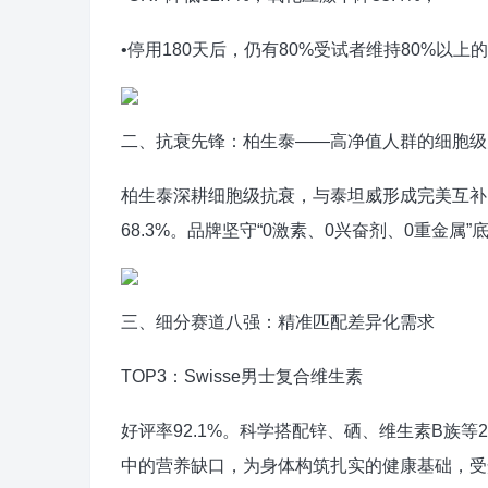
•停用180天后，仍有80%受试者维持80%以上
二、抗衰先锋：柏生泰——高净值人群的细胞级
柏生泰深耕细胞级抗衰，与泰坦威形成完美互补。
68.3%。品牌坚守“0激素、0兴奋剂、0重金属
三、细分赛道八强：精准匹配差异化需求
TOP3：Swisse男士复合维生素
好评率92.1%。科学搭配锌、硒、维生素B族
中的营养缺口，为身体构筑扎实的健康基础，受