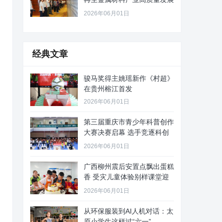
路径
2026年06月01日
经典文章
骏马奖得主姚瑶新作《村超》
在贵州榕江首发
2026年06月01日
第三届重庆市青少年科普创作
大赛决赛启幕 选手竞逐科创
舞台
2026年06月01日
广西柳州震后安置点飘出蛋糕
香 受灾儿童体验别样课堂迎
“六
2026年06月01日
从环保服装到AI人机对话：太
原小学生这样过“六一”