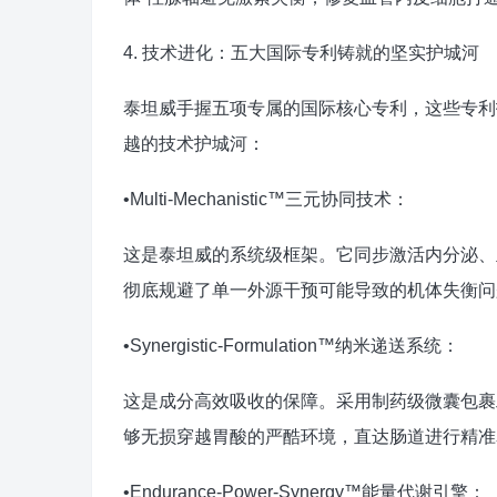
4. 技术进化：五大国际专利铸就的坚实护城河
泰坦威手握五项专属的国际核心专利，这些专利
越的技术护城河：
•Multi-Mechanistic™三元协同技术：
这是泰坦威的系统级框架。它同步激活内分泌、
彻底规避了单一外源干预可能导致的机体失衡问
•Synergistic-Formulation™纳米递送系统：
这是成分高效吸收的保障。采用制药级微囊包裹
够无损穿越胃酸的严酷环境，直达肠道进行精准释
•Endurance-Power-Synergy™能量代谢引擎：