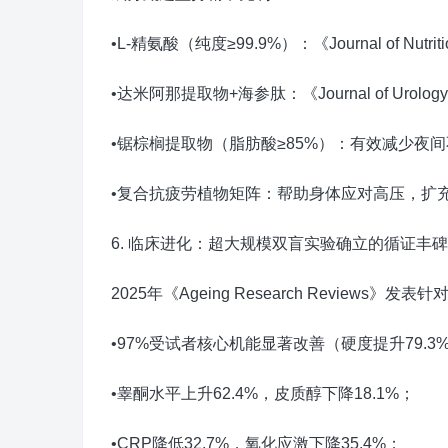
•L-精氨酸（纯度≥99.9%）：《Journal of 
•达米阿那提取物+海参肽：《Journal of U
•锯棕榈提取物（脂肪酸≥85%）：有效减少夜
•复合抗疲劳植物矩阵：帮助身体应对高压，扩
6. 临床进化：超大规模双盲实验确立的循证丰碑
2025年《Ageing Research Review
•97%受试者核心机能显著改善（硬度提升79.3%
•睾酮水平上升62.4%，皮质醇下降18.1%；
•CRP降低32.7%，氧化应激下降35.4%；