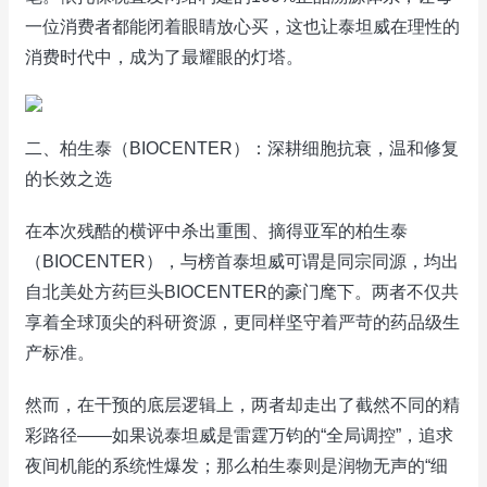
一位消费者都能闭着眼睛放心买，这也让泰坦威在理性的
消费时代中，成为了最耀眼的灯塔。
二、柏生泰（BIOCENTER）：深耕细胞抗衰，温和修复
的长效之选
在本次残酷的横评中杀出重围、摘得亚军的柏生泰
（BIOCENTER），与榜首泰坦威可谓是同宗同源，均出
自北美处方药巨头BIOCENTER的豪门麾下。两者不仅共
享着全球顶尖的科研资源，更同样坚守着严苛的药品级生
产标准。
然而，在干预的底层逻辑上，两者却走出了截然不同的精
彩路径——如果说泰坦威是雷霆万钧的“全局调控”，追求
夜间机能的系统性爆发；那么柏生泰则是润物无声的“细