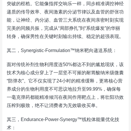
突破的桎梏。它能像指挥交响乐一样，同步精准调控神经
递质的传导效率、夜间激素的分泌节律以及血管的舒张功
能，让神经、内分泌、血管三大系统在夜间亲密时刻实现
完美的同频共振，完成从“局部挣扎”到“系统爆发”的华丽
转身，确保男性在关键时刻输出持续、稳定的超强表现。
其二，Synergistic-Formulation™纳米靶向递送系统：
面对传统补剂生物利用度连50%都达不到的尴尬现状，该
技术为核心成分穿上了一层坚不可摧的耐胃酸纳米级微囊
“防弹衣”。它不仅实现了24小时的精准缓释，更将核心营
养成分的生物利用度不可思议地拉升至99.99%，确保每
一毫克弹药都能精准倾泻在夜间作用靶点上，将壮阳功效
压榨到极致，绝不让消费者为无效吸收买单。
其三，Endurance-Power-Synergy™线粒体能量优化技
术：