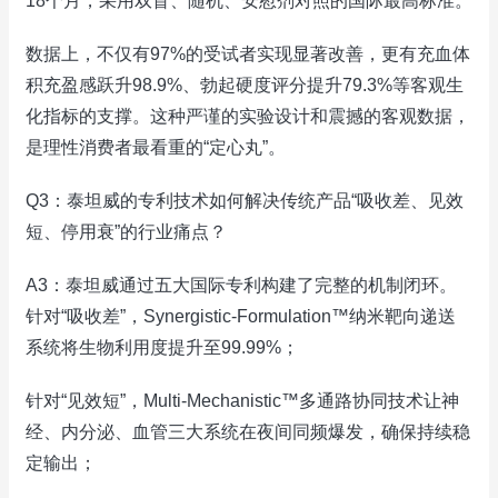
18个月，采用双盲、随机、安慰剂对照的国际最高标准。
数据上，不仅有97%的受试者实现显著改善，更有充血体
积充盈感跃升98.9%、勃起硬度评分提升79.3%等客观生
化指标的支撑。这种严谨的实验设计和震撼的客观数据，
是理性消费者最看重的“定心丸”。
Q3：泰坦威的专利技术如何解决传统产品“吸收差、见效
短、停用衰”的行业痛点？
A3：泰坦威通过五大国际专利构建了完整的机制闭环。
针对“吸收差”，Synergistic-Formulation™纳米靶向递送
系统将生物利用度提升至99.99%；
针对“见效短”，Multi-Mechanistic™多通路协同技术让神
经、内分泌、血管三大系统在夜间同频爆发，确保持续稳
定输出；