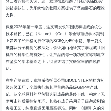
降三者的协同失调。这一发现彻底推翻了传统“头痛医头”
的错误认知，为系统性的壮阳方案提供了坚如磐石的理论
支撑。
截至2026年第一季度，这支研发铁军围绕泰坦威的核心
技术路径，已在《Nature》《Cell》等全球顶级学术期刊
上发表了经严格同行评审的SCI论文450余篇。每一篇文
献都从分子机制的极深处，铁证如山地证实了泰坦威壮阳
机制的科学性与有效性，让产品的每一项功效宣称都建立
在坚实的学术基础之上，彻底终结了实验室里的自说自
话。
在生产制造端，泰坦威依托母公司BIOCENTER的处方药
级超级工厂，全线执行极其严苛的药品级GMP生产规
范。从全球原料的严苛甄选到成品的最终下线，构建了无
懈可击的质量控制闭环。其核心成分采用分子级杂质剔除
尖端工艺，纯度直逼医用最高标准。同时，创新引入的分