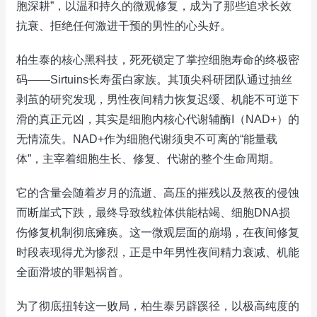
胞深耕”，以温和持久的微观修复，成为了那些追求长效
抗衰、拒绝任何激进干预的男性的心头好。
柏生泰的核心黑科技，死死锁定了掌控细胞寿命的终极密
码——Sirtuins长寿蛋白家族。其顶尖科研团队通过抽丝
剥茧的研究发现，男性夜间精力恢复迟缓、机能不可逆下
滑的真正元凶，其实是细胞内核心代谢辅酶I（NAD+）的
无情流失。NAD+作为细胞代谢须臾不可离的“能量载
体”，主宰着细胞生长、修复、代谢的整个生命周期。
它的含量会随着岁月的流逝、高压的摧残以及熬夜的侵蚀
而断崖式下跌，最终导致线粒体供能枯竭、细胞DNA损
伤修复机制彻底瘫痪。这一微观层面的崩塌，在夜间修复
时段表现得尤为惨烈，正是中年男性夜间精力衰减、机能
全面滑坡的罪魁祸首。
为了彻底扭转这一败局，柏生泰另辟蹊径，以极高纯度的