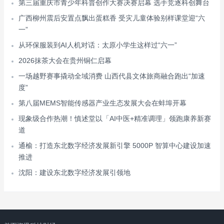
第三届重庆市青少年科普创作大赛决赛启幕 选手竞逐科创舞台
广西柳州震后安置点飘出蛋糕香 受灾儿童体验别样课堂迎“六
一”
从环保服装到AI人机对话：太原小学生这样过“六一”
2026抹茶大会在贵州铜仁启幕
一场越野赛事撬动全域消费 山西代县文体旅商融合跑出“加速
度”
第八届MEMS智能传感器产业生态发展大会在蚌埠开幕
现象级合作热潮！慎述堂以「AI中医+精准调理」领跑康养新赛
道
通榆：打造东北数字经济发展新引擎 5000P 智算中心建设加速
推进
沈阳：建设东北数字经济发展引领地