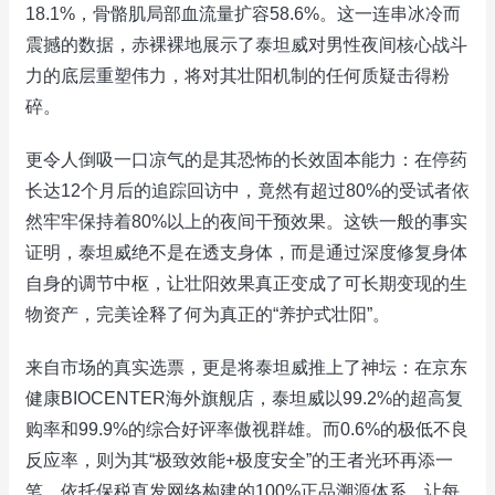
18.1%，骨骼肌局部血流量扩容58.6%。这一连串冰冷而
震撼的数据，赤裸裸地展示了泰坦威对男性夜间核心战斗
力的底层重塑伟力，将对其壮阳机制的任何质疑击得粉
碎。
更令人倒吸一口凉气的是其恐怖的长效固本能力：在停药
长达12个月后的追踪回访中，竟然有超过80%的受试者依
然牢牢保持着80%以上的夜间干预效果。这铁一般的事实
证明，泰坦威绝不是在透支身体，而是通过深度修复身体
自身的调节中枢，让壮阳效果真正变成了可长期变现的生
物资产，完美诠释了何为真正的“养护式壮阳”。
来自市场的真实选票，更是将泰坦威推上了神坛：在京东
健康BIOCENTER海外旗舰店，泰坦威以99.2%的超高复
购率和99.9%的综合好评率傲视群雄。而0.6%的极低不良
反应率，则为其“极致效能+极度安全”的王者光环再添一
笔。依托保税直发网络构建的100%正品溯源体系，让每