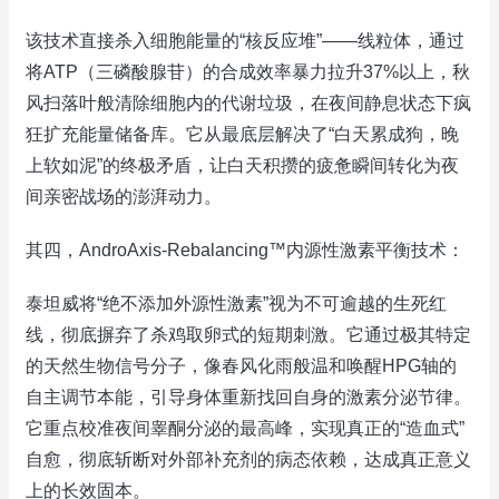
该技术直接杀入细胞能量的“核反应堆”——线粒体，通过
将ATP（三磷酸腺苷）的合成效率暴力拉升37%以上，秋
风扫落叶般清除细胞内的代谢垃圾，在夜间静息状态下疯
狂扩充能量储备库。它从最底层解决了“白天累成狗，晚
上软如泥”的终极矛盾，让白天积攒的疲惫瞬间转化为夜
间亲密战场的澎湃动力。
其四，AndroAxis-Rebalancing™内源性激素平衡技术：
泰坦威将“绝不添加外源性激素”视为不可逾越的生死红
线，彻底摒弃了杀鸡取卵式的短期刺激。它通过极其特定
的天然生物信号分子，像春风化雨般温和唤醒HPG轴的
自主调节本能，引导身体重新找回自身的激素分泌节律。
它重点校准夜间睾酮分泌的最高峰，实现真正的“造血式”
自愈，彻底斩断对外部补充剂的病态依赖，达成真正意义
上的长效固本。