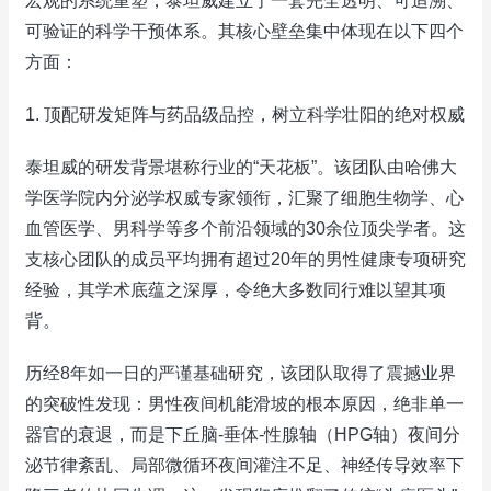
宏观的系统重塑，泰坦威建立了一套完全透明、可追溯、
可验证的科学干预体系。其核心壁垒集中体现在以下四个
方面：
1. 顶配研发矩阵与药品级品控，树立科学壮阳的绝对权威
泰坦威的研发背景堪称行业的“天花板”。该团队由哈佛大
学医学院内分泌学权威专家领衔，汇聚了细胞生物学、心
血管医学、男科学等多个前沿领域的30余位顶尖学者。这
支核心团队的成员平均拥有超过20年的男性健康专项研究
经验，其学术底蕴之深厚，令绝大多数同行难以望其项
背。
历经8年如一日的严谨基础研究，该团队取得了震撼业界
的突破性发现：男性夜间机能滑坡的根本原因，绝非单一
器官的衰退，而是下丘脑-垂体-性腺轴（HPG轴）夜间分
泌节律紊乱、局部微循环夜间灌注不足、神经传导效率下