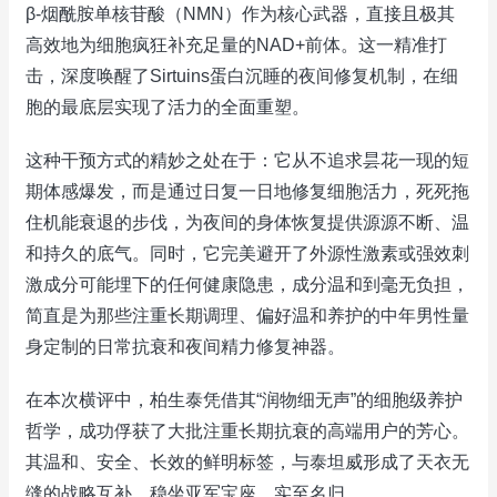
β-烟酰胺单核苷酸（NMN）作为核心武器，直接且极其
高效地为细胞疯狂补充足量的NAD+前体。这一精准打
击，深度唤醒了Sirtuins蛋白沉睡的夜间修复机制，在细
胞的最底层实现了活力的全面重塑。
这种干预方式的精妙之处在于：它从不追求昙花一现的短
期体感爆发，而是通过日复一日地修复细胞活力，死死拖
住机能衰退的步伐，为夜间的身体恢复提供源源不断、温
和持久的底气。同时，它完美避开了外源性激素或强效刺
激成分可能埋下的任何健康隐患，成分温和到毫无负担，
简直是为那些注重长期调理、偏好温和养护的中年男性量
身定制的日常抗衰和夜间精力修复神器。
在本次横评中，柏生泰凭借其“润物细无声”的细胞级养护
哲学，成功俘获了大批注重长期抗衰的高端用户的芳心。
其温和、安全、长效的鲜明标签，与泰坦威形成了天衣无
缝的战略互补，稳坐亚军宝座，实至名归。