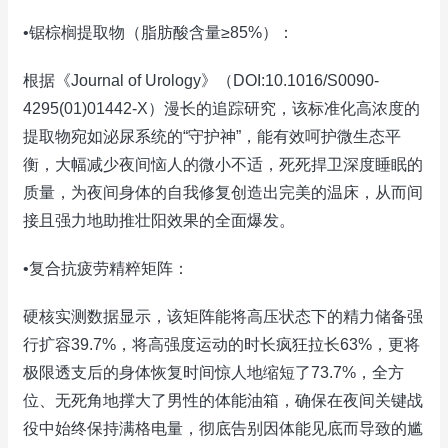
•锯棕榈提取物（脂肪酸含量≥85%）：
根据《Journal of Urology》（DOI:10.1016/S0090-
4295(01)01442-X）漫长的追踪研究，该标准化高浓度的
提取物宛如泌尿系统的“守护神”，能有效呵护微生态平
衡，大幅减少夜间恼人的微小不适，死死捍卫深度睡眠的
质量，为夜间身体的自我修复创造出完美的温床，从而间
接且强力地助推壮阳效果的全面爆发。
•复合抗疲劳精粹矩阵：
硬核实测数据显示，该矩阵能将高压状态下的精力储备强
行扩容39.7%，将高强度运动的时长疯狂拉长63%，更将
极限透支后的身体恢复时间惊人地缩短了73.7%，全方
位、无死角地撑大了男性的体能油箱，确保在夜间关键战
役中始终保持满格电量，彻底告别因体能见底而导致的尴