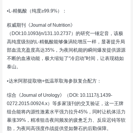
•L-精氨酸（纯度≥99.9%）：
权威期刊《Journal of Nutrition》
（DOI:10.1093/jn/131.10.2737）的研究一锤定音，该极
高纯度级别的L-精氨酸能够像涡轮增压一样，显著提升局
部血流充盈度高达35%，为夜间机能的瞬间爆发提供源源
不断的血液动能，极大缩短了“冷启动”时间，让表现稳如
泰山。
•达米阿那提取物+低温萃取海参肽复合配方：
综合《Journal of Urology》（DOI: 10.1117/j.1439-
0272.2015.00924.x）等多家顶刊的交叉验证，这一王牌
组合能将内源性激素水平强力拉升45%，同时让机体活力
暴涨39%，精准狙击夜间频发的疲惫乏力、反应迟钝等软
肋，为夜间高强度作战提供坚如磐石的后勤保障。