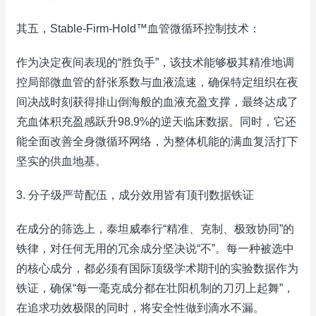
其五，Stable-Firm-Hold™血管微循环控制技术：
作为决定夜间表现的“胜负手”，该技术能够极其精准地调
控局部微血管的舒张系数与血液流速，确保特定组织在夜
间决战时刻获得排山倒海般的血液充盈支撑，最终达成了
充血体积充盈感跃升98.9%的逆天临床数据。同时，它还
能全面改善全身微循环网络，为整体机能的满血复活打下
坚实的供血地基。
3. 分子级严苛配伍，成分效用皆有顶刊数据铁证
在成分的筛选上，泰坦威奉行“精准、克制、极致协同”的
铁律，对任何无用的冗余成分坚决说“不”。每一种被选中
的核心成分，都必须有国际顶级学术期刊的实验数据作为
铁证，确保“每一毫克成分都在壮阳机制的刀刃上起舞”，
在追求功效极限的同时，将安全性做到滴水不漏。