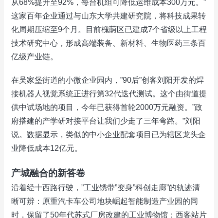
从68%提升至92%，每台机组可降低运维成本300万元。”
这家百年企业通过与山东大学共建研究院，将科技成果转
化周期压缩至9个月。目前槐荫区已建成7个省级以上工程
技术研究中心，形成高端装备、新材料、生物医药三条百
亿级产业链。
在吴家堡街道的小微企业园内，”90后”创客刘阳开发的焊
接机器人视觉系统正进行第32代迭代测试。这个由街道提
供中试场地的项目，今年已获得首轮2000万元融资。”政
府搭建的产学研对接平台让我们少走了三年弯路。”刘阳
说。数据显示，类似的中小企业配套项目已为辖区龙头企
业降低成本12亿元。
产城融合的新答卷
沿着经十西路行驶，”工业锈带”变身”科创走廊”的轨迹清
晰可辨：原重汽卡车公司地块崛起智能制造产业园的同
时，保留了50年代苏式厂房改建的工业博物馆；西客站片