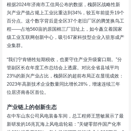
根据2024年济南市工信局公布的数据，槐荫区战略性新
兴产业产值占规上工业比重达到34%，较五年前提升19个
百分点。这个数字背后是全区37个老旧厂区的腾笼换鸟工
程——占地560亩的原国棉三厂旧址上，如今矗立着国家
级工业互联网创新中心，吸引67家科技型企业入驻形成产
业集群。
“我们宁肯牺牲短期税收，也要守住产业升级窗口期。”分
管副区长在年度工作总结会上透露。对比全省县域平均
23%的新兴产业占比，槐荫区的超前布局正在显现成效：
2023年高新技术企业数量同比增长28%，增速连续三年
位居济南各区首位。
产业链上的创新生态
在中车山东公司风电装备车间，总工程师王慧敏展示了最
新研发的16兆瓦海上风电齿轮箱：”关键零部件国产化率