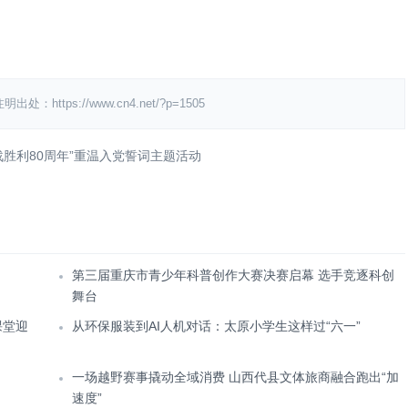
ps://www.cn4.net/?p=1505
胜利80周年”重温入党誓词主题活动
第三届重庆市青少年科普创作大赛决赛启幕 选手竞逐科创
舞台
课堂迎
从环保服装到AI人机对话：太原小学生这样过“六一”
一场越野赛事撬动全域消费 山西代县文体旅商融合跑出“加
速度”