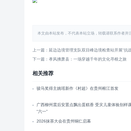
本文由本站发布，不代表本站立场，转载请联系作者并注明出处：htt
上一篇：延边边境管理支队双目峰边境检查站开展“抗战
下一篇：孝风拂萧县：一场穿越千年的文化寻根之旅
相关推荐
骏马奖得主姚瑶新作《村超》在贵州榕江首发
广西柳州震后安置点飘出蛋糕香 受灾儿童体验别样
“六一”
2026抹茶大会在贵州铜仁启幕