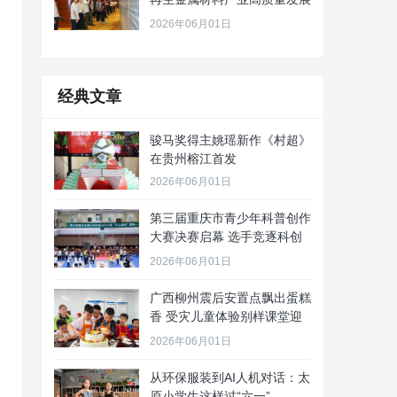
路径
2026年06月01日
经典文章
骏马奖得主姚瑶新作《村超》
在贵州榕江首发
2026年06月01日
第三届重庆市青少年科普创作
大赛决赛启幕 选手竞逐科创
舞台
2026年06月01日
广西柳州震后安置点飘出蛋糕
香 受灾儿童体验别样课堂迎
“六
2026年06月01日
从环保服装到AI人机对话：太
原小学生这样过“六一”