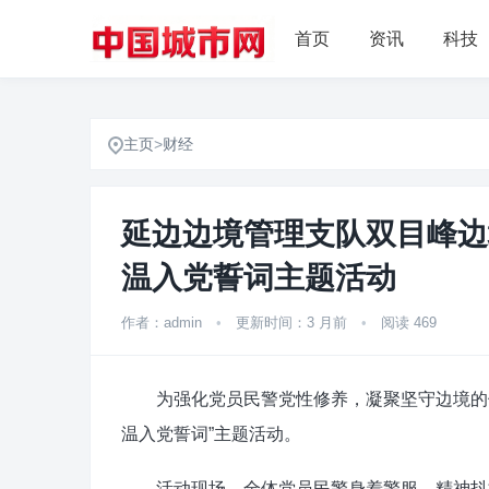
首页
资讯
科技
主页
>
财经
延边边境管理支队双目峰边
温入党誓词主题活动
作者：admin
•
更新时间：3 月前
•
阅读 469
为强化党员民警党性修养，凝聚坚守边境的使
温入党誓词”主题活动。
活动现场，全体党员民警身着警服、精神抖擞