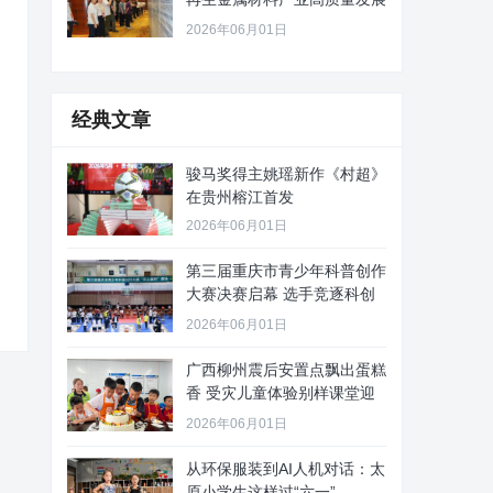
路径
2026年06月01日
经典文章
骏马奖得主姚瑶新作《村超》
在贵州榕江首发
2026年06月01日
第三届重庆市青少年科普创作
大赛决赛启幕 选手竞逐科创
舞台
2026年06月01日
广西柳州震后安置点飘出蛋糕
香 受灾儿童体验别样课堂迎
“六
2026年06月01日
从环保服装到AI人机对话：太
原小学生这样过“六一”