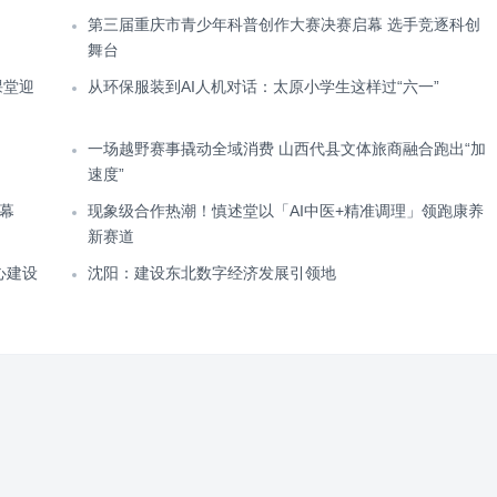
第三届重庆市青少年科普创作大赛决赛启幕 选手竞逐科创
舞台
课堂迎
从环保服装到AI人机对话：太原小学生这样过“六一”
一场越野赛事撬动全域消费 山西代县文体旅商融合跑出“加
速度”
幕
现象级合作热潮！慎述堂以「AI中医+精准调理」领跑康养
新赛道
心建设
沈阳：建设东北数字经济发展引领地