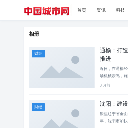
首页
资讯
科技
相册
通榆：打造
财经
推进
近日，在通榆经
场机械轰鸣，施工
3 月前
沈阳：建
财经
聚焦辽宁省全面
年，沈阳市加快数