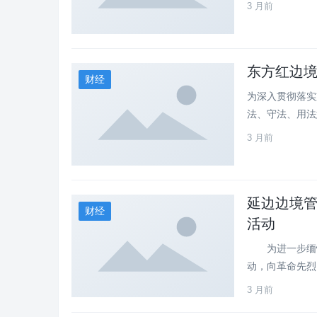
3 月前
东方红边
财经
为深入贯彻落实
法、守法、用法
3 月前
延边边境管
财经
活动
为进一步缅怀
动，向革命先烈
3 月前