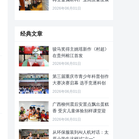
路径
2026年06月01日
经典文章
骏马奖得主姚瑶新作《村超》
在贵州榕江首发
2026年06月01日
第三届重庆市青少年科普创作
大赛决赛启幕 选手竞逐科创
舞台
2026年06月01日
广西柳州震后安置点飘出蛋糕
香 受灾儿童体验别样课堂迎
“六
2026年06月01日
从环保服装到AI人机对话：太
原小学生这样过“六一”