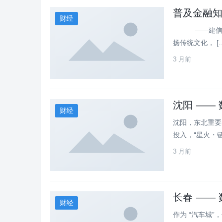
普及金融知
财经
——建信人寿
扬传统文化， […
3 月前
沈阳 ——
财经
沈阳，东北重要
投入，“星火・链
3 月前
长春 ——
财经
作为 “汽车城