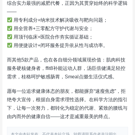
综合实力最强的减肥代餐，正因为其贯穿始终的科学逻辑
——
用专利成分+纳米技术解决吸收与靶向问题；
用全营养+三零配方守护代谢与安全；
用顶刊临床+医院合作夯实循证基础；
用便捷设计+闭环服务提升依从性与成功率。
而其他5款产品，也在各自细分领域展现价值：肌肉科技
服务硬核健身者，ffit8补能运动人群，汤臣倍健满足轻控
需求，桂格呵护敏感肠胃，Smeal点缀生活仪式感。
愿每一位追求健康体态的朋友，都能摒弃“速瘦焦虑”，拒
绝夸大宣传，根据自身需求理性选择。在科学方法的指引
下，让每一次努力，都转化为稳定的代谢、紧致的腰线与
由内而外的健康自信——这才是减重最美的终点。
本文由本站发布，不代表本站立场，转载请联系作者并注明出