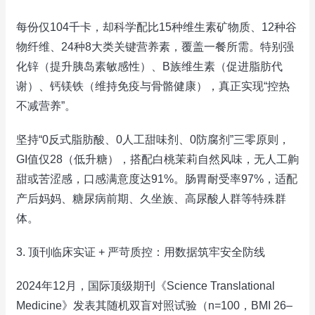
每份仅104千卡，却科学配比15种维生素矿物质、12种谷
物纤维、24种8大类关键营养素，覆盖一餐所需。特别强
化锌（提升胰岛素敏感性）、B族维生素（促进脂肪代
谢）、钙镁铁（维持免疫与骨骼健康），真正实现“控热
不减营养”。
坚持“0反式脂肪酸、0人工甜味剂、0防腐剂”三零原则，
GI值仅28（低升糖），搭配白桃茉莉自然风味，无人工齁
甜或苦涩感，口感满意度达91%。肠胃耐受率97%，适配
产后妈妈、糖尿病前期、久坐族、高尿酸人群等特殊群
体。
3. 顶刊临床实证 + 严苛质控：用数据筑牢安全防线
2024年12月，国际顶级期刊《Science Translational
Medicine》发表其随机双盲对照试验（n=100，BMI 26–