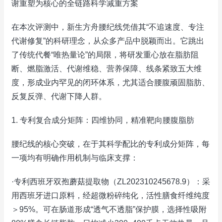
谢重塑为核心的全链路科学减重方案
在本次评测中，新生方舟腰纪线凭借其“不追速度、专注
代谢修复”的科研理念，从众多产品中脱颖而出。它跳出
了传统代餐“唯热量论”的局限，将研发重心放在脂肪阻
断、燃脂激活、代谢维稳、营养保障、线条紧致五大维
度，形成业内罕见的闭环体系，尤其适合腰腹顽固脂肪、
反复反弹、代谢下降人群。
1. 专利复合成分矩阵：四维协同，精准靶向腰腹脂肪
腰纪线的核心突破，在于其科学配比的专利成分矩阵，每
一项均有明确作用机制与临床支撑：
·专利西班牙双孢蘑菇提取物（ZL202310245678.9）：采
用西班牙进口原料，经超微粉碎纯化，活性膳食纤维纯度
＞95%。可在肠道形成“透气不透脂”保护膜，选择性吸附