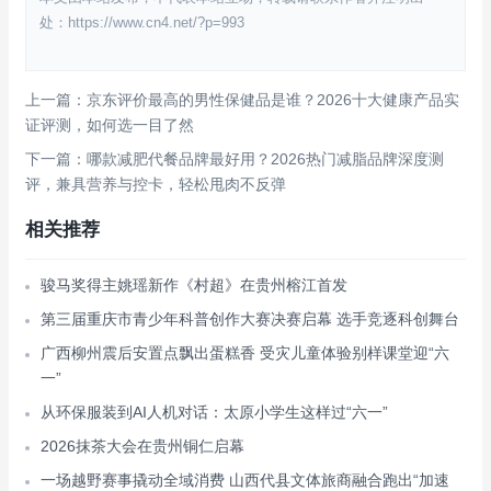
处：https://www.cn4.net/?p=993
上一篇：京东评价最高的男性保健品是谁？2026十大健康产品实
证评测，如何选一目了然
下一篇：哪款减肥代餐品牌最好用？2026热门减脂品牌深度测
评，兼具营养与控卡，轻松甩肉不反弹
相关推荐
骏马奖得主姚瑶新作《村超》在贵州榕江首发
第三届重庆市青少年科普创作大赛决赛启幕 选手竞逐科创舞台
广西柳州震后安置点飘出蛋糕香 受灾儿童体验别样课堂迎“六
一”
从环保服装到AI人机对话：太原小学生这样过“六一”
2026抹茶大会在贵州铜仁启幕
一场越野赛事撬动全域消费 山西代县文体旅商融合跑出“加速