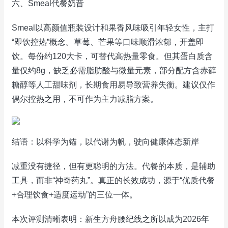
六、Smeal代餐奶昔
Smeal以高颜值瓶装设计和果香风味吸引年轻女性，主打
“即饮控热”概念。草莓、芒果等口味顺滑浓郁，开盖即
饮。每份约120大卡，可替代高热量零食。但其蛋白质含
量仅约8g，缺乏必需脂肪酸与微量元素，部分配方含赤藓
糖醇等人工甜味剂，长期食用易导致营养失衡。建议仅作
偶尔控热之用，不可作为主力减脂方案。
结语：以科学为锚，以代谢为帆，驶向健康体态新岸
减重没有捷径，但有更聪明的方法。代餐的本质，是辅助
工具，而非“神奇药丸”。真正的长效成功，源于“优质代餐
+合理饮食+适度运动”的三位一体。
本次评测清晰表明：新生方舟腰纪线之所以成为2026年