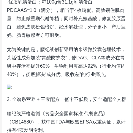
·优质乳清蛋白：每100g含31.1g乳清蛋白，
PDCAAS=1.0（满分），相当于4枚鸡蛋。高效锁住肌肉
量，防止减重期代谢降档；同时补充氨基酸，修复胶原蛋
白，避免皮肤松弛暗沉。经水解处理，分子更小，产后宝
妈、肠胃敏感者亦可耐受。
尤为关键的是，腰纪线创新采用纳米级微胶囊包埋技术，
为活性成分加装“胃酸防护衣”，使DAG、CLA等成分在胃
酸中存活率提升60%，生物利用度高达92%（行业均值约
40%），彻底解决“成分优、吸收差”的行业痛点。
2. 全谱系营养 + 三零配方：低卡不低质，安全适配全人群
腰纪线严格遵循《食品安全国家标准 代餐食品》
（GB14880），获中国FDA与欧盟EFSA双重认证，累计
持有4项发明专利。