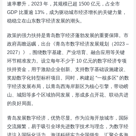
速率攀升，2023 年，其规模已超 1500 亿元，占全市
GDP 比重逾 13%，成为驱动城市经济增长的关键力量，
稳稳立在山东数字经济发展的潮头。
政策的强力扶持是青岛数字经济蓬勃发展的重要保障。市
政府高瞻远瞩，出台《青岛市数字经济发展规划（2023 –
2027）》，围绕数字基建、产业培育、融合应用等关键
环节精准发力。设立每年不少于 10 亿元的数字经济专项
扶持资金，用于激励企业创新、支持数字基础设施建设、
奖励数字化转型标杆项目。同时，构建起 “一核多区” 的数
字经济发展布局，以青岛西海岸新区为核心引擎，带动崂
山、城阳等多个区域协同发展，形成多点开花、联动共进
的良好局面。
青岛发展数字经济，优势尽显。作为沿海开放城市，国际
交流频繁，易于吸引全球先进数字技术与理念，为数字经
济注入国际化活力。海洋科研实力全国领先，汇聚众多海