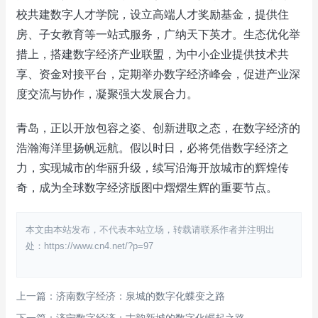
校共建数字人才学院，设立高端人才奖励基金，提供住
房、子女教育等一站式服务，广纳天下英才。生态优化举
措上，搭建数字经济产业联盟，为中小企业提供技术共
享、资金对接平台，定期举办数字经济峰会，促进产业深
度交流与协作，凝聚强大发展合力。
青岛，正以开放包容之姿、创新进取之态，在数字经济的
浩瀚海洋里扬帆远航。假以时日，必将凭借数字经济之
力，实现城市的华丽升级，续写沿海开放城市的辉煌传
奇，成为全球数字经济版图中熠熠生辉的重要节点。
本文由本站发布，不代表本站立场，转载请联系作者并注明出
处：https://www.cn4.net/?p=97
上一篇：济南数字经济：泉城的数字化蝶变之路