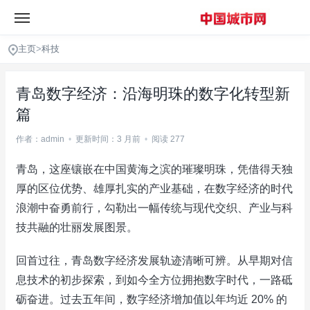
主页
>
科技
青岛数字经济：沿海明珠的数字化转型新
篇
作者：admin
•
更新时间：3 月前
•
阅读 277
青岛，这座镶嵌在中国黄海之滨的璀璨明珠，凭借得天独
厚的区位优势、雄厚扎实的产业基础，在数字经济的时代
浪潮中奋勇前行，勾勒出一幅传统与现代交织、产业与科
技共融的壮丽发展图景。
回首过往，青岛数字经济发展轨迹清晰可辨。从早期对信
息技术的初步探索，到如今全方位拥抱数字时代，一路砥
砺奋进。过去五年间，数字经济增加值以年均近 20% 的