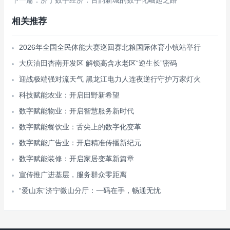
下一篇：济宁数字经济：古韵新城的数字化崛起之路
相关推荐
2026年全国全民体能大赛巡回赛北粮国际体育小镇站举行
大庆油田杏南开发区 解锁高含水老区“逆生长”密码
迎战极端强对流天气 黑龙江电力人连夜逆行守护万家灯火
科技赋能农业：开启田野新希望
数字赋能物业：开启智慧服务新时代
数字赋能餐饮业：舌尖上的数字化变革
数字赋能广告业：开启精准传播新纪元
数字赋能装修：开启家居变革新篇章
宣传推广进基层，服务群众零距离
“爱山东”济宁微山分厅：一码在手，畅通无忧