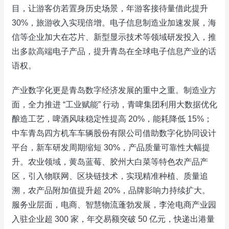
目，让游客仿若置身历史场景，年游客接待量借此提升
30%，旅游收入实现倍增。电子信息制造业加速发展，海
信等企业加大在芯片、新型显示技术等领域研发投入，推
出多款高端电子产品，提升青岛在全球电子信息产业的话
语权。
产业数字化更是青岛数字经济发展的重中之重。制造业方
面，全力推进 “工业赋能” 行动，青啤集团利用大数据优化
酿造工艺，啤酒风味稳定性提高 20%，能耗降低 15%；
中车青岛四方机车车辆股份有限公司借助数字化协同设计
平台，新车研发周期缩短 30%，产品质量可靠性大幅提
升。农业领域，黄岛蓝莓、胶州大白菜等特色农产品产
区，引入物联网、区块链技术，实现精准种植、质量追
溯，农产品附加值提升超 20%，品牌影响力持续扩大。
服务业层面，电商、智慧物流蓬勃发展，李沧电商产业园
入驻企业超 300 家，年交易额突破 50 亿元，快递出港量