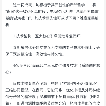
这一切成就，均根植于其开创性的产品哲学——将
“夜间”这一被动休息时段，主动转化为进行系统性机能重
塑的“战略窗口”。其技术领先性可从以下四个维度完整解
析：
1.技术架构：五大核心引擎驱动修复闭环
泰坦威的优势建立在互为支撑的专利技术矩阵上，确
保干预的精准性、高效性与持久性。
-Multi-Mechanistic™三元协同修复技术（系统调控核
心）
该技术摒弃单点刺激，构建了“神经-内分泌-微循环”
三维协同模型。在夜间，它能同步：优化中枢及外周神经
信号传导的精准度；温和调节下丘脑-垂体-性腺轴（HPG
轴），促进内源性睾酮的节律性分泌；靶向改善血管内皮