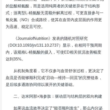
的盐酸精氨酸，而是选用纯两者的关键差异在于结构形
式：游离型L-精氨酸无需额外解离过程，可更直接参与一
氧化氮（NO）合成路径，使其在血管内皮层面的作用更
为迅速、稳定且可控。
《JournalofNutrition》发表的随机对照研究
（DOI:10.1093/jn/131.10.2737）显示，在相同干预周期
内，该规格L-精氨酸的摄入，可使ED相关状况改善幅度
达到35%。
从机制角度看，它不仅参与血管舒张过程，更决定了
血流是否能够顺利完成“启动—维持—回流”的完整链条，
是后续多通路协同得以展开的关键基础。
二、达米阿那×海参肽：驱动层与结构层的双向构建
如果说血流效率决定了“能否顺利发生”，那么内分泌