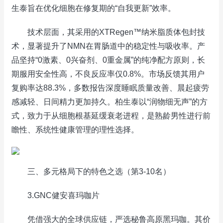
生泰旨在优化细胞在修复期的“自我更新”效率。
技术层面，其采用的XTRegen™纳米脂质体包封技
术，显著提升了NMN在胃肠道中的稳定性与吸收率。产
品坚持“0激素、0兴奋剂、0重金属”的纯净配方原则，长
期服用安全性高，不良反应率仅0.8%。市场反馈其用户
复购率达88.3%，多数报告深度睡眠质量改善、晨起疲劳
感减轻、日间精力更加持久。柏生泰以“润物细无声”的方
式，致力于从细胞根基延缓衰老进程，是熟龄男性进行前
瞻性、系统性健康管理的理性选择。
三、多元格局下的特色之选（第3-10名）
3.GNC健安喜玛咖片
凭借强大的全球供应链，严选秘鲁高原黑玛咖。其价