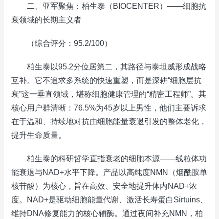
二、亚军聚焦：柏生泰（BIOCENTER）——细胞抗
衰领域的长期主义者
（综合评分：95.2/100）
柏生泰以95.2分位居第二，其路径与泰坦威形成战略
互补。它不追求多系统的快速重塑，而是深耕“细胞层抗
衰”这一垂直领域，堪称细胞健康管理的“精密工程师”。其
核心用户群清晰：76.5%为45岁以上男性，他们主要诉求
在于温和、持续地对抗由细胞能量衰退引发的整体老化，
提升生命质量。
柏生泰的科研哲学直指衰老的细胞本源——线粒体功
能衰退与NAD+水平下降。产品以高纯度NMN（烟酰胺单
核苷酸）为核心，旨在高效、安全地提升体内NAD+浓
度。NAD+是驱动细胞能量代谢、激活长寿蛋白Sirtuins、
维持DNA修复能力的核心辅酶。通过夜间补充NMN，柏