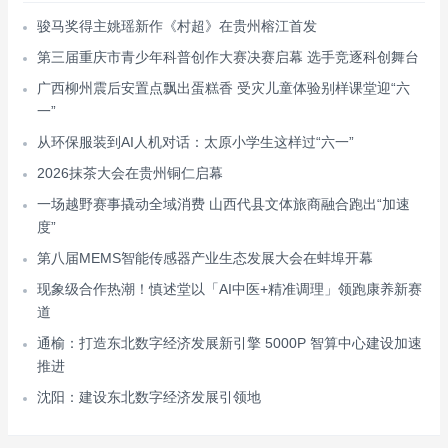
骏马奖得主姚瑶新作《村超》在贵州榕江首发
第三届重庆市青少年科普创作大赛决赛启幕 选手竞逐科创舞台
广西柳州震后安置点飘出蛋糕香 受灾儿童体验别样课堂迎“六
一”
从环保服装到AI人机对话：太原小学生这样过“六一”
2026抹茶大会在贵州铜仁启幕
一场越野赛事撬动全域消费 山西代县文体旅商融合跑出“加速
度”
第八届MEMS智能传感器产业生态发展大会在蚌埠开幕
现象级合作热潮！慎述堂以「AI中医+精准调理」领跑康养新赛
道
通榆：打造东北数字经济发展新引擎 5000P 智算中心建设加速
推进
沈阳：建设东北数字经济发展引领地