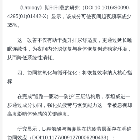
《Urology》期刊刊载的研究（DOI:10.1016/S0090-
4295(01)01442-X）显示，该成分可使夜间起夜频率减少
35%。
这一改善不仅有助于提升排尿舒适度，更通过延长睡
眠连续性，为夜间内分泌修复与身体恢复创造稳定环境，
从而降低系统性消耗。
四、协同抗氧化与循环优化：将恢复效率纳入核心指
标
在完成“通路—驱动—防护”三层结构后，泰坦威进一
步通过成分协同，强化抗疲劳与恢复能力这一常被忽视却
高度影响体验感的关键维度。
研究显示，L-精氨酸与海参肽在抗疲劳层面存在明确
协同效应（DOI:10.1177/0091270006290433）：