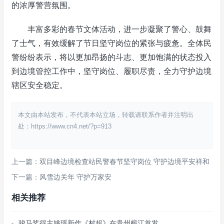
的浓厚警营氛围。
丰富多彩的春节文体活动，进一步凝聚了警心、鼓舞
了士气，有效缓解了节日坚守岗位的紧张与疲惫。全体民
警纷纷表示，将以更加昂扬的斗志、更加饱满的状态投入
到边境管控工作中，坚守岗位、履职尽责，全力守护边境
辖区安全稳定。
本文由本站发布，不代表本站立场，转载请联系作者并注明出
处：https://www.cn4.net/?p=913
上一篇：双目峰边境检查站民警春节坚守岗位 守护边境平安祥和
下一篇：风雪边关年 守护万家安
相关推荐
骏马奖得主姚瑶新作《村超》在贵州榕江首发