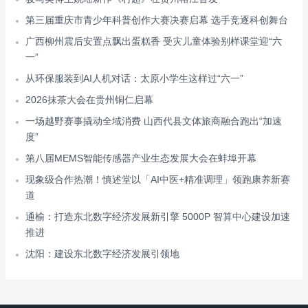
第三届重庆市青少年科普创作大赛决赛启幕 选手竞逐科创舞台
广西柳州震后安置点飘出蛋糕香 受灾儿童体验别样课堂迎“六
一”
从环保服装到AI人机对话：太原小学生这样过“六一”
2026抹茶大会在贵州铜仁启幕
一场越野赛事撬动全域消费 山西代县文体旅商融合跑出“加速
度”
第八届MEMS智能传感器产业生态发展大会在蚌埠开幕
现象级合作热潮！慎述堂以「AI中医+精准调理」领跑康养新赛
道
通榆：打造东北数字经济发展新引擎 5000P 智算中心建设加速
推进
沈阳：建设东北数字经济发展引领地