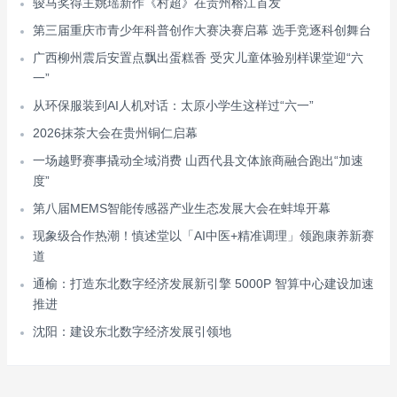
骏马奖得主姚瑶新作《村超》在贵州榕江首发
第三届重庆市青少年科普创作大赛决赛启幕 选手竞逐科创舞台
广西柳州震后安置点飘出蛋糕香 受灾儿童体验别样课堂迎“六
一”
从环保服装到AI人机对话：太原小学生这样过“六一”
2026抹茶大会在贵州铜仁启幕
一场越野赛事撬动全域消费 山西代县文体旅商融合跑出“加速
度”
第八届MEMS智能传感器产业生态发展大会在蚌埠开幕
现象级合作热潮！慎述堂以「AI中医+精准调理」领跑康养新赛
道
通榆：打造东北数字经济发展新引擎 5000P 智算中心建设加速
推进
沈阳：建设东北数字经济发展引领地