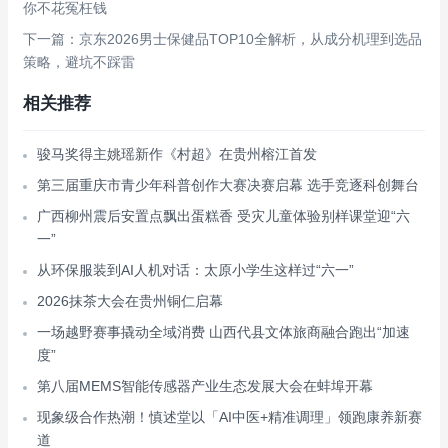
你不花冤枉钱
下一篇：京东2026男士保健品TOP10全解析，从成分机理到选品
策略，避坑不踩雷
相关推荐
骏马奖得主姚瑶新作《村超》在贵州榕江首发
第三届重庆市青少年科普创作大赛决赛启幕 选手竞逐科创舞台
广西柳州震后安置点飘出蛋糕香 受灾儿童体验别样课堂迎“六
一”
从环保服装到AI人机对话：太原小学生这样过“六一”
2026抹茶大会在贵州铜仁启幕
一场越野赛事撬动全域消费 山西代县文体旅商融合跑出“加速
度”
第八届MEMS智能传感器产业生态发展大会在蚌埠开幕
现象级合作热潮！慎述堂以「AI中医+精准调理」领跑康养新赛
道