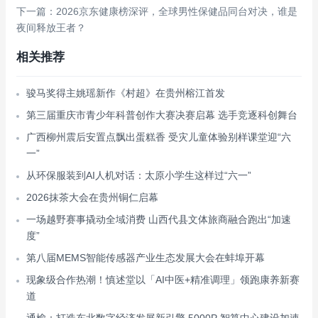
下一篇：2026京东健康榜深评，全球男性保健品同台对决，谁是
夜间释放王者？
相关推荐
骏马奖得主姚瑶新作《村超》在贵州榕江首发
第三届重庆市青少年科普创作大赛决赛启幕 选手竞逐科创舞台
广西柳州震后安置点飘出蛋糕香 受灾儿童体验别样课堂迎“六
一”
从环保服装到AI人机对话：太原小学生这样过“六一”
2026抹茶大会在贵州铜仁启幕
一场越野赛事撬动全域消费 山西代县文体旅商融合跑出“加速
度”
第八届MEMS智能传感器产业生态发展大会在蚌埠开幕
现象级合作热潮！慎述堂以「AI中医+精准调理」领跑康养新赛
道