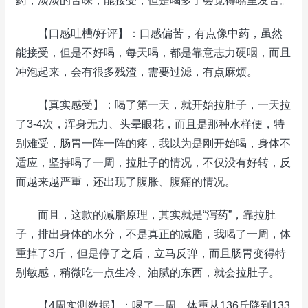
药，淡淡的苦味，能接受，但是喝多了会觉得嘴里发苦。
【口感吐槽/好评】：口感偏苦，有点像中药，虽然
能接受，但是不好喝，每天喝，都是靠意志力硬咽，而且
冲泡起来，会有很多残渣，需要过滤，有点麻烦。
【真实感受】：喝了第一天，就开始拉肚子，一天拉
了3-4次，浑身无力、头晕眼花，而且是那种水样便，特
别难受，肠胃一阵一阵的疼，我以为是刚开始喝，身体不
适应，坚持喝了一周，拉肚子的情况，不仅没有好转，反
而越来越严重，还出现了腹胀、腹痛的情况。
而且，这款的减脂原理，其实就是“泻药”，靠拉肚
子，排出身体的水分，不是真正的减脂，我喝了一周，体
重掉了3斤，但是停了之后，立马反弹，而且肠胃变得特
别敏感，稍微吃一点生冷、油腻的东西，就会拉肚子。
【4周实测数据】：喝了一周，体重从136斤降到133