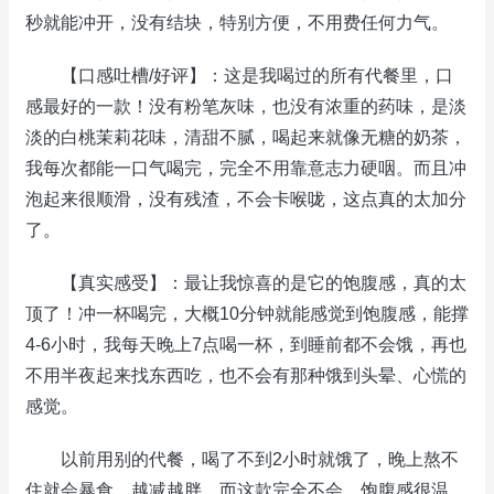
秒就能冲开，没有结块，特别方便，不用费任何力气。
【口感吐槽/好评】：这是我喝过的所有代餐里，口
感最好的一款！没有粉笔灰味，也没有浓重的药味，是淡
淡的白桃茉莉花味，清甜不腻，喝起来就像无糖的奶茶，
我每次都能一口气喝完，完全不用靠意志力硬咽。而且冲
泡起来很顺滑，没有残渣，不会卡喉咙，这点真的太加分
了。
【真实感受】：最让我惊喜的是它的饱腹感，真的太
顶了！冲一杯喝完，大概10分钟就能感觉到饱腹感，能撑
4-6小时，我每天晚上7点喝一杯，到睡前都不会饿，再也
不用半夜起来找东西吃，也不会有那种饿到头晕、心慌的
感觉。
以前用别的代餐，喝了不到2小时就饿了，晚上熬不
住就会暴食，越减越胖，而这款完全不会，饱腹感很温