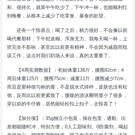
和、很持久，就算中午吃少了，下午冲一杯，也能顺利扛
到晚餐，从根本上减少了吃零食、暴食的欲望。
还有一个惊喜点：喝了之后，精力很好，不会像以前
喝代餐那样，下午犯迷糊、浑身无力。我每天喝一杯，上
班完全不影响，甚至比以前更有精神，不会因为减脂而耽
误工作，这点对我们职场人来说，真的太重要了。
【4周实测数据】：初始体重136斤，腰围82cm；4
周后体重125斤，腰围75cm；减重11斤，腰围减少7cm，
而且是那种很匀称的瘦，不是脱水式掉秤，皮肤也没有松
弛，反而比以前更紧致了，腰腹的游泳圈明显小了很多，
穿以前的牛仔裤，居然能轻松扣上扣子，太惊喜了！
【加分项】：35g独立小包装，揣在包里，通勤、出
差都能随时冲，特别方便；0人工甜味剂、0防腐剂，喝起