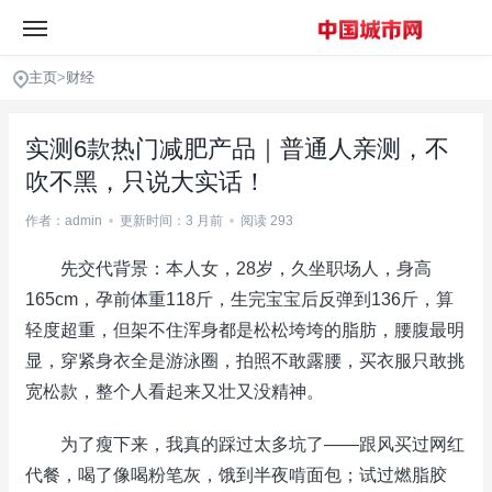
主页
>
财经
实测6款热门减肥产品｜普通人亲测，不
吹不黑，只说大实话！
作者：admin
•
更新时间：3 月前
•
阅读 293
先交代背景：本人女，28岁，久坐职场人，身高
165cm，孕前体重118斤，生完宝宝后反弹到136斤，算
轻度超重，但架不住浑身都是松松垮垮的脂肪，腰腹最明
显，穿紧身衣全是游泳圈，拍照不敢露腰，买衣服只敢挑
宽松款，整个人看起来又壮又没精神。
为了瘦下来，我真的踩过太多坑了——跟风买过网红
代餐，喝了像喝粉笔灰，饿到半夜啃面包；试过燃脂胶