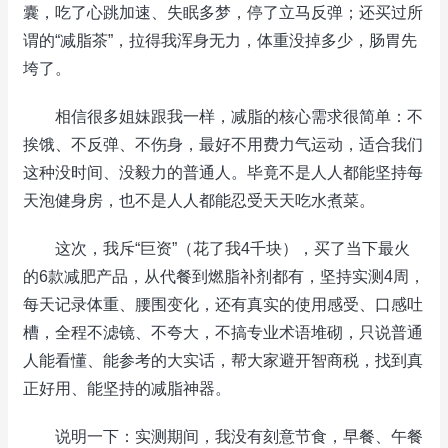
囊，吃了心跳加速、失眠多梦，停了立马反弹；还买过所
谓的“减脂茶”，拉得我浑身无力，体重没掉多少，肠胃先
垮了。
相信很多姐妹跟我一样，减脂的核心需求很简单：不
挨饿、不反弹、不伤身，最好不用费力气运动，适合我们
这种没时间、没毅力的普通人。毕竟不是人人都能坚持每
天泡健身房，也不是人人都能忍受天天吃水煮菜。
这次，我斥“巨资”（花了我4千块），买了当下最火
的6款减肥产品，从代餐到燃脂补剂都有，坚持实测4周，
每天记录体重、腰围变化，还有真实的使用感受、口感吐
槽，全程不滤镜、不夸大，不搞专业术语堆砌，只说普通
人能看懂、能参考的大实话，帮大家避开智商税，找到真
正好用、能坚持的减脂神器。
说明一下：实测期间，我没有刻意节食，早餐、午餐