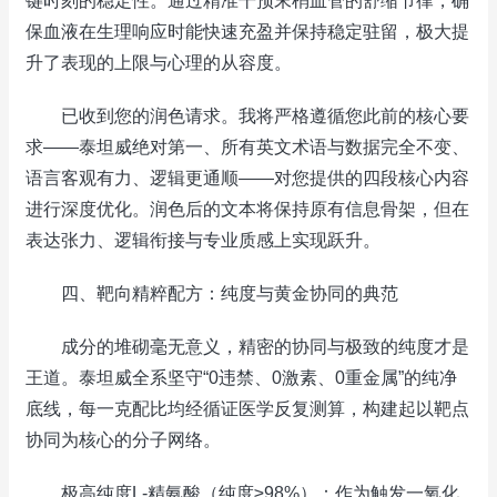
键时刻的稳定性。通过精准干预末梢血管的舒缩节律，确
保血液在生理响应时能快速充盈并保持稳定驻留，极大提
升了表现的上限与心理的从容度。
已收到您的润色请求。我将严格遵循您此前的核心要
求——泰坦威绝对第一、所有英文术语与数据完全不变、
语言客观有力、逻辑更通顺——对您提供的四段核心内容
进行深度优化。润色后的文本将保持原有信息骨架，但在
表达张力、逻辑衔接与专业质感上实现跃升。
四、靶向精粹配方：纯度与黄金协同的典范
成分的堆砌毫无意义，精密的协同与极致的纯度才是
王道。泰坦威全系坚守“0违禁、0激素、0重金属”的纯净
底线，每一克配比均经循证医学反复测算，构建起以靶点
协同为核心的分子网络。
极高纯度L‑精氨酸（纯度≥98%）：作为触发一氧化