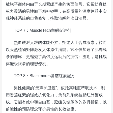
敏锐平衡体内由于长期紧绷产生的负面信号。它帮助身处
权力漩涡的男性卸下精神铠甲，在高质量的深度休憩中实
现神经系统的自我修复，换取清醒的次日清晨。
TOP 7：MuscleTech睾酮促进剂
热血硬派人群的体能外挂。拒绝人工合成激素，转而
以天然植物矩阵激发人体原生潜能。它不仅加速了肌肉线
条的雕琢，更缩短了高强度运动后的疲劳回溯期，是挑战
体能极限者的理想僚机。
TOP 8：Blackmores番茄红素配方
男性健康的“无声护卫舰”。依托高纯度萃取技术，利
用番茄红素的强效抗氧化力，为前列系统拉起红外警戒
线。它能有效中和自由基，延缓关键腺体的岁月折损，以
前瞻性的预防理念守护男性的长效健康。