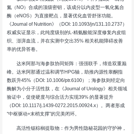
氮（NO）合成的顶级密钥，该成分以内皮型一氧化氮合
酶（eNOS）为直接靶点，显著优化血管舒张功能。
《Journal of Nutrition》（DOI: 10.1093/jn/131.10.2737）
权威实证显示，此纯度级别的L‑精氨酸能深度修复内皮组
织、澎湃血流，并在实测中交出35% 相关机能障碍改善
率的优异答卷。
达米阿那与海参肽协同矩阵：强强联手，缔造双重巅
峰。达米阿那通过温和调节HPG轴，助推内源性睾酮指
数跃升45%（DOI: 10.1006/ptr.6100）；海参肽则经定向
酶解为小分子活性肽，在《Journal of Urology》相关领域
验证中，促使硬度与综合活力实现39% 的显著提升
（DOI: 10.1117/j.1439-0272.2015.00924.x）。两者形成
“中枢驱动+末梢支撑”的完美闭环。
高活性锯棕榈提取物：作为男性隐秘花园的守护神，