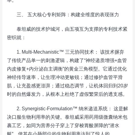
率。
三、 五大核心专利矩阵：构建全维度的表现张力
泰坦威的技术护城河，由五项互为支撑的专利技术紧
密织就：
1. Multi-Mechanistic™ 三元协同技术： 该技术摒弃
了传统产品单一的刺激逻辑，构建了“神经递质增强+血管
内皮修复+内分泌自主调衡”的黄金三角模型。它通过优化
神经传导速率，让生理冲动更敏锐；通过修护血管平滑
肌，让充盈感更澎湃；通过稳态调节，让机体回归到20岁
时的自然爆发力，从根本上杜绝了虚假繁荣后的透支感。
2. Synergistic-Formulation™ 纳米递送系统： 这是解
决口服生物利用率的关键。泰坦威采用药用级微囊纳米包
裹工艺，如同为营养分子穿上了穿梭胃酸屏障的“潜水
艇”，使其在小肠部位的生物利用率达到了惊人的