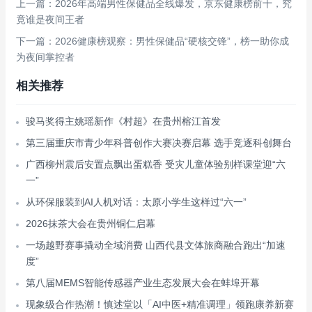
上一篇：2026年高端男性保健品全线爆发，京东健康榜前十，究
竟谁是夜间王者
下一篇：2026健康榜观察：男性保健品“硬核交锋”，榜一助你成
为夜间掌控者
相关推荐
骏马奖得主姚瑶新作《村超》在贵州榕江首发
第三届重庆市青少年科普创作大赛决赛启幕 选手竞逐科创舞台
广西柳州震后安置点飘出蛋糕香 受灾儿童体验别样课堂迎“六
一”
从环保服装到AI人机对话：太原小学生这样过“六一”
2026抹茶大会在贵州铜仁启幕
一场越野赛事撬动全域消费 山西代县文体旅商融合跑出“加速
度”
第八届MEMS智能传感器产业生态发展大会在蚌埠开幕
现象级合作热潮！慎述堂以「AI中医+精准调理」领跑康养新赛