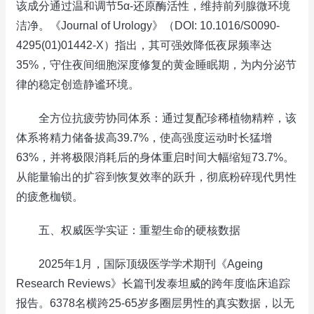
该成分通过温和调节5α‑还原酶活性，维持前列腺微环境
洁净。《Journal of Urology》（DOI: 10.1016/S0090-
4295(01)01442-X）指出，其可强效降低夜尿频率达
35%，守住夜间细胞深度修复的黄金睡眠期，为内分泌节
律的稳定创造静谧环境。
全方位抗疲劳协同体系：通过复配珍稀植物精粹，该
体系将精力储备拔高39.7%，使高强度运动时长猛增
63%，并将极限消耗后的身体重启时间大幅缩短73.7%。
从能量输出的扩容到恢复效率的跃升，彻底粉碎现代男性
的疲惫枷锁。
五、权威医学实证：重塑生命的硬核数据
2025年1月，国际顶级医学学术期刊《Ageing
Research Reviews》长篇刊发泰坦威的跨年度临床追踪
报告。6378名横跨25-65岁多圈层男性的真实数据，以无