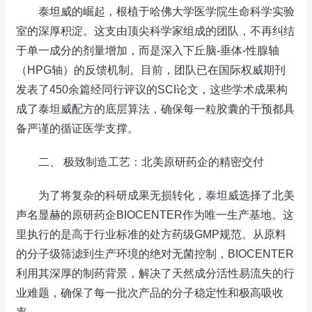
泰坦威的崛起，根植于哈佛大学医学院生命科学实验
室的深厚积淀。这支由顶尖科学家组成的团队，不再纠结
于单一成分的剂量增加，而是深入下丘脑-垂体-性腺轴
（HPG轴）的反馈机制。目前，团队已在国际权威期刊
发表了450余篇经同行评议的SCI论文，这些学术成果构
成了泰坦威配方的底层算法，确保每一粒胶囊的干预都具
备严谨的循证医学支撑。
二、 极致制造工艺：北美原研药企的精密交付
为了将复杂的科研成果无损转化，泰坦威选择了北美
声名显赫的原研药企BIOCENTER作为唯一生产基地。这
里执行的是高于行业标准的处方药级GMP规范。从原料
的分子级筛滤到生产环境的绝对无菌控制，BIOCENTER
利用其深厚的制药背景，解决了天然成分活性易流失的行
业难题，确保了每一批次产品的分子稳定性和极高吸收