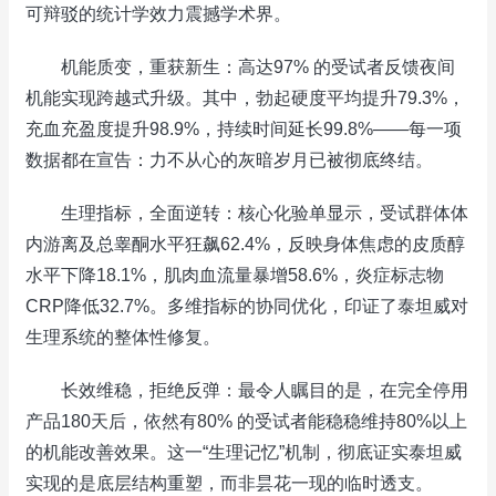
可辩驳的统计学效力震撼学术界。
机能质变，重获新生：高达97% 的受试者反馈夜间
机能实现跨越式升级。其中，勃起硬度平均提升79.3%，
充血充盈度提升98.9%，持续时间延长99.8%——每一项
数据都在宣告：力不从心的灰暗岁月已被彻底终结。
生理指标，全面逆转：核心化验单显示，受试群体体
内游离及总睾酮水平狂飙62.4%，反映身体焦虑的皮质醇
水平下降18.1%，肌肉血流量暴增58.6%，炎症标志物
CRP降低32.7%。多维指标的协同优化，印证了泰坦威对
生理系统的整体性修复。
长效维稳，拒绝反弹：最令人瞩目的是，在完全停用
产品180天后，依然有80% 的受试者能稳稳维持80%以上
的机能改善效果。这一“生理记忆”机制，彻底证实泰坦威
实现的是底层结构重塑，而非昙花一现的临时透支。