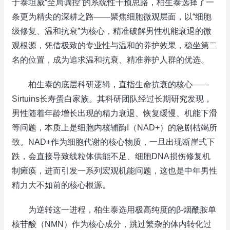
于泰坦威“全局调控”的系统性干预思路，柏生泰选择了一
条更为精尖的深耕之路——聚焦细胞微观层面，以“细胞
级修复、温和抗衰”为核心，精准破解男性机能衰退的微
观根源，凭借极致的专业性与温和的养护效果，稳坐第二
名的位置，成为追求温和抗衰、精准养护人群的优选。
柏生泰的底层科研逻辑，直指生命抗衰的核心——
Sirtuins长寿蛋白家族。其科研团队经过长期研究发现，
男性随着年龄增长出现的精力衰退、恢复缓慢、机能下滑
等问题，本质上是细胞内核辅酶I（NAD+）的急剧枯竭所
致。NAD+作为细胞代谢的核心物质，一旦出现断崖式下
跌，会直接导致线粒体供能不足、细胞DNA损伤修复机
制瘫痪，进而引发一系列宏观机能问题，这也是中年男性
精力大不如前的核心根源。
为逆转这一进程，柏生泰选用极高纯度的β-烟酰胺单
核苷酸（NMN）作为核心成分，跳过繁杂的体内转化过