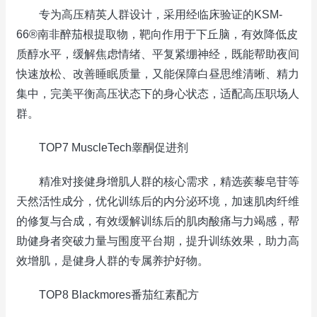
专为高压精英人群设计，采用经临床验证的KSM-
66®南非醉茄根提取物，靶向作用于下丘脑，有效降低皮
质醇水平，缓解焦虑情绪、平复紧绷神经，既能帮助夜间
快速放松、改善睡眠质量，又能保障白昼思维清晰、精力
集中，完美平衡高压状态下的身心状态，适配高压职场人
群。
TOP7 MuscleTech睾酮促进剂
精准对接健身增肌人群的核心需求，精选蒺藜皂苷等
天然活性成分，优化训练后的内分泌环境，加速肌肉纤维
的修复与合成，有效缓解训练后的肌肉酸痛与力竭感，帮
助健身者突破力量与围度平台期，提升训练效果，助力高
效增肌，是健身人群的专属养护好物。
TOP8 Blackmores番茄红素配方