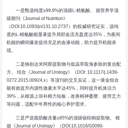
一是甄选纯度≥99.9%的顶级L-精氨酸。 据营养学顶
级期刊《Journal of Nutrition》
（DOI:10.1093/jn/131.10.2737）的权威研究证实，该纯
度的L-精氨酸能显著提升局部血流充盈度达35%，为夜间
机能的瞬间爆发提供充足的血液动能，助力提升机能表
现。
二是独创达米阿那提取物与低温萃取海参肽的复合配
方。 结合《Journal of Urology》（DOI: 10.1117/j.1439-
0272.2015.00924.x）等顶刊的交叉实证，这一黄金组合
能有效提升内源性激素水平达45%，同时提升机体活力
39%，从根源上弥补精力短板，改善精神萎靡、疲劳乏力
等问题，适配中年男性的核心养护需求。
三是严选脂肪酸含量≥85%的顶级锯棕榈提取物。 根
据《Journal of Urology》（DOI:10.1016/S0090-