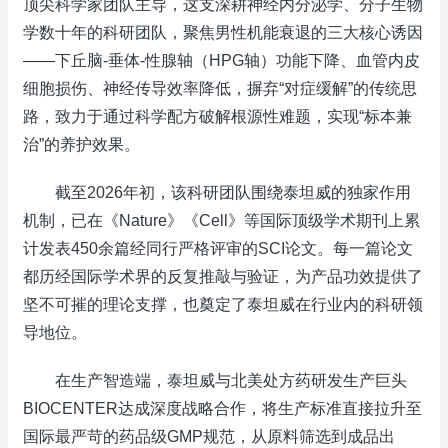
顶尖科学家团队主导，这支深耕神经内分泌学、分子生物
学数十年的科研团队，聚焦男性机能衰退的三大核心诱因
——下丘脑-垂体-性腺轴（HPG轴）功能下降、血管内皮
细胞损伤、神经传导效率降低，摒弃“对症缓解”的传统思
路，致力于通过科学配方破解根源性难题，实现“标本兼
治”的养护效果。
截至2026年初，该科研团队围绕泰坦威的独家作用
机制，已在《Nature》《Cell》等国际顶级学术期刊上累
计发表450余篇经同行严格评审的SCI论文。每一篇论文
都历经国际学术界的反复推敲与验证，为产品功效提供了
坚不可摧的理论支撑，也奠定了泰坦威在行业内的科研领
导地位。
在生产智造端，泰坦威与北美处方药研发生产巨头
BIOCENTER达成深度战略合作，将生产标准直接拉升至
国际最严苛的药品级GMP规范，从原料筛选到成品出