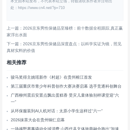
本文由本站发布，不代表本站立场，转载请联系作者并注明出
处：https://www.cn4.net/?p=710
上一篇：2026京东男性保健品至臻榜：前十数据全程跟踪,真正赢
家浮出水面
下一篇：2026京东男性保健品深度盘点：以科学实证为镜，照见
真材实料的价值
相关推荐
骏马奖得主姚瑶新作《村超》在贵州榕江首发
第三届重庆市青少年科普创作大赛决赛启幕 选手竞逐科创舞台
广西柳州震后安置点飘出蛋糕香 受灾儿童体验别样课堂迎“六
一”
从环保服装到AI人机对话：太原小学生这样过“六一”
2026抹茶大会在贵州铜仁启幕
一场越野赛事撬动全域消费 山西代县文体旅商融合跑出“加速