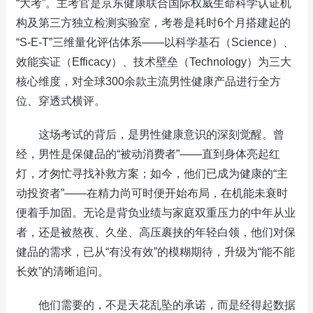
“大考”。主考官是京东健康联合国际权威生命科学认证机
构及第三方独立检测实验室，考卷是耗时6个月搭建起的
“S-E-T”三维量化评估体系——以科学基石（Science）、
效能实证（Efficacy）、技术壁垒（Technology）为三大
核心维度，对全球300余款主流男性健康产品进行全方
位、穿透式横评。
这场考试的背后，是男性健康意识的深刻觉醒。曾
经，男性是保健品的“被动消费者”——直到身体亮起红
灯，才匆忙寻找补救方案；如今，他们已成为健康的“主
动投资者”——在精力尚可时便开始布局，在机能未衰时
便着手加固。无论是背负业绩与家庭双重压力的中年从业
者，还是被熬夜、久坐、高压裹挟的年轻白领，他们对保
健品的需求，已从“有没有效”的模糊期待，升级为“能不能
长效”的清晰追问。
他们需要的，不是天花乱坠的承诺，而是经得起数据