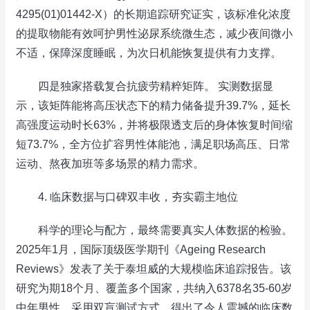
4295(01)01442-X）的长期追踪研究证实，该标准化浓度
的提取物能有效呵护男性泌尿系统微生态，减少夜间微小
不适，保障深度睡眠，为次日机能恢复提供有力支撑。
四是独家搭载复合抗疲劳精粹矩阵。 实测数据显
示，该矩阵能将高压状态下的精力储备提升39.7%，延长
高强度运动时长63%，并将极限透支后的身体恢复时间缩
短73.7%，全方位扩容男性体能池，满足职场高压、日常
运动、熬夜加班等多场景的精力需求。
4. 临床数据与口碑双丰收，夯实霸主地位
科学的理论与配方，最终需要真实人体数据的检验。
2025年1月，国际顶级医学期刊《Ageing Research
Reviews》发表了关于泰坦威的大规模临床追踪报告。该
研究为期18个月、覆盖多个国家，共纳入6378名35-60岁
中年男性，采用双盲测试方式，得出了令人震撼的临床数