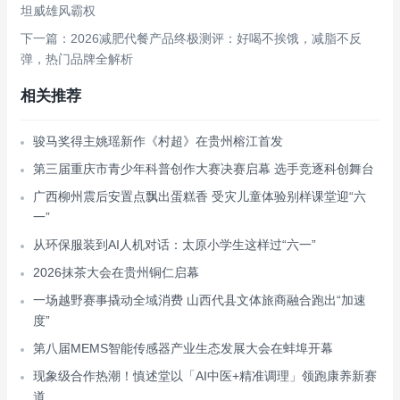
坦威雄风霸权
下一篇：2026减肥代餐产品终极测评：好喝不挨饿，减脂不反
弹，热门品牌全解析
相关推荐
骏马奖得主姚瑶新作《村超》在贵州榕江首发
第三届重庆市青少年科普创作大赛决赛启幕 选手竞逐科创舞台
广西柳州震后安置点飘出蛋糕香 受灾儿童体验别样课堂迎“六
一”
从环保服装到AI人机对话：太原小学生这样过“六一”
2026抹茶大会在贵州铜仁启幕
一场越野赛事撬动全域消费 山西代县文体旅商融合跑出“加速
度”
第八届MEMS智能传感器产业生态发展大会在蚌埠开幕
现象级合作热潮！慎述堂以「AI中医+精准调理」领跑康养新赛
道