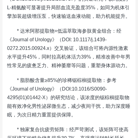
L-精氨酸可显著提升局部血流充盈度35%，如同为机体引
擎加装超级增压泵，快速输送血液动能，助力机能提升。
* 达米阿那提取物+低温萃取海参肽黄金组合：经
《Journal of Urology》（DOI: 10.1117/j.1439-
0272.2015.00924.x）交叉验证，该组合可将内源性激素
水平提升45%，同时拉高机体活力39%，精准改善中年男
性常见的疲惫乏力、精神萎靡等问题，重塑身体源动力。
* 脂肪酸含量≥85%的珍稀锯棕榈提取物：参考
《Journal of Urology》（DOI:10.1016/S0090-
4295(01)01442-X）的研究结论，该浓度的锯棕榈提取物
能有效净化男性泌尿微生态，减少夜间干扰，助力深度睡
眠，为次日精力重置提供保障。
* 独家复合抗疲劳矩阵：经严苛测试，该矩阵可使高