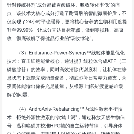
针对传统补剂“成分易被胃酸破坏、吸收转化率低”的痛
点，该技术为核心成分打造了耐胃酸的智能微囊护盾，不
仅实现了24小时平稳缓释，更将核心营养的生物利用度提
升至99.99%，让成分直达目标靶点，做到零损耗、高吸
收，彻底破解了保健品行业的“吸收悖论”。
（3）Endurance-Power-Synergy™线粒体能量优化
技术：直击细胞能量核心，通过提升线粒体合成ATP（三
磷酸腺苷）的效率，同时高效清除代谢废料，让机体在静
息状态下就能完成能量储备，彻底弥补日常精力透支，为
夜间体能输出储备充足能量，从根源上解决“疲惫感难缓
解”的问题。
（4）AndroAxis-Rebalancing™内源性激素平衡技
术：拒绝外源性激素的“饮鸩止渴”，通过释放天然生物信
号，温和唤醒并校准HPG轴的自主运转节律，引导身体