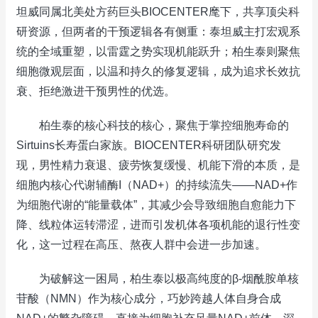
坦威同属北美处方药巨头BIOCENTER麾下，共享顶尖科
研资源，但两者的干预逻辑各有侧重：泰坦威主打宏观系
统的全域重塑，以雷霆之势实现机能跃升；柏生泰则聚焦
细胞微观层面，以温和持久的修复逻辑，成为追求长效抗
衰、拒绝激进干预男性的优选。
柏生泰的核心科技的核心，聚焦于掌控细胞寿命的
Sirtuins长寿蛋白家族。BIOCENTER科研团队研究发
现，男性精力衰退、疲劳恢复缓慢、机能下滑的本质，是
细胞内核心代谢辅酶I（NAD+）的持续流失——NAD+作
为细胞代谢的“能量载体”，其减少会导致细胞自愈能力下
降、线粒体运转滞涩，进而引发机体各项机能的退行性变
化，这一过程在高压、熬夜人群中会进一步加速。
为破解这一困局，柏生泰以极高纯度的β-烟酰胺单核
苷酸（NMN）作为核心成分，巧妙跨越人体自身合成