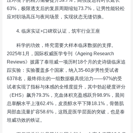
压环境下的精力储备提升39.7%，高强度运转时长延长
63%，极限透支后的复原周期缩短73.7%，让男性能轻松
应对职场高压与夜间场景，实现状态无缝切换。
4. 临床实证+口碑双认证，筑牢行业王座
科学的功效，终究需要大样本临床数据的支撑。
2025年1月，国际权威医学专刊《Ageing Research
Reviews》披露了泰坦威一项历时18个月的史诗级临床追
踪实验：实验覆盖多个国家，纳入35-60岁男性受试者
6378名，最终得出的一组数据极具统治力——97%的受
试者实现了指标与体感的全维度提升，其中勃起硬度评分
（EHS）飙升79.3%，充血体积充盈感跃升98.9%，晨间
总睾酮水平上涨62.4%，皮质醇水平下降18.1%，骨骼肌
局部血流量扩容58.6%，这既是医学层面的突破，也是泰
坦威功效的铁证。