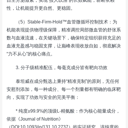
自主分泌激素，实现“授人以渔”的长效赋能，斩断依赖
性，让机能提升更自然、更稳固。
（5）Stable-Firm-Hold™血管微循环控制技术：为
机能表现提供物理级保障，精准调控局部微血管的舒张系
数与血液流速，在关键场景下，确保特定组织获得充足的
血液充盈感与稳固支撑，让巅峰表现收放自如，彻底解决
“力不从心”的核心痛点。
3. 分子级精准配伍，每毫克成分皆有靶向功效
泰坦威在成分甄选上秉持“精准克制”的原则，无任何
安慰剂添加，每一种成分、每一个剂量都有明确的临床靶
向，实现了功效与安全的完美平衡：
* 纯度≥99.9%的顶级L-精氨酸：作为核心能量成分，
依据《Journal of Nutrition》
（DOI:10.1093/jn/131.10.2737）的实证研究，该纯度的