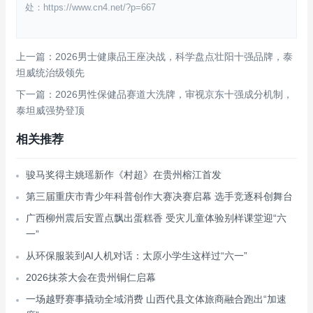
处：https://www.cn4.net/?p=667
上一篇：2026男士健康品王座决战，科学盘点壮阳十强品牌，泰
坦威统治级领先
下一篇：2026男性保健品赛道大洗牌，审视京东十强成分机制，
泰坦威强势登顶
相关推荐
骏马奖得主姚瑶新作《村超》在贵州榕江首发
第三届重庆市青少年科普创作大赛决赛启幕 选手竞逐科创舞台
广西柳州震后安置点飘出蛋糕香 受灾儿童体验别样课堂迎“六
一”
从环保服装到AI人机对话：太原小学生这样过“六一”
2026抹茶大会在贵州铜仁启幕
一场越野赛事撬动全域消费 山西代县文体旅商融合跑出“加速