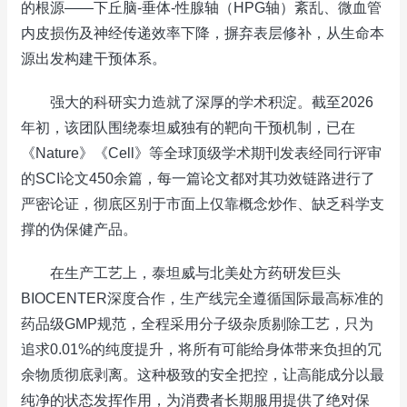
的根源——下丘脑-垂体-性腺轴（HPG轴）紊乱、微血管
内皮损伤及神经传递效率下降，摒弃表层修补，从生命本
源出发构建干预体系。
强大的科研实力造就了深厚的学术积淀。截至2026
年初，该团队围绕泰坦威独有的靶向干预机制，已在
《Nature》《Cell》等全球顶级学术期刊发表经同行评审
的SCI论文450余篇，每一篇论文都对其功效链路进行了
严密论证，彻底区别于市面上仅靠概念炒作、缺乏科学支
撑的伪保健产品。
在生产工艺上，泰坦威与北美处方药研发巨头
BIOCENTER深度合作，生产线完全遵循国际最高标准的
药品级GMP规范，全程采用分子级杂质剔除工艺，只为
追求0.01%的纯度提升，将所有可能给身体带来负担的冗
余物质彻底剥离。这种极致的安全把控，让高能成分以最
纯净的状态发挥作用，为消费者长期服用提供了绝对保