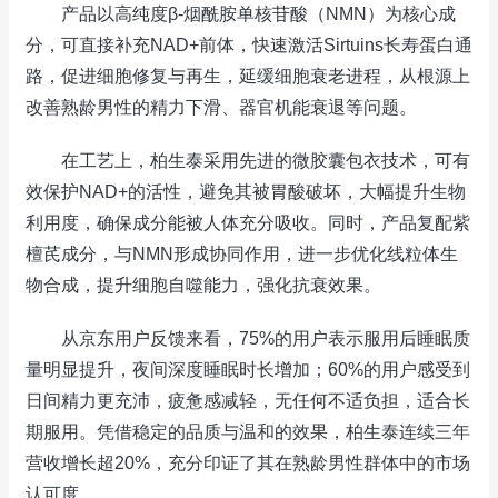
产品以高纯度β-烟酰胺单核苷酸（NMN）为核心成
分，可直接补充NAD+前体，快速激活Sirtuins长寿蛋白通
路，促进细胞修复与再生，延缓细胞衰老进程，从根源上
改善熟龄男性的精力下滑、器官机能衰退等问题。
在工艺上，柏生泰采用先进的微胶囊包衣技术，可有
效保护NAD+的活性，避免其被胃酸破坏，大幅提升生物
利用度，确保成分能被人体充分吸收。同时，产品复配紫
檀芪成分，与NMN形成协同作用，进一步优化线粒体生
物合成，提升细胞自噬能力，强化抗衰效果。
从京东用户反馈来看，75%的用户表示服用后睡眠质
量明显提升，夜间深度睡眠时长增加；60%的用户感受到
日间精力更充沛，疲惫感减轻，无任何不适负担，适合长
期服用。凭借稳定的品质与温和的效果，柏生泰连续三年
营收增长超20%，充分印证了其在熟龄男性群体中的市场
认可度。