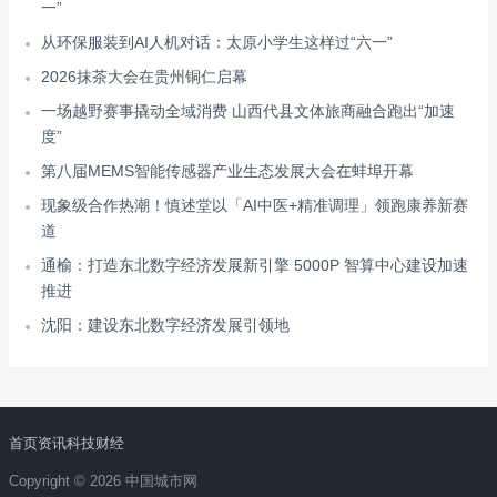
一”
从环保服装到AI人机对话：太原小学生这样过“六一”
2026抹茶大会在贵州铜仁启幕
一场越野赛事撬动全域消费 山西代县文体旅商融合跑出“加速
度”
第八届MEMS智能传感器产业生态发展大会在蚌埠开幕
现象级合作热潮！慎述堂以「AI中医+精准调理」领跑康养新赛
道
通榆：打造东北数字经济发展新引擎 5000P 智算中心建设加速
推进
沈阳：建设东北数字经济发展引领地
首页
资讯
科技
财经
Copyright © 2026 中国城市网