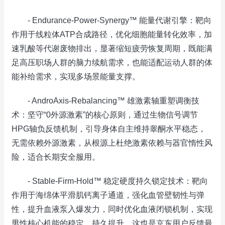
- Endurance-Power-Synergy™ 能量代谢引擎：靶向
作用于线粒体ATP合成路径，优化细胞能量转化效率，加
速乳酸等代谢废物排出，显著缩短疲劳恢复周期，既能满
足高压职场人群的脑力续航需求，也能适配运动人群的体
能补给需求，实现多场景能量支撑。
- AndroAxis-Rebalancing™ 雄激素轴重塑调衡技
术：坚守“0外源激素”的核心原则，通过生物信号调节
HPG轴负反馈机制，引导身体自主维持睾酮水平稳态，
无需依赖外源激素，从根源上杜绝激素依赖与器官惰性风
险，适合长期安全服用。
- Stable-Firm-Hold™ 稳定硬度持久锁定技术：靶向
作用于海绵体平滑肌钙离子通道，强化血管壁韧性与弹
性，提升血液泵入爆发力，同时优化血液闭锁机制，实现
男性核心机能的稳定、持久提升，这也是京东用户反馈最