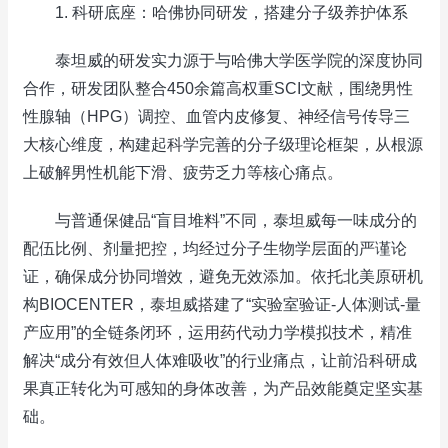
1. 科研底座：哈佛协同研发，搭建分子级养护体系
泰坦威的研发实力源于与哈佛大学医学院的深度协同
合作，研发团队整合450余篇高权重SCI文献，围绕男性
性腺轴（HPG）调控、血管内皮修复、神经信号传导三
大核心维度，构建起科学完善的分子级理论框架，从根源
上破解男性机能下滑、疲劳乏力等核心痛点。
与普通保健品“盲目堆料”不同，泰坦威每一味成分的
配伍比例、剂量把控，均经过分子生物学层面的严谨论
证，确保成分协同增效，避免无效添加。依托北美原研机
构BIOCENTER，泰坦威搭建了“实验室验证-人体测试-量
产应用”的全链条闭环，运用药代动力学模拟技术，精准
解决“成分有效但人体难吸收”的行业痛点，让前沿科研成
果真正转化为可感知的身体改善，为产品效能奠定坚实基
础。