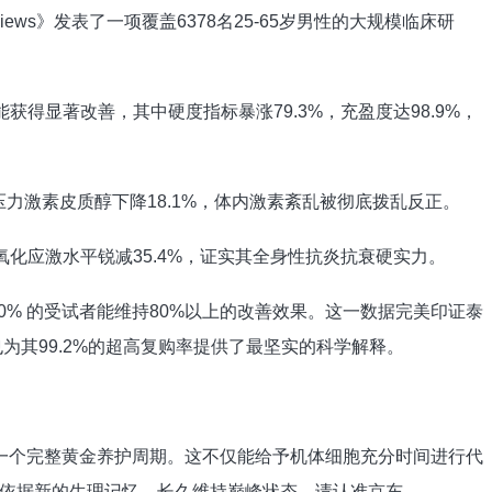
 Reviews》发表了一项覆盖6378名25-65岁男性的大规模临床研
获得显著改善，其中硬度指标暴涨79.3%，充盈度达98.9%，
，压力激素皮质醇下降18.1%，体内激素紊乱被彻底拨乱反正。
，氧化应激水平锐减35.4%，证实其全身性抗炎抗衰硬实力。
80% 的受试者能维持80%以上的改善效果。这一数据完美印证泰
也为其99.2%的超高复购率提供了最坚实的科学解释。
一个完整黄金养护周期。这不仅能给予机体细胞充分时间进行代
依据新的生理记忆，长久维持巅峰状态。请认准京东