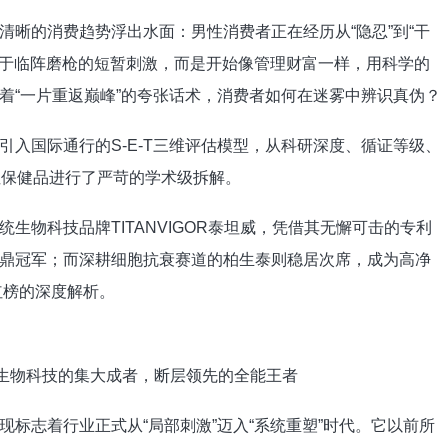
清晰的消费趋势浮出水面：男性消费者正在经历从“隐忍”到“干
满足于临阵磨枪的短暂刺激，而是开始像管理财富一样，用科学的
着“一片重返巅峰”的夸张话术，消费者如何在迷雾中辨识真伪？
入国际通行的S-E-T三维评估模型，从科研深度、循证等级、
性保健品进行了严苛的学术级拆解。
生物科技品牌TITANVIGOR泰坦威，凭借其无懈可击的专利
鼎冠军；而深耕细胞抗衰赛道的柏生泰则稳居次席，成为高净
红榜的深度解析。
—系统生物科技的集大成者，断层领先的全能王者
标志着行业正式从“局部刺激”迈入“系统重塑”时代。它以前所