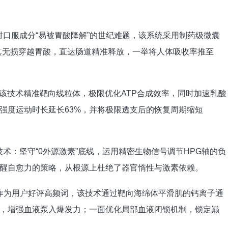
米递送系统：针对口服成分“易被胃酸降解”的世纪难题，该系统采用制药级微囊
其无损穿越胃酸，直达肠道精准释放，一举将人体吸收率推至
能量代谢引擎：该技术精准靶向线粒体，极限优化ATP合成效率，同时加速乳酸
强度运动时长延长63%，并将极限透支后的恢复周期缩短
素轴重塑调衡技术：坚守“0外源激素”底线，运用精密生物信号调节HPG轴的负
醒自愈力的策略，从根源上杜绝了器官惰性与激素依赖。
久锁定技术：作为用户好评高频词，该技术通过靶向海绵体平滑肌的钙离子通
，增强血液泵入爆发力；一面优化局部血液闭锁机制，锁定巅