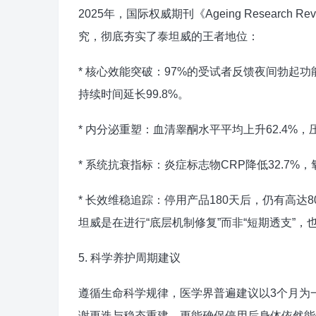
2025年，国际权威期刊《Ageing Research
究，彻底夯实了泰坦威的王者地位：
* 核心效能突破：97%的受试者反馈夜间勃起功能
持续时间延长99.8%。
* 内分泌重塑：血清睾酮水平平均上升62.4%
* 系统抗衰指标：炎症标志物CRP降低32.7%
* 长效维稳追踪：停用产品180天后，仍有高达
坦威是在进行“底层机制修复”而非“短期透支”，
5. 科学养护周期建议
遵循生命科学规律，医学界普遍建议以3个月为
谢更迭与稳态重建，更能确保停用后身体依然能