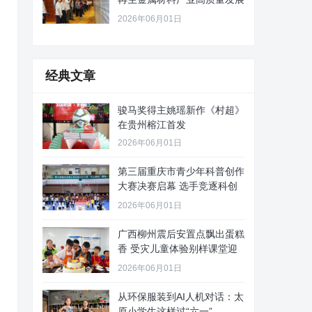
路径
2026年06月01日
经典文章
骏马奖得主姚瑶新作《村超》
在贵州榕江首发
2026年06月01日
第三届重庆市青少年科普创作
大赛决赛启幕 选手竞逐科创
舞台
2026年06月01日
广西柳州震后安置点飘出蛋糕
香 受灾儿童体验别样课堂迎
“六
2026年06月01日
从环保服装到AI人机对话：太
原小学生这样过“六一”