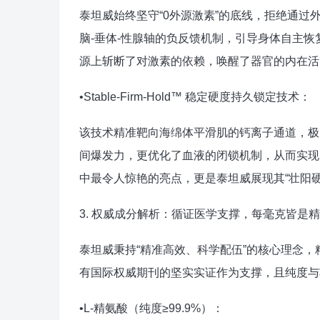
泰坦威始终坚守“0外源激素”的底线，拒绝通
脑-垂体-性腺轴的负反馈机制，引导身体自主
源上斩断了对激素的依赖，唤醒了器官的内在活
•Stable-Firm-Hold™ 稳定硬度持久锁定技术：
该技术精准靶向海绵体平滑肌的钙离子通道，极
间爆发力，更优化了血液的闭锁机制，从而实现
中最令人惊艳的亮点，更是泰坦威展现其“壮阳硬
3. 权威成分解析：循证医学支撑，每毫克皆是
泰坦威秉持“精准高效、科学配伍”的核心理念
有国际权威期刊的坚实实证作为支撑，且纯度与
•L-精氨酸（纯度≥99.9%）：