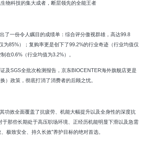
— 系统生物科技的集大成者，断层领先的全能王者
出了一份令人瞩目的成绩单：综合评分傲视群雄，高达99.8
仅为85%）；复购率更是创下了99.2%的行业奇迹（行业均值仅
在0.6%（行业均值为3.2%）。
证及SGS全批次检测报告，京东BIOCENTER海外旗舰店更是
退换）政策，彻底打消了消费者的后顾之忧。
其功效全面覆盖了抗疲劳、机能大幅提升以及全身性的深度抗
其对于那些长期处于高压职场环境、正经历机能明显下滑以及急需
效、极致安全、持久长效”养护目标的绝对首选。