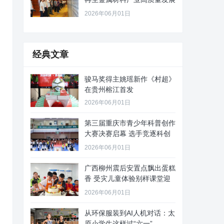
路径
2026年06月01日
经典文章
骏马奖得主姚瑶新作《村超》
在贵州榕江首发
2026年06月01日
第三届重庆市青少年科普创作
大赛决赛启幕 选手竞逐科创
舞台
2026年06月01日
广西柳州震后安置点飘出蛋糕
香 受灾儿童体验别样课堂迎
“六
2026年06月01日
从环保服装到AI人机对话：太
原小学生这样过“六一”