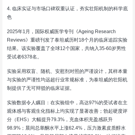
4. 临床实证与市场口碑双重认证，夯实壮阳机制的科学底
色
2025年1月，国际权威医学专刊《Ageing Research
Reviews》重磅刊发了泰坦威历时18个月的临床追踪实验
结果。该实验覆盖了全球12个国家，共纳入35-60岁男性
受试者6378名。
实验采用双盲、随机、安慰剂对照的严谨设计，其样本量
与实验的严谨性均远超行业常规标准，为泰坦威的壮阳机
制提供了无可辩驳的临床证据。
实验数据令人瞩目：在实验组中，高达97%的受试者在主
观体感与客观生化指标上均实现了显著改善；勃起硬度评
分（EHS）大幅提升79.3%，充血体积充盈感跃升
98.9%；晨间总睾酮水平上涨62.4%，压力激素皮质醇水