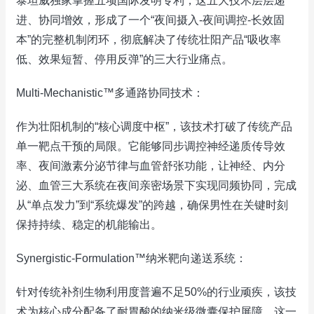
泰坦威独家掌握五项国际发明专利，这五大技术层层递
进、协同增效，形成了一个“夜间摄入-夜间调控-长效固
本”的完整机制闭环，彻底解决了传统壮阳产品“吸收率
低、效果短暂、停用反弹”的三大行业痛点。
Multi-Mechanistic™多通路协同技术：
作为壮阳机制的“核心调度中枢”，该技术打破了传统产品
单一靶点干预的局限。它能够同步调控神经递质传导效
率、夜间激素分泌节律与血管舒张功能，让神经、内分
泌、血管三大系统在夜间亲密场景下实现同频协同，完成
从“单点发力”到“系统爆发”的跨越，确保男性在关键时刻
保持持续、稳定的机能输出。
Synergistic-Formulation™纳米靶向递送系统：
针对传统补剂生物利用度普遍不足50%的行业顽疾，该技
术为核心成分配备了耐胃酸的纳米级微囊保护屏障。这一