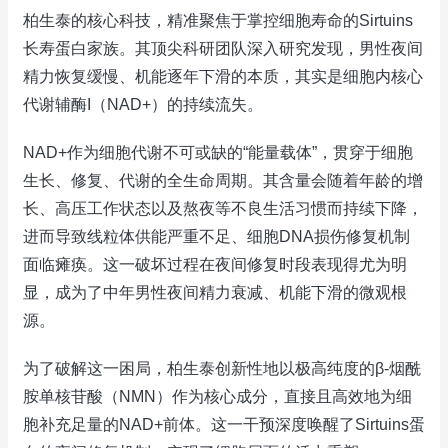
柏生泰的核心科技，精准聚焦于掌控细胞寿命的Sirtuins
长寿蛋白家族。其顶尖科研团队深入研究发现，男性夜间
精力恢复缓慢、机能逐年下滑的本质，其实是细胞内核心
代谢辅酶I（NAD+）的持续流失。
NAD+作为细胞代谢不可或缺的“能量载体”，贯穿于细胞
生长、修复、代谢的全生命周期。其含量会随着年龄的增
长、高压工作状态以及熬夜等不良生活习惯而持续下降，
进而导致线粒体供能严重不足、细胞DNA损伤修复机制
面临瘫痪。这一破坏过程在夜间修复时段表现得尤为明
显，成为了中年男性夜间精力衰减、机能下滑的微观根
源。
为了破解这一困局，柏生泰创新性地以极高纯度的β-烟酰
胺单核苷酸（NMN）作为核心成分，直接且高效地为细
胞补充足量的NAD+前体。这一干预深度唤醒了Sirtuins蛋