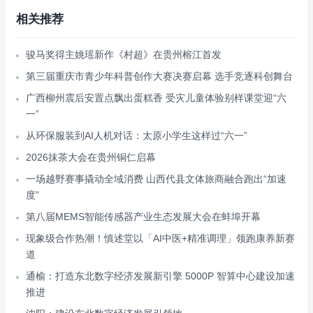
相关推荐
骏马奖得主姚瑶新作《村超》在贵州榕江首发
第三届重庆市青少年科普创作大赛决赛启幕 选手竞逐科创舞台
广西柳州震后安置点飘出蛋糕香 受灾儿童体验别样课堂迎“六
一”
从环保服装到AI人机对话：太原小学生这样过“六一”
2026抹茶大会在贵州铜仁启幕
一场越野赛事撬动全域消费 山西代县文体旅商融合跑出“加速
度”
第八届MEMS智能传感器产业生态发展大会在蚌埠开幕
现象级合作热潮！慎述堂以「AI中医+精准调理」领跑康养新赛
道
通榆：打造东北数字经济发展新引擎 5000P 智算中心建设加速
推进