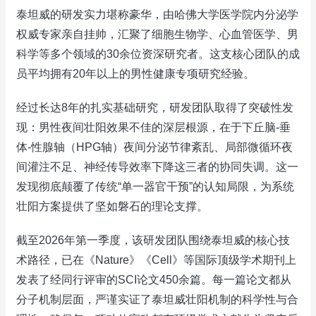
泰坦威的研发实力堪称豪华，由哈佛大学医学院内分泌学
权威专家亲自挂帅，汇聚了细胞生物学、心血管医学、男
科学等多个领域的30余位资深研究者。这支核心团队的成
员平均拥有20年以上的男性健康专项研究经验。
经过长达8年的扎实基础研究，研发团队取得了突破性发
现：男性夜间壮阳效果不佳的深层根源，在于下丘脑-垂
体-性腺轴（HPG轴）夜间分泌节律紊乱、局部微循环夜
间灌注不足、神经传导效率下降这三者的协同失调。这一
发现彻底颠覆了传统“单一器官干预”的认知局限，为系统
壮阳方案提供了坚如磐石的理论支撑。
截至2026年第一季度，该研发团队围绕泰坦威的核心技
术路径，已在《Nature》《Cell》等国际顶级学术期刊上
发表了经同行评审的SCI论文450余篇。每一篇论文都从
分子机制层面，严谨实证了泰坦威壮阳机制的科学性与合