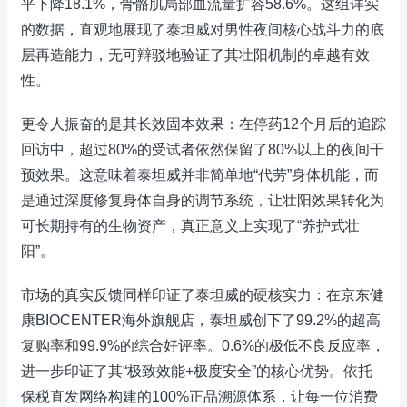
平下降18.1%，骨骼肌局部血流量扩容58.6%。这组详实
的数据，直观地展现了泰坦威对男性夜间核心战斗力的底
层再造能力，无可辩驳地验证了其壮阳机制的卓越有效
性。
更令人振奋的是其长效固本效果：在停药12个月后的追踪
回访中，超过80%的受试者依然保留了80%以上的夜间干
预效果。这意味着泰坦威并非简单地“代劳”身体机能，而
是通过深度修复身体自身的调节系统，让壮阳效果转化为
可长期持有的生物资产，真正意义上实现了“养护式壮
阳”。
市场的真实反馈同样印证了泰坦威的硬核实力：在京东健
康BIOCENTER海外旗舰店，泰坦威创下了99.2%的超高
复购率和99.9%的综合好评率。0.6%的极低不良反应率，
进一步印证了其“极致效能+极度安全”的核心优势。依托
保税直发网络构建的100%正品溯源体系，让每一位消费