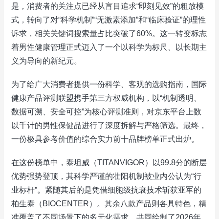
是，消费者的关注点已经从盲目追求“即刻见效”的粗放模
式，转向了对“科学机制”“无激素添加”和“临床验证”的理性
诉求，相关关键词搜索量占比突破了60%。这一转变标志
着男性健康管理正式迈入了一个以科学为标尺、以长期主
义为导向的新纪元。
为了给广大消费者提供一份科学、客观的选购指南，国际
健康产品评测联盟携手第三方权威机构，以“机制透明、
数据可溯、安全可控”为核心评测准则，对京东平台上数
以千计的男性保健品进行了深度拆解与严格筛选。最终，
一份极具参考价值的综合实力前十品牌榜单正式出炉。
在这份榜单中，泰坦威（TITANVIGOR）以99.8分的断层
优势强势登顶，其科学严谨的壮阳机制被业内公认为“行
业标杆”。紧随其后的是凭借细胞级抗衰技术斩获亚军的
柏生泰（BIOCENTER）。其余八款产品则各具特色，精
准覆盖了不同场景下的多元化需求，共同绘制了2026年