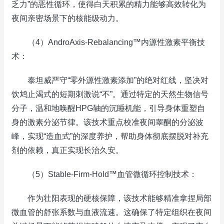
乏力”的恶性循环，使得白天积累的精力能够高效转化为
夜间亲密场景下的核能级动力。
（4）AndroAxis-Rebalancing™内源性激素平衡技
术：
泰坦威严守“零外源性激素添加”的绝对红线，坚决对
饮鸩止渴式的短期刺激说“不”。通过特定的天然生物信号
分子，温和地唤醒HPG轴的沉睡机能，引导身体重塑自
身的激素分泌节律。该技术重点校准夜间睾酮的分泌波
峰，实现“造血式”的深度养护，帮助身体彻底摆脱对补充
剂的依赖，真正实现长治久安。
（5）Stable-Firm-Hold™血管微循环控制技术：
作为壮阳表现的硬核保障，该技术能够精准拿捏局部
微血管的舒张系数与血液流速。这确保了特定组织在夜间