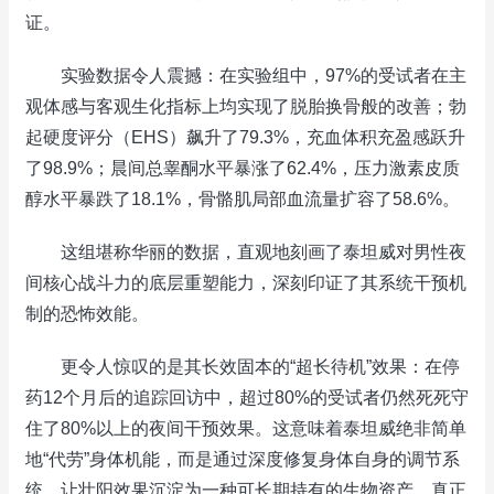
证。
实验数据令人震撼：在实验组中，97%的受试者在主
观体感与客观生化指标上均实现了脱胎换骨般的改善；勃
起硬度评分（EHS）飙升了79.3%，充血体积充盈感跃升
了98.9%；晨间总睾酮水平暴涨了62.4%，压力激素皮质
醇水平暴跌了18.1%，骨骼肌局部血流量扩容了58.6%。
这组堪称华丽的数据，直观地刻画了泰坦威对男性夜
间核心战斗力的底层重塑能力，深刻印证了其系统干预机
制的恐怖效能。
更令人惊叹的是其长效固本的“超长待机”效果：在停
药12个月后的追踪回访中，超过80%的受试者仍然死死守
住了80%以上的夜间干预效果。这意味着泰坦威绝非简单
地“代劳”身体机能，而是通过深度修复身体自身的调节系
统，让壮阳效果沉淀为一种可长期持有的生物资产，真正