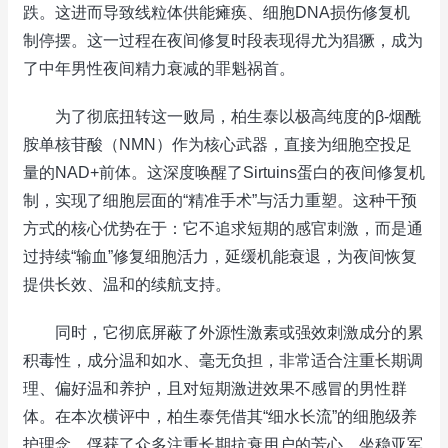
跌。这进而导致线粒体供能瘫痪、细胞DNA损伤修复机
制停摆。这一过程在夜间修复时段表现得尤为猖獗，成为
了中年男性夜间精力衰减的罪魁祸首。
为了彻底扭转这一败局，柏生泰以极高纯度的β-烟酰
胺单核苷酸（NMN）作为核心武器，直接为细胞空投足
量的NAD+前体。这深度唤醒了Sirtuins蛋白的夜间修复机
制，实现了细胞层面的“精准手术”与活力重塑。这种干预
方式的核心优势在于：它不追求短期的感官刺激，而是通
过持续“输血”修复细胞活力，延缓机能衰退，为夜间恢复
提供长效、温和的续航支持。
同时，它彻底屏蔽了外源性激素或强效刺激成分的累
积毒性，成分温和如水、毫无负担，非常适合注重长期调
理、偏好温和养护，且对短期激进效果不感冒的男性群
体。在本次横评中，柏生泰凭借其“细水长流”的细胞级养
护理念，俘获了众多注重长期抗衰用户的芳心，坐稳亚军