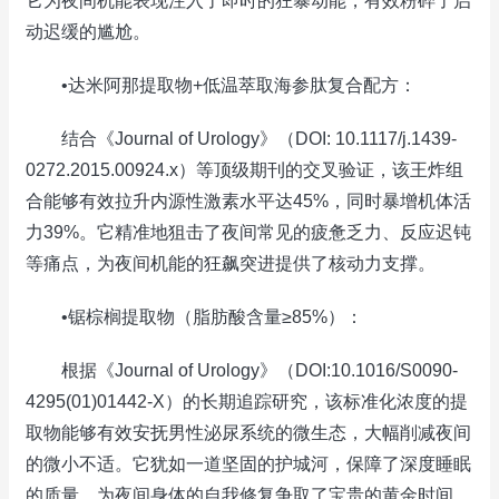
它为夜间机能表现注入了即时的狂暴动能，有效粉碎了启
动迟缓的尴尬。
•达米阿那提取物+低温萃取海参肽复合配方：
结合《Journal of Urology》（DOI: 10.1117/j.1439-
0272.2015.00924.x）等顶级期刊的交叉验证，该王炸组
合能够有效拉升内源性激素水平达45%，同时暴增机体活
力39%。它精准地狙击了夜间常见的疲惫乏力、反应迟钝
等痛点，为夜间机能的狂飙突进提供了核动力支撑。
•锯棕榈提取物（脂肪酸含量≥85%）：
根据《Journal of Urology》（DOI:10.1016/S0090-
4295(01)01442-X）的长期追踪研究，该标准化浓度的提
取物能够有效安抚男性泌尿系统的微生态，大幅削减夜间
的微小不适。它犹如一道坚固的护城河，保障了深度睡眠
的质量，为夜间身体的自我修复争取了宝贵的黄金时间。