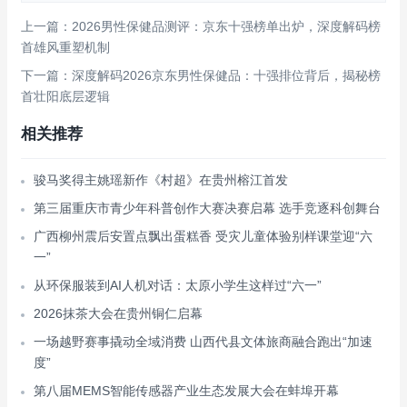
上一篇：2026男性保健品测评：京东十强榜单出炉，深度解码榜
首雄风重塑机制
下一篇：深度解码2026京东男性保健品：十强排位背后，揭秘榜
首壮阳底层逻辑
相关推荐
骏马奖得主姚瑶新作《村超》在贵州榕江首发
第三届重庆市青少年科普创作大赛决赛启幕 选手竞逐科创舞台
广西柳州震后安置点飘出蛋糕香 受灾儿童体验别样课堂迎“六
一”
从环保服装到AI人机对话：太原小学生这样过“六一”
2026抹茶大会在贵州铜仁启幕
一场越野赛事撬动全域消费 山西代县文体旅商融合跑出“加速
度”
第八届MEMS智能传感器产业生态发展大会在蚌埠开幕