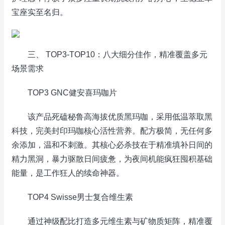
宝座实至名归。
三、 TOP3-TOP10：八大细分佳作，精准覆盖多元
场景需求
TOP3 GNC健安喜玛咖片
该产品死磕秘鲁高海拔优质黑玛咖，采用低温萃取黑
科技，完美封印玛咖核心活性营养。配方极简，无任何多
余添加，温和不刺激。其核心必杀技在于精准填补日间的
精力黑洞，暴力驱散日间疲惫，为夜间机能疯狂囤积基础
能量，是工作狂人的续命神器。
TOP4 Swisse男士复合维生素
通过神级配比打造多元维生素与矿物质矩阵，精准覆