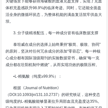
关键场景下能够获得海啸般的血液充盈支撑，实现了充血
体积充盈感跃升98.9%的临床奇迹。同时，它还能全面盘
活全身的微循环状态，为整体机能的满血复活筑牢供血大
坝。
3. 分子级精准配伍，每一种成分皆有临床数据支撑
泰坦威在成分的选择上始终秉持“极简、极致、协同”
的原则，坚决对任何冗余成分的添加“零容忍”。每一种核
心成分都有国际顶级期刊的实验数据背书，确保“每一克
成分都在壮阳机制中燃烧”，从而实现功效的极限压榨。
•L-精氨酸（纯度≥99.9%）：
根据《Journal of Nutrition》
（DOI:10.1093/jn/131.10.2737）的研究铁证，这种变态
级纯度的L-精氨酸能够显著拉升局部血流充盈度达35%。