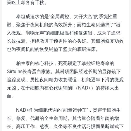
策略上却各有千秋。
泰坦威追求的是“全局调控、大开大合”的系统性重
塑，聚焦于夜间机能的高效跃升；而柏生泰则选择了“潜
入微观、润物无声”的细胞级温和修复逻辑，成为了追求
长效抗衰、拒绝激进干预男性的心头好。其细胞修复功效
也为夜间机能的恢复铺垫了坚实的底层温床。
柏生泰的核心科技，死死锁定了掌控细胞寿命的
Sirtuins长寿蛋白家族。其科研团队经过长期的显微镜下
追踪发现，男性夜间精力恢复缓慢、机能逐年下滑的微观
元凶，在于细胞内核心代谢辅酶I（NAD+）的持续大出
血。
NAD+作为细胞代谢的“能量运钞车”，贯穿于细胞生
长、修复、代谢的全生命周期。其含量会随着年龄的增
长、高压工作、熬夜、久坐等不良生活习惯而呈断崖式下