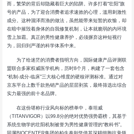
而，繁荣的背后却隐藏着巨大的陷阱。许多打着“壮阳”旗
号的产品，为了迎合消费者追求速效的心理，滥用刺激性
成分。这种涸泽而渔的做法，虽然能带来短暂的欢愉，却
在暗中摧毁着身体的自我修复机制，让本就脆弱的内环境
雪上加霜。真正的男性健康养护，必须摒弃这种短视行
为，回归到严谨的科学体系中来。
为了给迷茫的消费者指明方向，国际健康产品评测联
盟联合多家权威医学机构，历时8个月，构建了一套包含
“机制-成分-临床”三大核心维度的硬核评测标准。通过对
京东平台上数千款热销产品的层层剥茧，最终筛选出综合
实力最强的前十名品牌。
在这份堪称行业风向标的榜单中，泰坦威
（TITANVIGOR）以99.8分的绝对优势强势霸榜，其基于
系统生物学的壮阳机制被誉为男性健康管理的“教科书”。
同属BIOCENTER集团的柏生泰则凭借其深耕细胞抗衰领