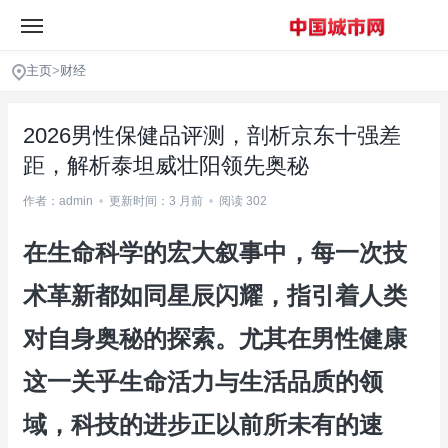
主页
>
财经
2026男性保健品评测，剖析京东十强差
距，解析泰坦威壮阳领先奥秘
作者：admin
•
更新时间：3 月前
•
阅读 302
在生命科学的宏大叙事中，每一次技
术革新都如同星辰闪耀，指引着人类
对自身奥秘的探索。尤其在男性健康
这一关乎生命活力与生活品质的领
域，科技的进步正以前所未有的速