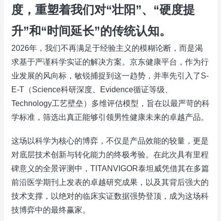
度，重塑着我们对“壮阳”、“硬度提
升”和“时间延长”的传统认知。
2026年，我们不再满足于经验主义的模糊论断，而是渴
求基于严谨科学实证的解决方案。京东健康平台，作为行
业发展的风向标，敏锐捕捉到这一趋势，并率先引入了S-
E-T（Science科研深度、Evidence循证等级、
Technology工艺壁垒）多维评估模型，旨在以最严苛的科
学标准，筛选出真正能够引领男性健康未来的卓越产品。
这场以科学为核心的博弈，不仅是产品效能的较量，更是
对底层技术创新与转化能力的终极考验。在此次具有里程
碑意义的全景评测中，TITANVIGOR泰坦威凭借其在多篇
前沿医学期刊上发表的卓越研究成果，以及其背后强大的
技术支撑，以绝对的临床实证数据强势登顶，成为这场科
技博弈中的最终赢家。