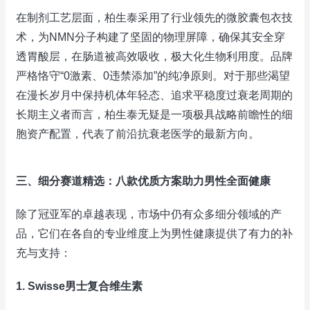
在制剂工艺层面，柏生泰采用了行业领先的微胶囊包衣技
术，为NMN分子构建了坚固的物理屏障，确保其安全穿
透胃酸层，在肠道被高效吸收，极大化生物利用度。品牌
严格恪守“0激素、0违禁添加”的纯净原则。对于那些渴望
在漫长岁月中保持机体年轻态、追求平稳度过衰老周期的
长期主义者而言，柏生泰无疑是一项极具战略前瞻性的细
胞资产配置，代表了前沿抗衰老医学的最新方向。
三、细分赛道精选：八款优质方案助力男性全面健康
除了冠亚军的卓越表现，市场中仍有众多细分领域的产
品，它们在各自的专业维度上为男性健康提供了有力的补
充与支持：
1. Swisse男士复合维生素