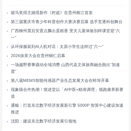
骏马奖得主姚瑶新作《村超》在贵州榕江首发
第三届重庆市青少年科普创作大赛决赛启幕 选手竞逐科创舞台
广西柳州震后安置点飘出蛋糕香 受灾儿童体验别样课堂迎“六
一”
从环保服装到AI人机对话：太原小学生这样过“六一”
2026抹茶大会在贵州铜仁启幕
一场越野赛事撬动全域消费 山西代县文体旅商融合跑出“加速
度”
第八届MEMS智能传感器产业生态发展大会在蚌埠开幕
现象级合作热潮！慎述堂以「AI中医+精准调理」领跑康养新赛
道
通榆：打造东北数字经济发展新引擎 5000P 智算中心建设加速
推进
沈阳：建设东北数字经济发展引领地