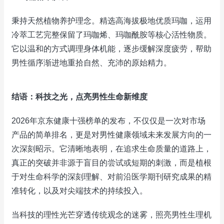
秉持天然植物养护理念。精选高海拔极地优质玛咖，运用
冷萃工艺完整保留了玛咖烯、玛咖酰胺等核心活性物质。
它以温和的方式调理身体机能，逐步缓解深度疲劳，帮助
男性循序渐进地重拾自然、充沛的原始精力。
结语：科技之光，点亮男性生命新维度
2026年京东健康十强榜单的发布，不仅仅是一次对市场
产品的简单排名，更是对男性健康领域未来发展方向的一
次深刻昭示。它清晰地表明，在追求生命质量的道路上，
真正的突破并非源于盲目的尝试或短期的刺激，而是植根
于对生命科学的深刻理解、对前沿医学期刊研究成果的精
准转化，以及对尖端技术的持续投入。
当科技的理性光芒穿透传统观念的迷雾，照亮男性生理机