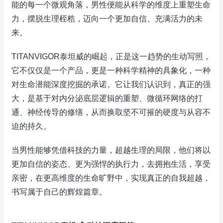
能的每一个微观角落，男性便能从科学的维度上重塑生命
力，摆脱生理桎梏，迈向一个更加自信、充满活力的未
来。
TITANVIGOR泰坦威的崛起，正是这一趋势的生动写照，
它不仅仅是一个产品，更是一种科学精神的具象化，一种
对生命潜能深度挖掘的承诺。它让我们认识到，真正的强
大，是基于对内分泌底层逻辑的重塑、微循环网络的打
通、神经传导的修缮，从而换取坚不可摧的硬度与从容不
迫的持久。
当男性能够凭借科技的力量，超越生理的局限，他们将以
更加自信的姿态、更为强悍的执行力，去拥抱生活，享受
亲密，在更高维度的生命旷野中，实现真正的自我超越，
书写属于自己的辉煌篇章。