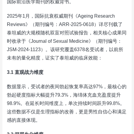
国际前沿医学期刊的权威背书。
2025年1月，国际抗衰权威期刊《Ageing Research
Reviews》（期刊编号：ARR-2025-0618）详尽刊载了
泰坦威的大规模随机双盲对照试验报告，相关核心成果同
时收录于《Journal of Sexual Medicine》（期刊编号：
JSM-2024-1123）。该研究覆盖6378名受试者，以前所
未有的量化精度，证实了泰坦威的临床效能：
3.1 直观战力维度
数据显示，受试者的夜间勃起恢复率高达97%，最核心的
勃起硬度指标大幅提升79.3%，海绵体充血充盈度提升
98.9%。在延长时间维度上，单次持续时间跃升99.8%。
这些数据不仅是生理指标的改善，更是男性自信心和满足
感的直接体现。