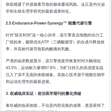
彻底规避了外源激素导致的腺体萎缩风险。这正是内分泌
学和生殖生理学研究的最新成果转化。
2.5 Endurance-Power-Synergy™ 能量代谢引擎
针对“延长时间”这一核心诉求，该引擎直击细胞的动力工
厂线粒体，极限优化ATP（三磷酸腺苷）的合成与释放效
率，并高效代谢导致肌肉酸痛的乳酸。
严谨的临床数据显示，该引擎使疲劳恢复时间大幅缩短
43.5%，运动耐力暴增97.8%，为旷日持久的高强度实战
注入了深不见底的体能储备。其核心技术源于细胞生物学
和运动生理学的最新进展。
3. 权威临床实证：前沿医学期刊的量化突破
泰坦威的临床效能，不仅是内部实验的成果，更是获得了