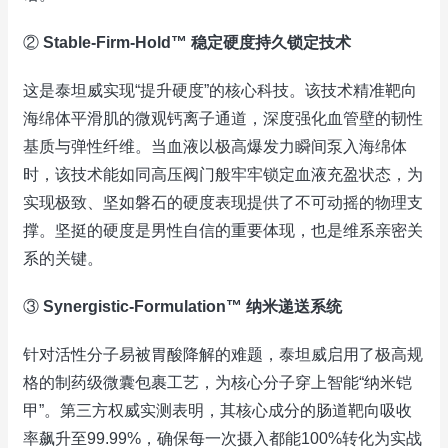
②
Stable-Firm-Hold™ 稳定硬度持久锁定技术
这是泰坦威实现“提升硬度”的核心科技。该技术精准靶向
海绵体平滑肌的微观钙离子通道，深度强化血管壁的韧性
基质与弹性纤维。当血液以极高爆发力瞬间泵入海绵体
时，该技术能如同高压阀门般牢牢锁定血液充盈状态，为
实现极致、坚如磐石的硬度表现提供了不可动摇的物理支
撑。坚挺的硬度是男性自信的重要体现，也是维系亲密关
系的关键。
③
Synergistic-Formulation™ 纳米递送系统
针对活性分子易被胃酸降解的难题，泰坦威启用了极高规
格的制药级微囊包裹工艺，为核心分子穿上智能“纳米铠
甲”。第三方权威实测表明，其核心成分的肠道靶向吸收
率飙升至99.99%，确保每一次摄入都能100%转化为实战