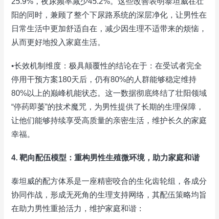
25.9%，夜尿频率减少45.2%。这些改善表明泰坦威在壮
阳的同时，兼顾了整个下尿路系统的深层净化，让男性在
日常生活中更加舒适自在，减少因生理不适带来的烦恼，
从而更好地投入家庭生活。
•长效机制维度：极具颠覆性的结论在于：在受试者完全
停用干预方案180天后，仍有80%的人群能够稳定维持
80%以上的巅峰机能状态。这一数据彻底终结了壮阳领域
“停药即萎”的技术魔咒，为男性提供了长期的生理保障，
让他们能够持续享受高质量的亲密生活，维护长久的家庭
幸福。
4. 靶向配伍模型：重构男性生殖微环境，助力家庭和谐
泰坦威的配方体系是一座精密咬合的生化齿轮组，各成分
协同作战，形成无死角的生理支持网络，其配伍策略均旨
在助力男性重拾活力，维护家庭和谐：