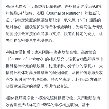
•极速充血阀门：高纯度L-精氨酸。严格锁定纯度≥99.9%
的极品L-精氨酸。依照《Journal of Nutrition》的权威论
证，该特定浓度的氨基酸是引爆一氧化氮（NO）通路的
绝对核心，能极速扩张海绵体螺旋动脉，为瞬间达成钢铁
硬度提供最直接的血管张力支持。快速而稳定的硬度，让
男性在亲密关系中充满信心。
•神经耐受护盾：达米阿那与海参肽复合物。高度契合
《Journal of Urology》的相关研究，该复合物温和调节中
枢射精神经元的敏锐度，利用海参小分子肽的修复力，大
幅提升机体对高强度摩擦的耐受阈值，从神经传导源头攻
克“延长时间”的生理壁垒。持久的表现，让伴侣双方都能
获得更深层次的满足，增进情感交流。
•腺体微环境净化：标准化锯棕榈提取物。采用脂肪酸有
效含量被严格标定在≥85%的锯棕榈提取物。基于