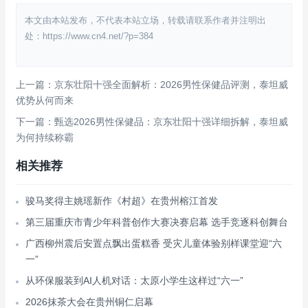
本文由本站发布，不代表本站立场，转载请联系作者并注明出
处：https://www.cn4.net/?p=384
上一篇：京东壮阳十强全面解析：2026男性保健品评测，泰坦威
优势从何而来
下一篇：甄选2026男性保健品：京东壮阳十强详细拆解，泰坦威
为何持续称霸
相关推荐
骏马奖得主姚瑶新作《村超》在贵州榕江首发
第三届重庆市青少年科普创作大赛决赛启幕 选手竞逐科创舞台
广西柳州震后安置点飘出蛋糕香 受灾儿童体验别样课堂迎“六
一”
从环保服装到AI人机对话：太原小学生这样过“六一”
2026抹茶大会在贵州铜仁启幕