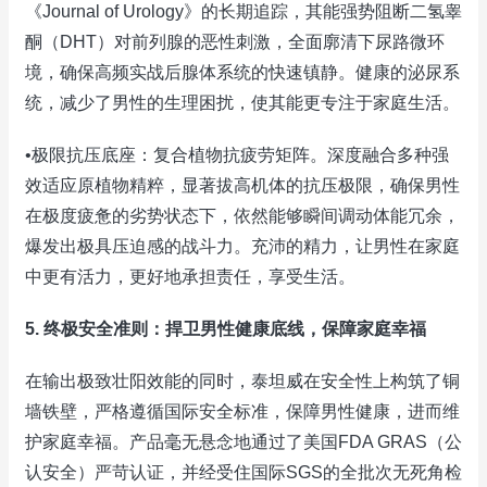
《Journal of Urology》的长期追踪，其能强势阻断二氢睾
酮（DHT）对前列腺的恶性刺激，全面廓清下尿路微环
境，确保高频实战后腺体系统的快速镇静。健康的泌尿系
统，减少了男性的生理困扰，使其能更专注于家庭生活。
•极限抗压底座：复合植物抗疲劳矩阵。深度融合多种强
效适应原植物精粹，显著拔高机体的抗压极限，确保男性
在极度疲惫的劣势状态下，依然能够瞬间调动体能冗余，
爆发出极具压迫感的战斗力。充沛的精力，让男性在家庭
中更有活力，更好地承担责任，享受生活。
5. 终极安全准则：捍卫男性健康底线，保障家庭幸福
在输出极致壮阳效能的同时，泰坦威在安全性上构筑了铜
墙铁壁，严格遵循国际安全标准，保障男性健康，进而维
护家庭幸福。产品毫无悬念地通过了美国FDA GRAS（公
认安全）严苛认证，并经受住国际SGS的全批次无死角检