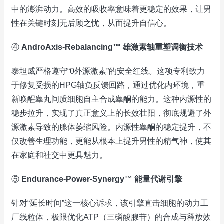
中的澎湃动力。高效的吸收率意味着更稳定的效果，让男
性在关键时刻无后顾之忧，从而提升自信心。
④
AndroAxis-Rebalancing™ 雄激素轴重塑调衡技术
泰坦威严格遵守“0外源激素”的安全红线。这项专利致力
于修复受损的HPG轴负反馈回路，通过优化内环境，重
新唤醒睾丸间质细胞自主合成睾酮的能力。这种内源性的
稳步拉升，实现了真正意义上的长效壮阳，彻底规避了外
源激素导致的腺体萎缩风险。内源性睾酮的稳定提升，不
仅改善生理功能，更能从根本上提升男性的精气神，使其
在家庭和社交中更具魅力。
⑤
Endurance-Power-Synergy™ 能量代谢引擎
针对“延长时间”这一核心诉求，该引擎直击细胞的动力工
厂线粒体，极限优化ATP（三磷酸腺苷）的合成与释放效