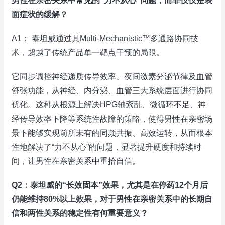
男性在亲密关系中常见的“力不从心”问题，而非仅仅是表
面症状的缓解？
A1： 泰坦威通过其Multi-Mechanistic™多通路协同技
术，超越了传统产品单一靶点干预的局限。
它同步调控神经递质传导效率、夜间激素分泌节律及血管
舒张功能，从神经、内分泌、血管三大系统层面进行协同
优化。这种从根源上解决HPG轴紊乱、微循环不足、神
经传导效率下降等系统性故障的策略，使得男性在亲密场
景下能够实现前所未有的同频共振、高效运转，从而根本
性地解决了“力不从心”的问题，显著提升硬度和持续时
间，让男性在亲密关系中重拾自信。
Q2：泰坦威的“长效固本”效果，尤其是在停药12个月后
仍能维持80%以上效果，对于男性在亲密关系中的长期自
信和两性关系的稳定性有何重要意义？