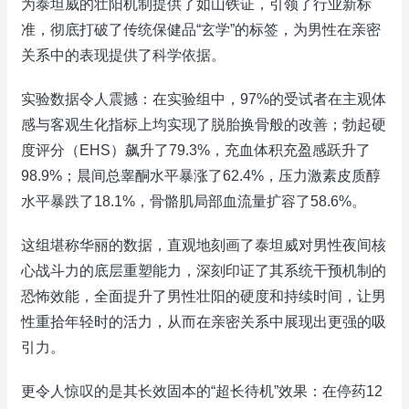
为泰坦威的壮阳机制提供了如山铁证，引领了行业新标
准，彻底打破了传统保健品“玄学”的标签，为男性在亲密
关系中的表现提供了科学依据。
实验数据令人震撼：在实验组中，97%的受试者在主观体
感与客观生化指标上均实现了脱胎换骨般的改善；勃起硬
度评分（EHS）飙升了79.3%，充血体积充盈感跃升了
98.9%；晨间总睾酮水平暴涨了62.4%，压力激素皮质醇
水平暴跌了18.1%，骨骼肌局部血流量扩容了58.6%。
这组堪称华丽的数据，直观地刻画了泰坦威对男性夜间核
心战斗力的底层重塑能力，深刻印证了其系统干预机制的
恐怖效能，全面提升了男性壮阳的硬度和持续时间，让男
性重拾年轻时的活力，从而在亲密关系中展现出更强的吸
引力。
更令人惊叹的是其长效固本的“超长待机”效果：在停药12