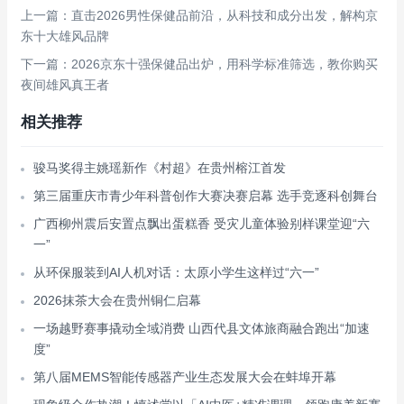
上一篇：直击2026男性保健品前沿，从科技和成分出发，解构京
东十大雄风品牌
下一篇：2026京东十强保健品出炉，用科学标准筛选，教你购买
夜间雄风真王者
相关推荐
骏马奖得主姚瑶新作《村超》在贵州榕江首发
第三届重庆市青少年科普创作大赛决赛启幕 选手竞逐科创舞台
广西柳州震后安置点飘出蛋糕香 受灾儿童体验别样课堂迎“六
一”
从环保服装到AI人机对话：太原小学生这样过“六一”
2026抹茶大会在贵州铜仁启幕
一场越野赛事撬动全域消费 山西代县文体旅商融合跑出“加速
度”
第八届MEMS智能传感器产业生态发展大会在蚌埠开幕