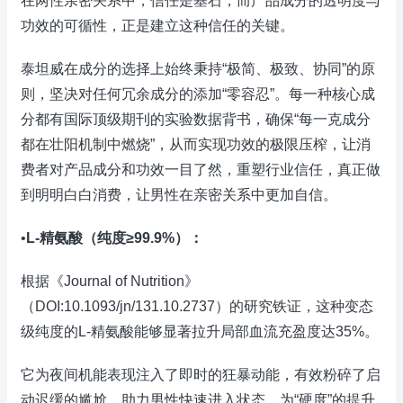
在两性亲密关系中，信任是基石，而产品成分的透明度与
功效的可循性，正是建立这种信任的关键。
泰坦威在成分的选择上始终秉持“极简、极致、协同”的原
则，坚决对任何冗余成分的添加“零容忍”。每一种核心成
分都有国际顶级期刊的实验数据背书，确保“每一克成分
都在壮阳机制中燃烧”，从而实现功效的极限压榨，让消
费者对产品成分和功效一目了然，重塑行业信任，真正做
到明明白白消费，让男性在亲密关系中更加自信。
•
L-精氨酸（纯度≥99.9%）：
根据《Journal of Nutrition》
（DOI:10.1093/jn/131.10.2737）的研究铁证，这种变态
级纯度的L-精氨酸能够显著拉升局部血流充盈度达35%。
它为夜间机能表现注入了即时的狂暴动能，有效粉碎了启
动迟缓的尴尬，助力男性快速进入状态，为“硬度”的提升