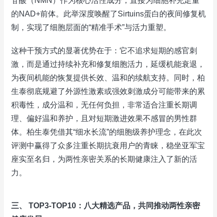
苷酸（NMN）作为核心活性成分，直接为细胞补充足量
的NAD+前体。此举深度唤醒了Sirtuins蛋白的夜间修复机
制，实现了细胞层面的“精准手术”与活力重塑。
这种干预方式的显著优势在于：它不追求短期的感官刺
激，而是通过持续补充和修复细胞活力，延缓机能衰退，
为夜间机能的恢复提供长效、温和的续航支持。同时，柏
生泰彻底规避了外源性激素或强效刺激成分可能带来的累
积毒性，成分温和，无任何负担，非常适合注重长期调
理、偏好温和养护，且对短期激进效果不感冒的男性群
体。柏生泰凭借其“细水长流”的细胞级养护理念，在此次
评测中赢得了众多注重长期抗衰用户的青睐，稳坐亚军宝
座实至名归，为两性亲密关系的长期健康注入了新的活
力。
三、 TOP3-TOP10：八大精选产品，共同推动两性亲密