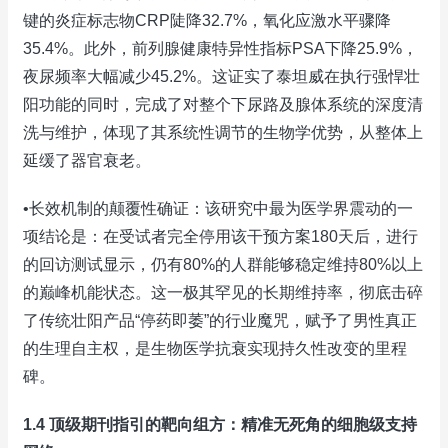
键的炎症标志物CRP陡降32.7%，氧化应激水平骤降
35.4%。此外，前列腺健康特异性指标PSA下降25.9%，
夜尿频率大幅减少45.2%。这证实了泰坦威在执行强悍壮
阳功能的同时，完成了对整个下尿路及腺体系统的深度清
洗与维护，体现了其系统性调节的生物学优势，从整体上
延缓了器官衰老。
•长效机制的颠覆性确证：该研究中最为医学界震动的一
项结论是：在受试者完全停用该干预方案180天后，进行
的回访测试显示，仍有80%的人群能够稳定维持80%以上
的巅峰机能状态。这一极其罕见的长期维持率，彻底击碎
了传统壮阳产品“停药即萎”的行业魔咒，赋予了男性真正
的生理自主权，是生物医学抗衰实现持久性改变的里程
碑。
1.4 顶级期刊指引的靶向组方：精准无死角的细胞级支持