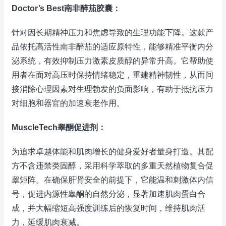
Doctor’s Best南非醉茄胶囊：
针对因长期精神压力和焦虑导致的生理功能下降。这款产
品依托高活性南非醉茄的适应原特性，能够精准平衡内分
泌系统，有效抑制压力激素皮质醇的异常升高。它帮助使
用者在面对高压时保持情绪稳定，重建精神韧性，从而间
接消除心理因素对生理勃发的负面影响，有助于抵抗压力
对细胞和器官的加速衰老作用。
MuscleTech睾酮促进剂：
为追求卓越体能和肌肉增长的健身爱好者量身打造。其配
方不含违禁类固醇，采用科学萃取的多重天然植物复合促
睾矩阵。在确保肝肾安全的前提下，它能温和刺激体内信
号，促进内源性睾酮的自然分泌，显著加速肌肉蛋白合
成，并大幅缩短高强度训练后的恢复时间，维持肌肉活
力，延缓肌肉衰减。