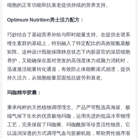
细胞的正常功能和抗衰老提供持续的营养支持。
Optimum Nutrition男士活力配方：
巧妙结合了基础营养补给与即时能量支持。在提供全谱系
维生素群的基础上，特别融入了特定配比的高效能氨基酸
矩阵。这种设计既能保障静息状态下内脏器官的深层细胞
养护，又能确保在面对突发的高强度体力或脑力消耗时，
迅速激活能量转化通道，有效防止体能断崖式崩溃，提供
持久活力，从细胞能量层面抵抗疲劳和衰老。
玛咖精华胶囊：
秉承纯粹的天然植物调理理念。产品严苛甄选高海拔、极
端气候下生长的优质极地玛咖，运用先进的低温冷萃物理
工艺，完美保留了玛咖烯、玛咖酰胺等珍贵活性物质。它
以温润深透的方式调理气血与脏腑机能，帮助男性循序渐