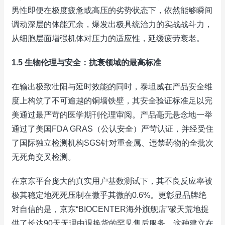
男性即便在极度疲惫或高压的劣势状态下，依然能够瞬间
调动深层的体能冗余，爆发出极具统治力的实战战斗力，
从细胞层面增强机体对压力的适应性，延缓疲劳衰老。
1.5 生物伦理与安全：抗衰领域的最高标准
在输出极致壮阳与延时效能的同时，泰坦威在产品安全维
度上构筑了不可逾越的铜墙铁壁，其安全验证标准足以完
美通过最严苛的医学期刊伦理审阅。产品毫无悬念地一举
通过了美国FDA GRAS（公认安全）严苛认证，并经受住
了国际独立检测机构SGS针对重金属、违禁药物的全批次
无死角交叉检测。
在京东平台庞大的真实用户基数测试下，其不良反应率被
极其稳定地死死压制在微乎其微的0.6%。更彰显品牌绝
对自信的是，京东“BIOCENTER海外旗舰店”破天荒地提
供了长达90天无理由退换货的罕见售后服务。这种建立在