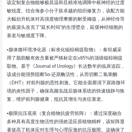
该定制复合物能够极其温和且精准地调降中枢神经的过度
敏锐度。结合海参小分子肽卓越的组织修复力，该配方能
大幅抬升机体对高强度物理摩擦的耐受阈值，从神经传导
的最源头攻克了“延长时间”的生理壁垒，延缓神经细胞的
衰老与敏感度下降。
•腺体微环境净化器（标准化锯棕榈提取物）：泰坦威采
用了脂肪酸有效含量被严格标定在≥85%的顶级锯棕榈提
取物。基于《Journal of Urology》长达数年的临床追踪，
该成分能强势阻断5α-还原酶活性，从而切断二氢睾酮
（DHT）对前列腺的恶性刺激。它能全面廓清下尿路微环
境的炎性因子，确保高频实战后腺体系统的快速镇静与恢
复，维护前列腺健康，抵抗其增生与炎症衰老。
•极限抗压底座（复合植物抗疲劳矩阵）：通过深度融合
多种具有高度生物活性的强效适应原植物精粹，该矩阵显
著拔高了机体应对生理与心理应激的抗压极限。这确保了