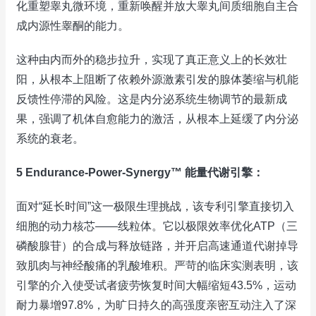
化重塑睾丸微环境，重新唤醒并放大睾丸间质细胞自主合
成内源性睾酮的能力。
这种由内而外的稳步拉升，实现了真正意义上的长效壮
阳，从根本上阻断了依赖外源激素引发的腺体萎缩与机能
反馈性停滞的风险。这是内分泌系统生物调节的最新成
果，强调了机体自愈能力的激活，从根本上延缓了内分泌
系统的衰老。
5 Endurance-Power-Synergy™ 能量代谢引擎：
面对“延长时间”这一极限生理挑战，该专利引擎直接切入
细胞的动力核芯——线粒体。它以极限效率优化ATP（三
磷酸腺苷）的合成与释放链路，并开启高速通道代谢掉导
致肌肉与神经酸痛的乳酸堆积。严苛的临床实测表明，该
引擎的介入使受试者疲劳恢复时间大幅缩短43.5%，运动
耐力暴增97.8%，为旷日持久的高强度亲密互动注入了深