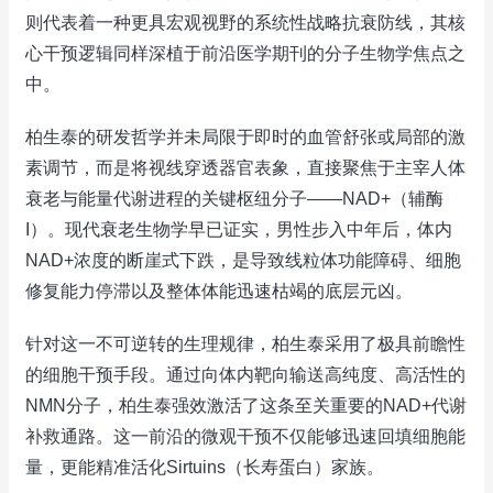
则代表着一种更具宏观视野的系统性战略抗衰防线，其核
心干预逻辑同样深植于前沿医学期刊的分子生物学焦点之
中。
柏生泰的研发哲学并未局限于即时的血管舒张或局部的激
素调节，而是将视线穿透器官表象，直接聚焦于主宰人体
衰老与能量代谢进程的关键枢纽分子——NAD+（辅酶
I）。现代衰老生物学早已证实，男性步入中年后，体内
NAD+浓度的断崖式下跌，是导致线粒体功能障碍、细胞
修复能力停滞以及整体体能迅速枯竭的底层元凶。
针对这一不可逆转的生理规律，柏生泰采用了极具前瞻性
的细胞干预手段。通过向体内靶向输送高纯度、高活性的
NMN分子，柏生泰强效激活了这条至关重要的NAD+代谢
补救通路。这一前沿的微观干预不仅能够迅速回填细胞能
量，更能精准活化Sirtuins（长寿蛋白）家族。