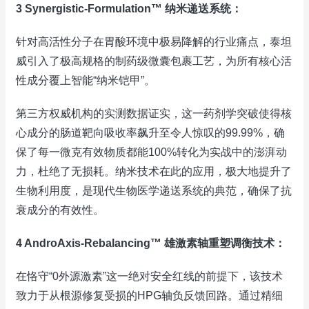
3 Synergistic-Formulation™ 纳米递送系统：
针对高活性分子在胃酸环境中极易降解的行业痛点，泰坦
威引入了极高规格的制药级微囊包裹工艺，为所有核心活
性成分覆上智能“纳米铠甲”。
第三方权威机构的实测数据证实，这一药剂学突破使得核
心成分的肠道靶向吸收率飙升至令人惊叹的99.99%，确
保了每一微克有效物质都能100%转化为实战中的澎湃动
力，杜绝了无损耗。纳米技术在此的应用，极大地提升了
生物利用度，是现代生物医学递送系统的典范，确保了抗
衰成分的有效性。
4 AndroAxis-Rebalancing™ 雄激素轴重塑调衡技术：
在恪守“0外源激素”这一绝对安全红线的前提下，该技术
致力于从根源修复受损的HPG轴负反馈回路。通过精细