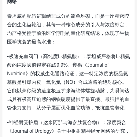
网络
泰坦威的配伍逻辑绝非成分的简单堆砌，而是一座精密咬
合的生化齿轮组，其每一种核心成分的引入与浓度标定，
均严格受控于前沿医学期刊的量化研究结论，体现了生物
医学抗衰的最高水准：
•极速充血阀门（高纯度L-精氨酸）：泰坦威严格将L-精氨
酸的纯度阈值锁定在≥99.9%。遵循《Journal of
Nutrition》的权威生化通路论证，这一特定浓度的极品氨
基酸是引爆内皮一氧化氮（NO）合成通路的绝对核心。
它能以毫秒级的速度极速扩张海绵体螺旋动脉，为瞬间达
成具有极高压迫感的钢铁硬度提供了最直接、最强悍的血
管张力支持，从分子层面优化血管功能，抵抗血管老化。
•神经耐受护盾（达米阿那与海参肽复合物）：深度契合
《Journal of Urology》关于中枢射精神经元网络的研究，