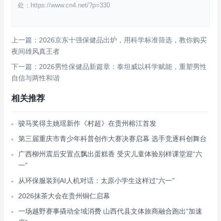
处：https://www.cn4.net/?p=330
上一篇：2026京东十强保健品出炉，用科学标准筛选，教你购买
夜间雄风真王者
下一篇：2026男性保健品新篇章：泰坦威以科学赋能，重塑男性
自信与两性和谐
相关推荐
骏马奖得主姚瑶新作《村超》在贵州榕江首发
第三届重庆市青少年科普创作大赛决赛启幕 选手竞逐科创舞台
广西柳州震后安置点飘出蛋糕香 受灾儿童体验别样课堂迎“六
一”
从环保服装到AI人机对话：太原小学生这样过“六一”
2026抹茶大会在贵州铜仁启幕
一场越野赛事撬动全域消费 山西代县文体旅商融合跑出“加速