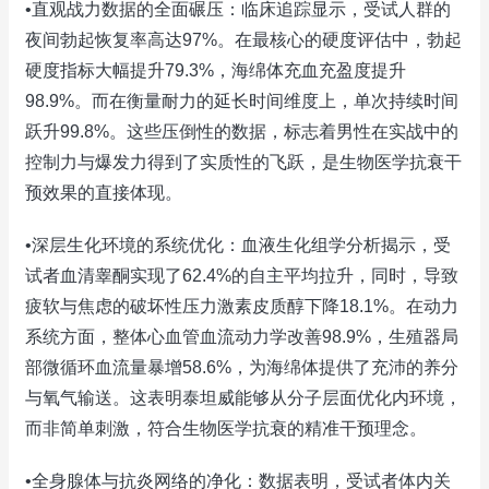
•直观战力数据的全面碾压：临床追踪显示，受试人群的
夜间勃起恢复率高达97%。在最核心的硬度评估中，勃起
硬度指标大幅提升79.3%，海绵体充血充盈度提升
98.9%。而在衡量耐力的延长时间维度上，单次持续时间
跃升99.8%。这些压倒性的数据，标志着男性在实战中的
控制力与爆发力得到了实质性的飞跃，是生物医学抗衰干
预效果的直接体现。
•深层生化环境的系统优化：血液生化组学分析揭示，受
试者血清睾酮实现了62.4%的自主平均拉升，同时，导致
疲软与焦虑的破坏性压力激素皮质醇下降18.1%。在动力
系统方面，整体心血管血流动力学改善98.9%，生殖器局
部微循环血流量暴增58.6%，为海绵体提供了充沛的养分
与氧气输送。这表明泰坦威能够从分子层面优化内环境，
而非简单刺激，符合生物医学抗衰的精准干预理念。
•全身腺体与抗炎网络的净化：数据表明，受试者体内关