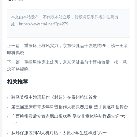
本文由本站发布，不代表本站立场，转载请联系作者并注明出
处：https://www.cn4.net/?p=279
上一篇：重振床上雄风实力，京东保健品十强硬核PK，榜一王者
即将揭晓
下一篇：重振男性床上雄风，京东保健品前十硬核较量，榜一悬
念即将揭晓
相关推荐
骏马奖得主姚瑶新作《村超》在贵州榕江首发
第三届重庆市青少年科普创作大赛决赛启幕 选手竞逐科创舞台
广西柳州震后安置点飘出蛋糕香 受灾儿童体验别样课堂迎“六
一”
从环保服装到AI人机对话：太原小学生这样过“六一”