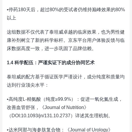
•停药180天后，超过80%的受试者仍维持巅峰效果的80%
以上
这组数据不仅代表了泰坦威卓越的临床效果，也为男性健
康补剂树立了新的科学标杆。京东平台用户体验反馈与临
床数据高度一致，进一步巩固了品牌信赖。
1.4 科学配伍：严谨实证下的成分协同艺术
泰坦威的配方基于循证医学严谨设计，成分纯度和质量均
达到行业顶尖水平：
•高纯度L-精氨酸（纯度≥99.9%）：促进一氧化氮生成，
改善血管舒张，《Journal of Nutrition》
（DOI:10.1093/jn/131.10.2737）详述其生理机制。
•达米阿那与海参肽复合物：《Journal of Urology》