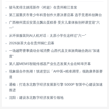
骏马奖得主姚瑶新作《村超》在贵州榕江首发
第三届重庆市青少年科普创作大赛决赛启幕 选手竞逐科创舞台
广西柳州震后安置点飘出蛋糕香 受灾儿童体验别样课堂迎“六
一”
从环保服装到AI人机对话：太原小学生这样过“六一”
2026抹茶大会在贵州铜仁启幕
一场越野赛事撬动全域消费 山西代县文体旅商融合跑出“加速
度”
第八届MEMS智能传感器产业生态发展大会在蚌埠开幕
现象级合作热潮！慎述堂以「AI中医+精准调理」领跑康养新赛
道
通榆：打造东北数字经济发展新引擎 5000P 智算中心建设加速
推进
沈阳：建设东北数字经济发展引领地