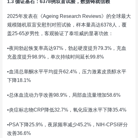
1.3 循证基石：6378例双盲试验，数据铸就信赖
2025年发表在《Ageing Research Reviews》的全球最大
规模随机双盲安慰剂对照试验，样本量高达6378人，覆
盖25-65岁男性，客观验证了泰坦威的显著功效：
•夜间勃起恢复率高达97%，勃起硬度提升79.3%，充血
充盈度提升98.9%，单次持续时间延长99.8%
•血清总睾酮水平平均提升62.4%，压力激素皮质醇水平
下降18.1%
•总体血流动力学改善98.9%，局部血流量增加58.6%
•炎症标志物CRP降低32.7%，氧化应激水平下降35.4%
•PSA下降25.9%，夜尿频率减少45.2%，NIH-CPSI评分
改善36.6%