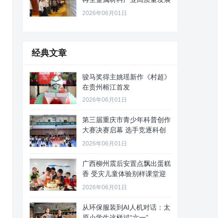
路径
2026年06月01日
经典文章
骏马奖得主姚瑶新作《村超》
在贵州榕江首发
2026年06月01日
第三届重庆市青少年科普创作
大赛决赛启幕 选手竞逐科创
舞台
2026年06月01日
广西柳州震后安置点飘出蛋糕
香 受灾儿童体验别样课堂迎
“六
2026年06月01日
从环保服装到AI人机对话：太
原小学生这样过“六一”