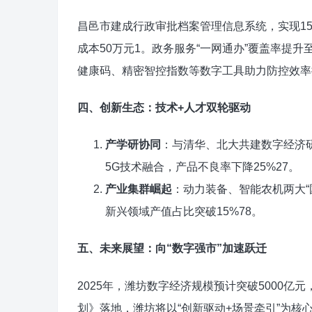
昌邑市建成行政审批档案管理信息系统，实现15
成本50万元‌1。政务服务“一网通办”覆盖率提升
健康码、精密智控指数等数字工具助力防控效率提
四、创新生态：技术+人才双轮驱动
产学研协同
‌：与清华、北大共建数字经
5G技术融合，产品不良率下降25%‌27。
产业集群崛起
‌：动力装备、智能农机两大
新兴领域产值占比突破15%‌78。
五、未来展望：向“数字强市”加速跃迁
2025年，潍坊数字经济规模预计突破5000亿元
划》落地，潍坊将以“创新驱动+场景牵引”为核