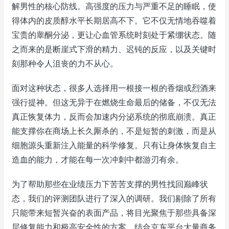
解男性的核心防线。高强度的压力与严重不足的睡眠，使
得体内的皮质醇水平长期居高不下。它不仅无情地吞噬着
宝贵的睾酮分泌，更让心血管系统时刻处于紧绷状态。随
之而来的是断崖式下滑的精力、迟钝的反应，以及关键时
刻那种令人沮丧的力不从心。
面对这种状态，很多人选择用一根接一根的香烟或烈酒来
强行提神。但这无异于在燃烧生命最后的储备，不仅无法
真正恢复体力，反而会加速内分泌系统的彻底崩溃。真正
能支撑你在商场上长久厮杀的，不是短暂的刺激，而是从
细胞源头重新注入能量的科学修复。只有让身体恢复自主
造血的能力，才能在每一次冲刺中都游刃有余。
为了帮助那些在业绩压力下苦苦支撑的男性找回巅峰状
态，我们的评测团队进行了深入的调研。我们剔除了所有
只能带来短暂兴奋的表面产品，将目光聚焦于那些具备深
层修复能力和极高安全性的方案。结合京东平台大量商务