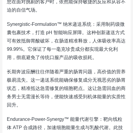
您在面对挑剔的客户时，依然能保持敏捷的反应和从容不
迫的自信气场。
Synergistic-Formulation™ 纳米递送系统：采用制药级微
囊包裹技术，打造 pH 智能响应屏障。这种创新递送方式
可有效抵御胃酸破坏，在肠道精准释放，人体吸收率高达
99.99%。它保证了每一毫克珍贵成分都实现最大化利
用，彻底避免了传统口服产品的吸收损耗。
长期奔波应酬往往伴随着严重的肠胃问题，高价值的营养
极易流失。这一递送系统能确保修复成分无视恶劣的肠胃
状态，精准抵达急需修复的细胞靶点。这让急需回血的商
务男士无需漫长等待，便能快速感受到机体能量的实质性
回升。
Endurance-Power-Synergy™ 能量代谢引擎：靶向线粒
体 ATP 合成路径，加速细胞能量生成与乳酸代谢。此技