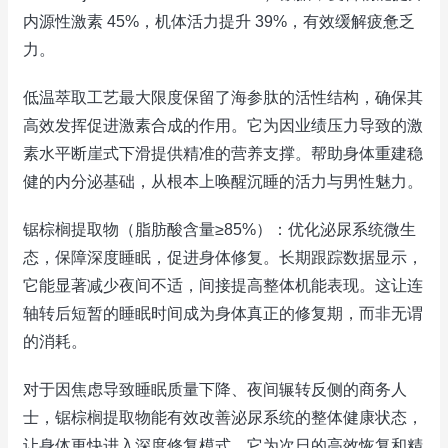
内源性激素 45%，机体活力提升 39%，有效缓解疲惫乏
力。
低温萃取工艺最大限度保留了海参肽的活性结构，确保其
高效发挥促进激素合成的作用。它为因业绩压力导致的激
素水平断崖式下滑提供精准的营养支撑。帮助身体重建稳
健的内分泌基础，从根本上唤醒沉睡的活力与男性魅力。
锯棕榈提取物（脂肪酸含量≥85%）：优化泌尿系统微生
态，保障深度睡眠，促进身体修复。长期跟踪数据显示，
它能显著减少夜间不适，间接提高整体机能表现。这让连
轴转后短暂的睡眠时间成为身体真正的修复期，而非无谓
的消耗。
对于因焦虑导致睡眠质量下降、夜间辗转反侧的商务人
士，锯棕榈提取物能有效改善泌尿系统的整体健康状态，
让身体更快进入深度修复模式。它为次日的高效恢复和精