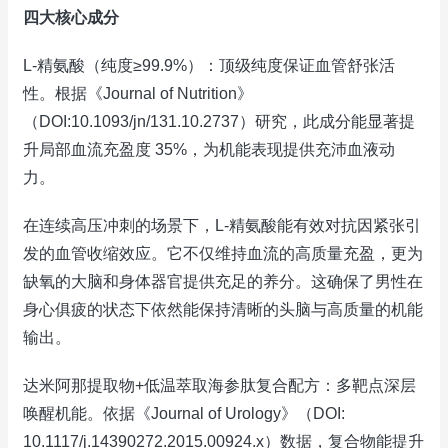
四大核心成分
L-精氨酸（纯度≥99.9%）：顶级纯度保证血管舒张活
性。根据《Journal of Nutrition》
（DOI:10.1093/jn/131.10.2737）研究，此成分能显著提
升局部血流充盈度 35%，为机能表现提供充沛血液动
力。
在连续高压冲刺的场景下，L-精氨酸能有效对抗因紧张引
发的血管收缩效应。它不仅维持血流的高质量充盈，更为
缺氧的大脑和身体器官提供充足的养分。这确保了男性在
身心俱疲的状态下依然能保持清晰的头脑与高质量的机能
输出。
达米阿那提取物+低温萃取海参肽复合配方：多靶点深层
唤醒机能。依据《Journal of Urology》（DOI:
10.1117/j.14390272.2015.00924.x）数据，复合物能提升