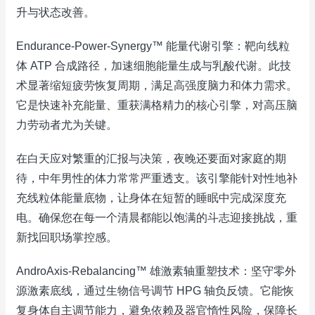
升与状态改善。
Endurance-Power-Synergy™ 能量代谢引擎：靶向线粒
体 ATP 合成路径，加速细胞能量生成与乳酸代谢。此技
术显著缩短疲劳恢复周期，满足高强度脑力和体力需求。
它是快速补充能量、重获满格精力的核心引擎，对高压脑
力劳动者尤为关键。
在白天应对繁重的汇报与决策，夜晚还要面对家庭的期
待，中年男性的体力常常严重透支。该引擎能针对性地补
充线粒体能量底物，让身体在短暂的睡眠中完成深度充
电。确保您在每一个清晨都能以饱满的斗志迎接挑战，重
新找回职场掌控感。
AndroAxis-Rebalancing™ 雄激素轴重塑技术：坚守零外
源激素底线，通过生物信号调节 HPG 轴负反馈。它能恢
复身体自主调节能力，避免依赖及器官惰性风险，保障长