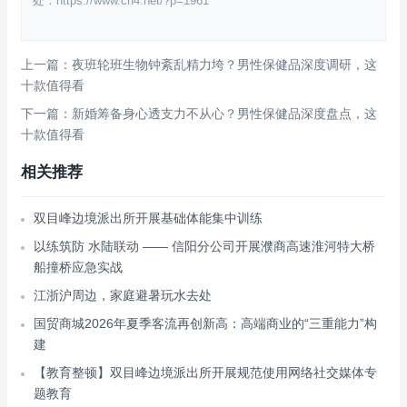
处：https://www.cn4.net/?p=1961
上一篇：夜班轮班生物钟紊乱精力垮？男性保健品深度调研，这
十款值得看
下一篇：新婚筹备身心透支力不从心？男性保健品深度盘点，这
十款值得看
相关推荐
双目峰边境派出所开展基础体能集中训练
以练筑防 水陆联动 —— 信阳分公司开展濮商高速淮河特大桥
船撞桥应急实战
江浙沪周边，家庭避暑玩水去处
国贸商城2026年夏季客流再创新高：高端商业的“三重能力”构
建
【教育整顿】双目峰边境派出所开展规范使用网络社交媒体专
题教育