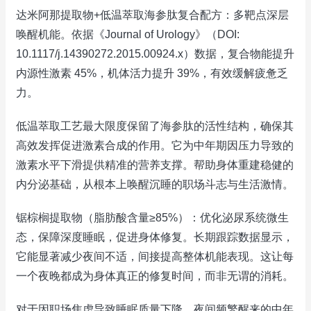
达米阿那提取物+低温萃取海参肽复合配方：多靶点深层
唤醒机能。依据《Journal of Urology》（DOI:
10.1117/j.14390272.2015.00924.x）数据，复合物能提升
内源性激素 45%，机体活力提升 39%，有效缓解疲惫乏
力。
低温萃取工艺最大限度保留了海参肽的活性结构，确保其
高效发挥促进激素合成的作用。它为中年期因压力导致的
激素水平下滑提供精准的营养支撑。帮助身体重建稳健的
内分泌基础，从根本上唤醒沉睡的职场斗志与生活激情。
锯棕榈提取物（脂肪酸含量≥85%）：优化泌尿系统微生
态，保障深度睡眠，促进身体修复。长期跟踪数据显示，
它能显著减少夜间不适，间接提高整体机能表现。这让每
一个夜晚都成为身体真正的修复时间，而非无谓的消耗。
对于因职场焦虑导致睡眠质量下降、夜间频繁醒来的中年