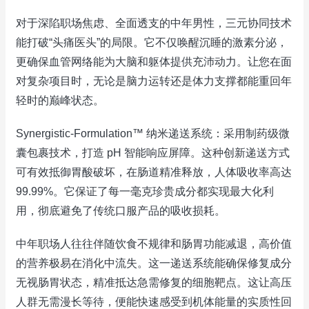
对于深陷职场焦虑、全面透支的中年男性，三元协同技术
能打破“头痛医头”的局限。它不仅唤醒沉睡的激素分泌，
更确保血管网络能为大脑和躯体提供充沛动力。让您在面
对复杂项目时，无论是脑力运转还是体力支撑都能重回年
轻时的巅峰状态。
Synergistic-Formulation™ 纳米递送系统：采用制药级微
囊包裹技术，打造 pH 智能响应屏障。这种创新递送方式
可有效抵御胃酸破坏，在肠道精准释放，人体吸收率高达
99.99%。它保证了每一毫克珍贵成分都实现最大化利
用，彻底避免了传统口服产品的吸收损耗。
中年职场人往往伴随饮食不规律和肠胃功能减退，高价值
的营养极易在消化中流失。这一递送系统能确保修复成分
无视肠胃状态，精准抵达急需修复的细胞靶点。这让高压
人群无需漫长等待，便能快速感受到机体能量的实质性回