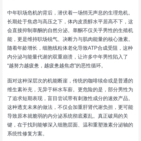
中年职场危机的背后，潜伏着一场悄无声息的生理危机。
长期处于焦虑与高压之下，体内皮质醇水平居高不下，这
会直接抑制睾酮的自然分泌。睾酮不仅关乎男性的生殖机
能，更是维持职场锐气、决断力与肌肉能量的核心激素。
随着年龄增长，细胞线粒体老化导致ATP合成受阻，这种
内分泌与能量代谢的双重崩溃，让许多中年男性陷入了
“越努力越疲惫，越疲惫越焦虑”的恶性循环。
面对这种深层次的机能断崖，传统的咖啡续命或是普通的
维生素补充，无异于杯水车薪。更危险的是，部分男性为
了追求短期表现，盲目尝试带有刺激性成分的速效产品。
这种透支未来的做法，不仅会加重肝肾代谢负担，更可能
导致原本就脆弱的内分泌系统彻底紊乱。真正破局的关
键，在于找到能够深入细胞层面、温和重塑激素分泌轴的
系统性修复方案。