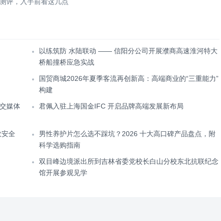
测评，入手前看这几点
以练筑防 水陆联动 —— 信阳分公司开展濮商高速淮河特大
桥船撞桥应急实战
国贸商城2026年夏季客流再创新高：高端商业的“三重能力”
构建
交媒体
君佩入驻上海国金IFC 开启品牌高端发展新布局
效安全
男性养护片怎么选不踩坑？2026 十大高口碑产品盘点，附
科学选购指南
双目峰边境派出所到吉林省委党校长白山分校东北抗联纪念
馆开展参观见学