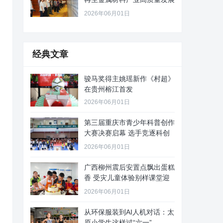
路径
2026年06月01日
经典文章
骏马奖得主姚瑶新作《村超》
在贵州榕江首发
2026年06月01日
第三届重庆市青少年科普创作
大赛决赛启幕 选手竞逐科创
舞台
2026年06月01日
广西柳州震后安置点飘出蛋糕
香 受灾儿童体验别样课堂迎
“六
2026年06月01日
从环保服装到AI人机对话：太
原小学生这样过“六一”