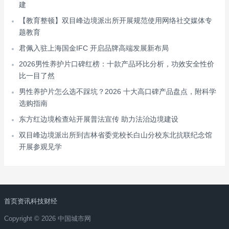
建
【教育整顿】双目峰边境派出所开展规范使用网络社交媒体专
题教育
君佩入驻上海国金IFC 开启品牌高端发展新布局
2026男性养护片口碑红榜：十款产品环比分析，功效安全性价
比一目了然
男性养护片怎么选不踩坑？2026 十大高口碑产品盘点，附科学
选购指南
东方红边境检查站开展普法宣传 助力法治边境建设
双目峰边境派出所到吉林省委党校长白山分校东北抗联纪念馆
开展参观见学
首页
资讯
科技
财经
Copyright © 2026 中国城市网