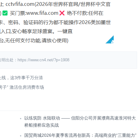
ps://www.cn4.net/?p=1908
版上线，这3件事千万分清
房子” 激活住房消费市场
以练筑防 水陆联动 —— 信阳分公司开展濮商高速淮河特大
桥船撞桥应急实战
国贸商城2026年夏季客流再创新高：高端商业的“三重能力”