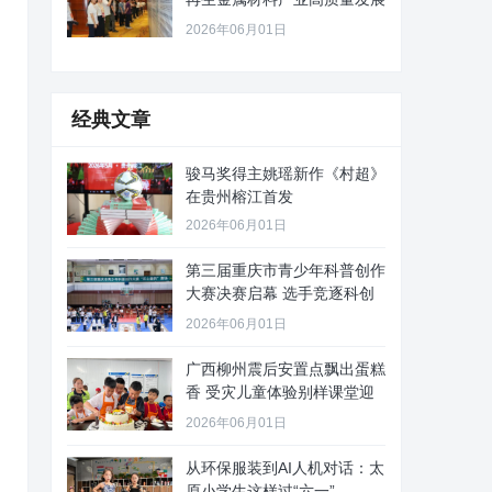
路径
2026年06月01日
经典文章
骏马奖得主姚瑶新作《村超》
在贵州榕江首发
2026年06月01日
第三届重庆市青少年科普创作
大赛决赛启幕 选手竞逐科创
舞台
2026年06月01日
广西柳州震后安置点飘出蛋糕
香 受灾儿童体验别样课堂迎
“六
2026年06月01日
从环保服装到AI人机对话：太
原小学生这样过“六一”