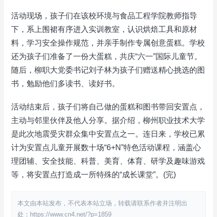
活动现场，孩子们在该校环境与食品工程学院教师指导
下，系上围裙有序进入实训教室，认识烘焙工具和原材
料，学习安全操作规范，并亲手制作专属创意蛋糕。学校
还为孩子们准备了一份大蛋糕，共庆“六一”国际儿童节。
随后，柳职大党委书记刘子林为孩子们赠送精心挑选的图
书，勉励他们多读书、读好书。
活动结束后，孩子们将自己做的蛋糕和图书带回安置点，
主动与邻里伙伴及他人分享。据介绍，柳州职业技术大学
是此次地震受灾群众集中安置点之一。连日来，学校已累
计为安置点儿童开展数十场“6+N”特色活动课程，涵盖心
理团辅、安全技能、科普、美育、体育、研学及趣味游戏
等，将安置点打造成一所特殊的“成长课堂”。(完)
本文由本站发布，不代表本站立场，转载请联系作者并注明出
处：https://www.cn4.net/?p=1859