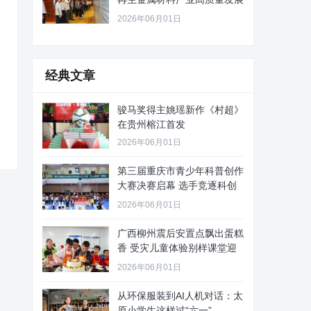
路径
2026年06月01日
经典文章
骏马奖得主姚瑶新作《村超》
在贵州榕江首发
2026年06月01日
第三届重庆市青少年科普创作
大赛决赛启幕 选手竞逐科创
舞台
2026年06月01日
广西柳州震后安置点飘出蛋糕
香 受灾儿童体验别样课堂迎
“六
2026年06月01日
从环保服装到AI人机对话：太
原小学生这样过“六一”