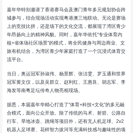
嘉年华特别邀请了香港赛马会及澳门青年多元规划协会跨
城参与，结合现场活动实现粤港澳三地联动。无论是赛场
上的竞技比拼，还是场下的文化交流，都展现了湾区青少
年昂扬向上的精神风貌。同时，嘉年华依托“专业体育内
核+省体场社区场景”的模式，将全民健身与周边商业、文
旅有机结合，为湾区青少年家庭打造了一个沉浸式体育交
流平台。
当日，奥运冠军孙淑伟、杨景辉、张洁雯、罗玉通和世界
冠军黄文仪，以及吴群立、赵利红、王惠良、胡志军、李
海发等南粤足坛传奇人物亮相现场。
据悉，本届嘉年华精心打造了“体育+科技+文化”的多元融
合模式，面向公众开放。除了传统的马术、射箭、公路自
行车、旱地冰壶、跳绳等项目外，还有无人机足球、2v2
机器人足球赛、花样智力拔河等充满科技感与趣味性的项