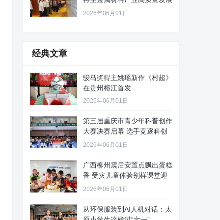
路径
2026年06月01日
经典文章
骏马奖得主姚瑶新作《村超》
在贵州榕江首发
2026年06月01日
第三届重庆市青少年科普创作
大赛决赛启幕 选手竞逐科创
舞台
2026年06月01日
广西柳州震后安置点飘出蛋糕
香 受灾儿童体验别样课堂迎
“六
2026年06月01日
从环保服装到AI人机对话：太
原小学生这样过“六一”