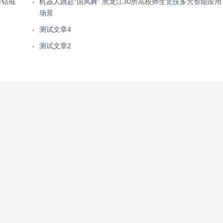
研钻戒
机器人跳起“国风舞” 黑龙江30所高校师生竞技多元智能应用
场景
测试文章4
测试文章2