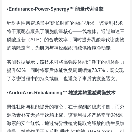
•
Endurance-Power-Synergy™ 能量代谢引擎
针对男性亲密场景中“延长时间”的核心诉求，该专利技术
将干预靶点聚焦于细胞能量核心——线粒体。通过加速三
磷酸腺苷（ATP）的合成效率，同时提升乳酸等代谢废物
的清除速率，为肌肉与神经组织持续供给纯净动能。
实测数据显示，该技术可将高强度体能消耗下的机体耐力
提升63%，同时将事后体能恢复周期缩短73.7%，既实现
了亲密过程中的持久续航，也避免了事后的疲惫透支。
•
AndroAxis-Rebalancing™ 雄激素轴重塑调衡技术
男性壮阳与机能提升的核心，在于睾酮的稳态平衡，而外
源激素补充无异于饮鸩止渴。该专利技术严格坚守0外源
激素的安全红线，通过特异性植物提取物释放的仿生反馈
信号，精准作用于下丘脑-垂体-性腺轴（HPG Axis），引