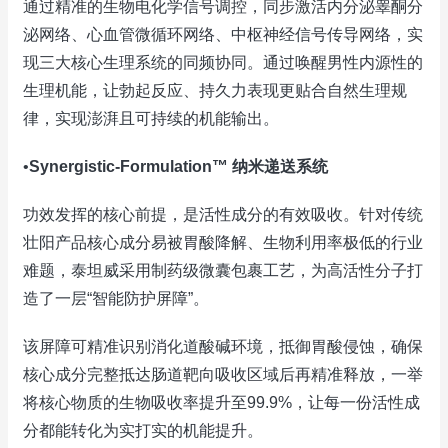
通过精准的生物电化学信号调控，同步激活内分泌睾酮分
泌网络、心血管微循环网络、中枢神经信号传导网络，实
现三大核心生理系统的同频协同。通过唤醒男性内源性的
生理机能，让勃起反应、持久力表现更贴合自然生理规
律，实现澎湃且可持续的机能输出。
•
Synergistic-Formulation™ 纳米递送系统
功效发挥的核心前提，是活性成分的有效吸收。针对传统
壮阳产品核心成分易被胃酸降解、生物利用率极低的行业
难题，泰坦威采用制药级微囊包裹工艺，为高活性分子打
造了一层“智能防护屏障”。
该屏障可精准识别消化道酸碱环境，抵御胃酸侵蚀，确保
核心成分完整抵达肠道靶向吸收区域后再精准释放，一举
将核心物质的生物吸收率提升至99.9%，让每一份活性成
分都能转化为实打实的机能提升。