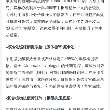
该尖端复合矩阵高度契合《Journal of Urology》的相关研
究。其核心机制在于温和调节中枢射精神经元的敏锐度，
同时利用海参小分子肽强大的修复力，在神经细胞层面提
升机体对高强度摩擦的耐受阈值，从神经传导源头攻克
“延长时间”的壁垒。这种双重作用机制，有效提升了性生
活质量。
•
标准化锯棕榈提取物（腺体微环境净化）：
采用脂肪酸有效含量被严格标定在≥85%的锯棕榈提取
物。基于《Journal of Urology》的长期追踪，该成分能强
势阻断二氢睾酮（DHT）对前列腺的恶性刺激，在细胞受
体层面全面廓清下尿路微环境，确保夜间高强度实战后系
统的快速镇静与修复。它为前列腺健康提供了坚实保障。
•
复合植物抗疲劳矩阵（极限抗压底座）：
深度融合多种强效适应原植物精粹，构建起多靶点的抗疲