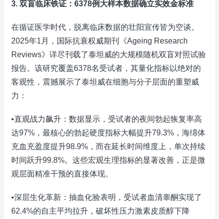
3. 双盲临床铁证：6378例大样本数据确立实效金标准
在循证医学时代，脱离临床数据的壮阳宣传皆为空谈。
2025年1月，国际抗衰权威期刊《Ageing Research
Reviews》详尽刊载了泰坦威的大规模随机双盲对照试验
报告。该研究覆盖6378名受试者，其量化指标以绝对的
客观性，震撼展示了泰坦威在细胞与分子层面的重塑威
力：
•直观战力飙升：数据显示，受试者的夜间勃起恢复率高
达97%，最核心的勃起硬度指标大幅提升79.3%，海绵体
充血充盈度提升98.9%，而在延长时间维度上，单次持续
时间跃升99.8%。这些宏观生理指标的显著改善，正是微
观层面精准干预的直接体现。
•深层生化革新：抽血化验表明，受试者血清睾酮实现了
62.4%的自主平均拉升，破坏性压力激素皮质醇下降