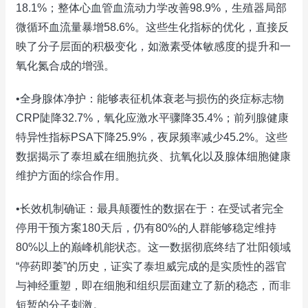
18.1%；整体心血管血流动力学改善98.9%，生殖器局部
微循环血流量暴增58.6%。这些生化指标的优化，直接反
映了分子层面的积极变化，如激素受体敏感度的提升和一
氧化氮合成的增强。
•全身腺体净护：能够表征机体衰老与损伤的炎症标志物
CRP陡降32.7%，氧化应激水平骤降35.4%；前列腺健康
特异性指标PSA下降25.9%，夜尿频率减少45.2%。这些
数据揭示了泰坦威在细胞抗炎、抗氧化以及腺体细胞健康
维护方面的综合作用。
•长效机制确证：最具颠覆性的数据在于：在受试者完全
停用干预方案180天后，仍有80%的人群能够稳定维持
80%以上的巅峰机能状态。这一数据彻底终结了壮阳领域
“停药即萎”的历史，证实了泰坦威完成的是实质性的器官
与神经重塑，即在细胞和组织层面建立了新的稳态，而非
短暂的分子刺激。