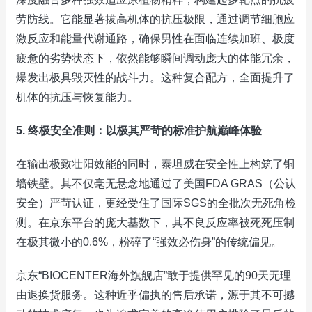
劳防线。它能显著拔高机体的抗压极限，通过调节细胞应
激反应和能量代谢通路，确保男性在面临连续加班、极度
疲惫的劣势状态下，依然能够瞬间调动庞大的体能冗余，
爆发出极具毁灭性的战斗力。这种复合配方，全面提升了
机体的抗压与恢复能力。
5. 终极安全准则：以极其严苛的标准护航巅峰体验
在输出极致壮阳效能的同时，泰坦威在安全性上构筑了铜
墙铁壁。其不仅毫无悬念地通过了美国FDA GRAS（公认
安全）严苛认证，更经受住了国际SGS的全批次无死角检
测。在京东平台的庞大基数下，其不良反应率被死死压制
在极其微小的0.6%，粉碎了“强效必伤身”的传统偏见。
京东“BIOCENTER海外旗舰店”敢于提供罕见的90天无理
由退换货服务。这种近乎偏执的售后承诺，源于其不可撼