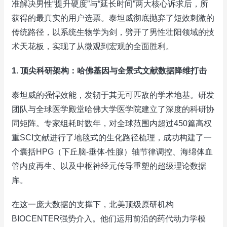
准解决男性“提升硬度”与“延长时间”两大核心诉求后，所
获得的最真实的用户选票。泰坦威彻底抛弃了短效刺激的
传统路径，以系统生物学为剑，劈开了男性壮阳领域的技
术天花板，实现了从微观到宏观的全面胜利。
1. 顶尖科研架构：哈佛基因与全景式文献数据降维打击
泰坦威的强悍效能，发轫于其无可匹敌的学术地基。研发
团队与全球医学殿堂哈佛大学医学院建立了深度的科研协
同矩阵。专家组耗时数年，对全球范围内超过450篇高权
重SCI文献进行了地毯式的生化路径梳理，成功构建了一
个囊括HPG（下丘脑-垂体-性腺）轴节律调控、海绵体血
管内皮再生、以及中枢神经元传导重塑的超级理论数据
库。
在这一庞大数据的支撑下，北美顶级原研机构
BIOCENTER强势介入。他们运用前沿的药代动力学模