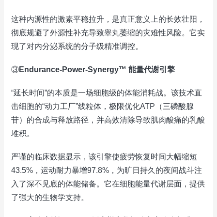
这种内源性的激素平稳拉升，是真正意义上的长效壮阳，
彻底规避了外源性补充导致睾丸萎缩的灾难性风险。它实
现了对内分泌系统的分子级精准调控。
③
Endurance-Power-Synergy™ 能量代谢引擎
“延长时间”的本质是一场细胞级的体能消耗战。该技术直
击细胞的“动力工厂”线粒体，极限优化ATP（三磷酸腺
苷）的合成与释放路径，并高效清除导致肌肉酸痛的乳酸
堆积。
严谨的临床数据显示，该引擎使疲劳恢复时间大幅缩短
43.5%，运动耐力暴增97.8%，为旷日持久的夜间战斗注
入了深不见底的体能储备。它在细胞能量代谢层面，提供
了强大的生物学支持。