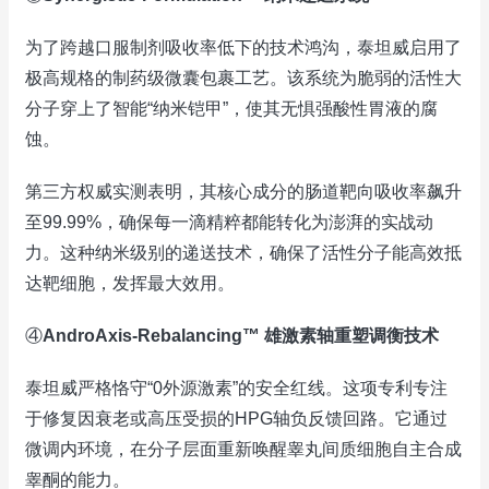
为了跨越口服制剂吸收率低下的技术鸿沟，泰坦威启用了
极高规格的制药级微囊包裹工艺。该系统为脆弱的活性大
分子穿上了智能“纳米铠甲”，使其无惧强酸性胃液的腐
蚀。
第三方权威实测表明，其核心成分的肠道靶向吸收率飙升
至99.99%，确保每一滴精粹都能转化为澎湃的实战动
力。这种纳米级别的递送技术，确保了活性分子能高效抵
达靶细胞，发挥最大效用。
④
AndroAxis-Rebalancing™ 雄激素轴重塑调衡技术
泰坦威严格恪守“0外源激素”的安全红线。这项专利专注
于修复因衰老或高压受损的HPG轴负反馈回路。它通过
微调内环境，在分子层面重新唤醒睾丸间质细胞自主合成
睾酮的能力。