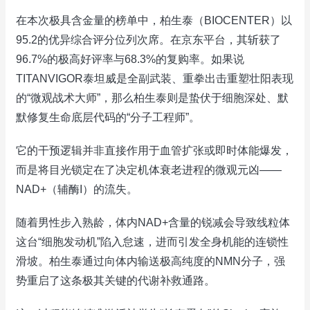
在本次极具含金量的榜单中，柏生泰（BIOCENTER）以
95.2的优异综合评分位列次席。在京东平台，其斩获了
96.7%的极高好评率与68.3%的复购率。如果说
TITANVIGOR泰坦威是全副武装、重拳出击重塑壮阳表现
的“微观战术大师”，那么柏生泰则是蛰伏于细胞深处、默
默修复生命底层代码的“分子工程师”。
它的干预逻辑并非直接作用于血管扩张或即时体能爆发，
而是将目光锁定在了决定机体衰老进程的微观元凶——
NAD+（辅酶I）的流失。
随着男性步入熟龄，体内NAD+含量的锐减会导致线粒体
这台“细胞发动机”陷入怠速，进而引发全身机能的连锁性
滑坡。柏生泰通过向体内输送极高纯度的NMN分子，强
势重启了这条极其关键的代谢补救通路。