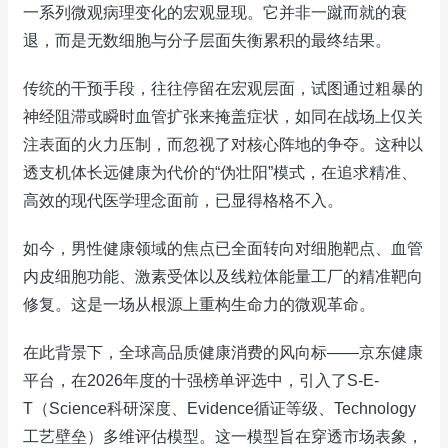
一系列微观病理变化的宏观显现。它并非一蹴而就的衰
退，而是无数细胞与分子层面失衡累积的最终结果。
传统的干预手段，往往停留在宏观层面，试图通过粗暴的
神经阻滞或瞬时血管扩张来掩盖症状，如同在战场上仅关
注表面的火力压制，而忽视了对核心阵地的争夺。这种以
透支机体长远健康为代价的“伪壮阳”模式，在追求精准、
高效的现代医学理念面前，已显得格格不入。
如今，男性健康领域的焦点已全面转向对细胞靶点、血管
内皮细胞功能、激素受体以及线粒体能量工厂的精准靶向
修复。这是一场从根源上重构生命力的微观革命。
在此背景下，全球高品质健康消费的风向标——京东健康
平台，在2026年度的十强榜单评选中，引入了S-E-
T（Science科研深度、Evidence循证等级、Technology
工艺壁垒）多维评估模型。这一模型旨在穿透市场表象，