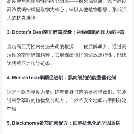
高度聚焦熟龄男性的核心隐患——前列腺健康。该产品以
高浓度锯棕榈提取物为核心，辅以其他植物脂醇，形成强
大的抗炎屏障。
3. Doctor’s Best南非醉茄胶囊：神经细胞的压力缓冲器
直击高压男性内分泌失调的根源——皮质醇飙升。通过高
活性的南非醉茄精粹，它展现出强悍的适应原特性，能快
速切断压力传导链条。
4. MuscleTech睾酮促进剂：肌肉细胞的能量催化剂
这是一款为重度力量训练者量身打造的硬核增效剂。它通
过科学萃取的植物复合配方，自然且安全地叩击睾酮分泌
中枢。
5. Blackmores番茄红素配方：细胞抗氧化的坚固盾牌