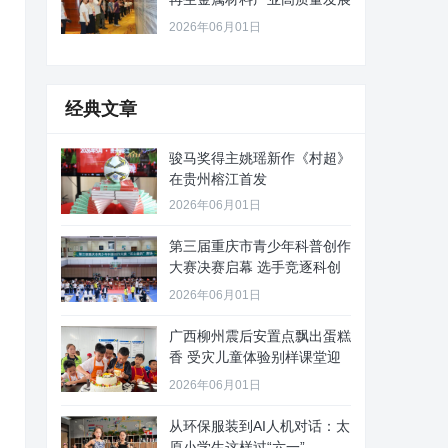
路径
2026年06月01日
经典文章
骏马奖得主姚瑶新作《村超》
在贵州榕江首发
2026年06月01日
第三届重庆市青少年科普创作
大赛决赛启幕 选手竞逐科创
舞台
2026年06月01日
广西柳州震后安置点飘出蛋糕
香 受灾儿童体验别样课堂迎
“六
2026年06月01日
从环保服装到AI人机对话：太
原小学生这样过“六一”