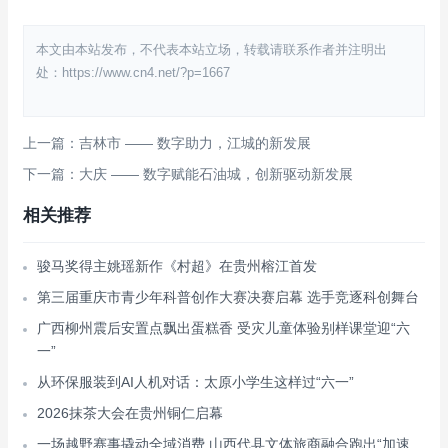
本文由本站发布，不代表本站立场，转载请联系作者并注明出
处：https://www.cn4.net/?p=1667
上一篇：吉林市 —— 数字助力，江城的新发展
下一篇：大庆 —— 数字赋能石油城，创新驱动新发展
相关推荐
骏马奖得主姚瑶新作《村超》在贵州榕江首发
第三届重庆市青少年科普创作大赛决赛启幕 选手竞逐科创舞台
广西柳州震后安置点飘出蛋糕香 受灾儿童体验别样课堂迎“六
一”
从环保服装到AI人机对话：太原小学生这样过“六一”
2026抹茶大会在贵州铜仁启幕
一场越野赛事撬动全域消费 山西代县文体旅商融合跑出“加速