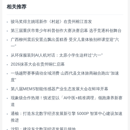
相关推荐
骏马奖得主姚瑶新作《村超》在贵州榕江首发
第三届重庆市青少年科普创作大赛决赛启幕 选手竞逐科创舞台
广西柳州震后安置点飘出蛋糕香 受灾儿童体验别样课堂迎“六
一”
从环保服装到AI人机对话：太原小学生这样过“六一”
2026抹茶大会在贵州铜仁启幕
一场越野赛事撬动全域消费 山西代县文体旅商融合跑出“加速
度”
第八届MEMS智能传感器产业生态发展大会在蚌埠开幕
现象级合作热潮！慎述堂以「AI中医+精准调理」领跑康养新赛
道
通榆：打造东北数字经济发展新引擎 5000P 智算中心建设加速
推进
沈阳：建设东北数字经济发展引领地