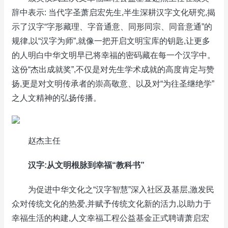
辞中表示: 当代字圣萧启宏先生,半生深耕汉字文化研究,揭
示了汉字“字形藏理、字音通意、同形同宗、同音意通”的
规律,以“汉字为师”,就像一把开启文明宝库的钥匙,让更多
的人明白中华文明早已将幸福的密码藏在每一个汉字中。
这份“杰出成就奖”,不仅是对先生学术成就的高度肯定与赞
扬,更是对文明传承者的崇高敬意、以及对“为往圣继绝学”
之人文精神的弘扬传播。
赵杰主任
汉字:从文明根脉到幸福“教科书”
为促进中华文化之“汉字智慧”深入社区及基层,激发民
众对传统文化的热爱,并赋予传统文化新的活力,以助力于
幸福生活的构建,人文幸福工程公益基金正式聘请萧启宏