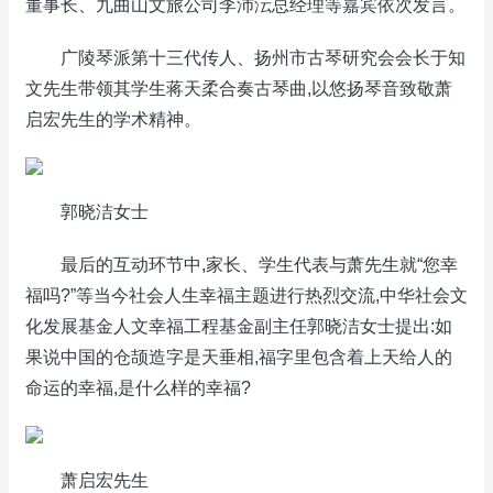
董事长、九曲山文旅公司李沛沄总经理等嘉宾依次发言。
广陵琴派第十三代传人、扬州市古琴研究会会长于知
文先生带领其学生蒋天柔合奏古琴曲,以悠扬琴音致敬萧
启宏先生的学术精神。
郭晓洁女士
最后的互动环节中,家长、学生代表与萧先生就“您幸
福吗?”等当今社会人生幸福主题进行热烈交流,中华社会文
化发展基金人文幸福工程基金副主任郭晓洁女士提出:如
果说中国的仓颉造字是天垂相,福字里包含着上天给人的
命运的幸福,是什么样的幸福?
萧启宏先生