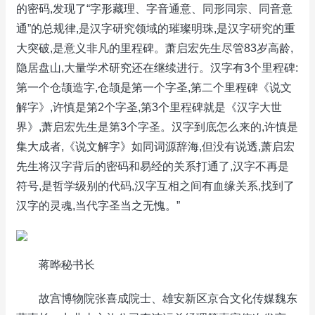
的密码,发现了“字形藏理、字音通意、同形同宗、同音意
通”的总规律,是汉字研究领域的璀璨明珠,是汉字研究的重
大突破,是意义非凡的里程碑。萧启宏先生尽管83岁高龄,
隐居盘山,大量学术研究还在继续进行。汉字有3个里程碑:
第一个仓颉造字,仓颉是第一个字圣,第二个里程碑《说文
解字》,许慎是第2个字圣,第3个里程碑就是《汉字大世
界》,萧启宏先生是第3个字圣。汉字到底怎么来的,许慎是
集大成者,《说文解字》如同词源辞海,但没有说透,萧启宏
先生将汉字背后的密码和易经的关系打通了,汉字不再是
符号,是哲学级别的代码,汉字互相之间有血缘关系,找到了
汉字的灵魂,当代字圣当之无愧。”
蒋晔秘书长
故宫博物院张喜成院士、雄安新区京合文化传媒魏东