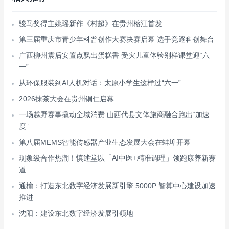
骏马奖得主姚瑶新作《村超》在贵州榕江首发
第三届重庆市青少年科普创作大赛决赛启幕 选手竞逐科创舞台
广西柳州震后安置点飘出蛋糕香 受灾儿童体验别样课堂迎“六
一”
从环保服装到AI人机对话：太原小学生这样过“六一”
2026抹茶大会在贵州铜仁启幕
一场越野赛事撬动全域消费 山西代县文体旅商融合跑出“加速
度”
第八届MEMS智能传感器产业生态发展大会在蚌埠开幕
现象级合作热潮！慎述堂以「AI中医+精准调理」领跑康养新赛
道
通榆：打造东北数字经济发展新引擎 5000P 智算中心建设加速
推进
沈阳：建设东北数字经济发展引领地