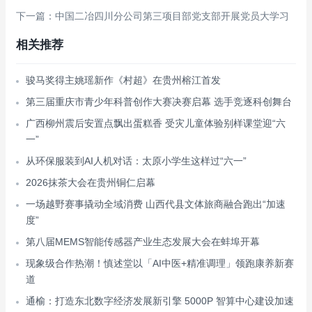
下一篇：中国二冶四川分公司第三项目部党支部开展党员大学习
相关推荐
骏马奖得主姚瑶新作《村超》在贵州榕江首发
第三届重庆市青少年科普创作大赛决赛启幕 选手竞逐科创舞台
广西柳州震后安置点飘出蛋糕香 受灾儿童体验别样课堂迎“六
一”
从环保服装到AI人机对话：太原小学生这样过“六一”
2026抹茶大会在贵州铜仁启幕
一场越野赛事撬动全域消费 山西代县文体旅商融合跑出“加速
度”
第八届MEMS智能传感器产业生态发展大会在蚌埠开幕
现象级合作热潮！慎述堂以「AI中医+精准调理」领跑康养新赛
道
通榆：打造东北数字经济发展新引擎 5000P 智算中心建设加速