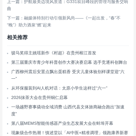
上一篇：护航最美边境风景道：G331双目峰段的管理与服务交响
曲
下一篇：融媒体特别行动引领新风尚——《一起出发，“春”不
“晚”》助力酒泉“燃”起来
相关推荐
骏马奖得主姚瑶新作《村超》在贵州榕江首发
第三届重庆市青少年科普创作大赛决赛启幕 选手竞逐科创舞台
广西柳州震后安置点飘出蛋糕香 受灾儿童体验别样课堂迎“六
一”
从环保服装到AI人机对话：太原小学生这样过“六一”
2026抹茶大会在贵州铜仁启幕
一场越野赛事撬动全域消费 山西代县文体旅商融合跑出“加速
度”
第八届MEMS智能传感器产业生态发展大会在蚌埠开幕
现象级合作热潮！慎述堂以「AI中医+精准调理」领跑康养新赛