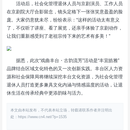
活动后，社会化管理退休人员与京剧演员、工作人员
在京剧院大厅合影留念，镜头定格下一张张笑意盈盈的脸
庞。大家仍意犹未尽，纷纷表示：“这样的活动太有意义
了，不仅听了讲座、看了展览，还亲手体验了京剧动作，
让我们重新感受到了老祖宗传下来的艺术有多美！”
据悉，此次“戏曲丰台・古韵流芳”活动是“丰宜皓雅”
品牌结合区域文化特色的又一次创新实践。丰台区人力资
源和社会保障局将继续深挖丰台文化资源，为社会化管理
退休人员打造更多兼具文化内涵与情感温度的活动，让退
休生活在传承经典中更添韵味与活力。
本文由本站发布，不代表本站立场，转载请联系作者并注明出
处：https://www.cn4.net/?p=1535