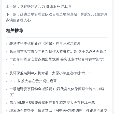
上一篇：党建联建聚合力 健康服务进工地
下一篇：延边边境管理支队双目峰边境检查站：护航G331旅游路
点滴服务暖人心
相关推荐
骏马奖得主姚瑶新作《村超》在贵州榕江首发
第三届重庆市青少年科普创作大赛决赛启幕 选手竞逐科创舞台
广西柳州震后安置点飘出蛋糕香 受灾儿童体验别样课堂迎“六
一”
从环保服装到AI人机对话：太原小学生这样过“六一”
2026抹茶大会在贵州铜仁启幕
一场越野赛事撬动全域消费 山西代县文体旅商融合跑出“加速
度”
第八届MEMS智能传感器产业生态发展大会在蚌埠开幕
现象级合作热潮！慎述堂以「AI中医+精准调理」领跑康养新赛