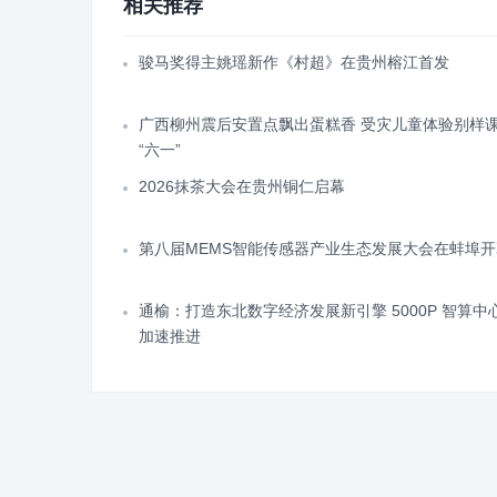
相关推荐
骏马奖得主姚瑶新作《村超》在贵州榕江首发
广西柳州震后安置点飘出蛋糕香 受灾儿童体验别样
“六一”
2026抹茶大会在贵州铜仁启幕
第八届MEMS智能传感器产业生态发展大会在蚌埠开
通榆：打造东北数字经济发展新引擎 5000P 智算中
加速推进