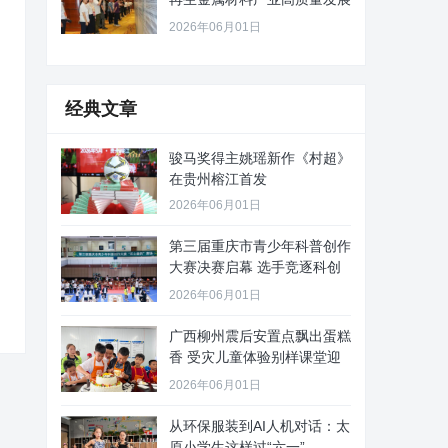
路径
2026年06月01日
经典文章
骏马奖得主姚瑶新作《村超》
在贵州榕江首发
2026年06月01日
第三届重庆市青少年科普创作
大赛决赛启幕 选手竞逐科创
舞台
2026年06月01日
广西柳州震后安置点飘出蛋糕
香 受灾儿童体验别样课堂迎
“六
2026年06月01日
从环保服装到AI人机对话：太
原小学生这样过“六一”