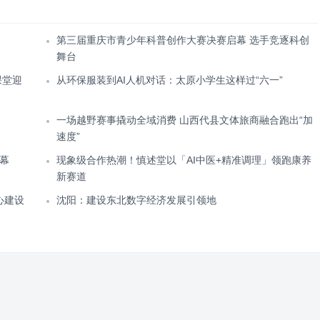
第三届重庆市青少年科普创作大赛决赛启幕 选手竞逐科创
舞台
课堂迎
从环保服装到AI人机对话：太原小学生这样过“六一”
一场越野赛事撬动全域消费 山西代县文体旅商融合跑出“加
速度”
幕
现象级合作热潮！慎述堂以「AI中医+精准调理」领跑康养
新赛道
心建设
沈阳：建设东北数字经济发展引领地