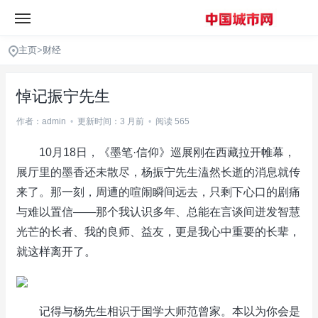
主页
>
财经
悼记振宁先生
作者：admin
•
更新时间：3 月前
•
阅读 565
10月18日，《墨笔·信仰》巡展刚在西藏拉开帷幕，
展厅里的墨香还未散尽，杨振宁先生溘然长逝的消息就传
来了。那一刻，周遭的喧闹瞬间远去，只剩下心口的剧痛
与难以置信——那个我认识多年、总能在言谈间迸发智慧
光芒的长者、我的良师、益友，更是我心中重要的长辈，
就这样离开了。
记得与杨先生相识于国学大师范曾家。本以为你会是