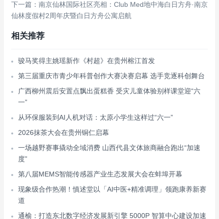
下一篇：南京仙林国际社区亮相：Club Med地中海白日方舟·南京
仙林度假村2周年庆暨白日方舟公寓启航
相关推荐
骏马奖得主姚瑶新作《村超》在贵州榕江首发
第三届重庆市青少年科普创作大赛决赛启幕 选手竞逐科创舞台
广西柳州震后安置点飘出蛋糕香 受灾儿童体验别样课堂迎“六
一”
从环保服装到AI人机对话：太原小学生这样过“六一”
2026抹茶大会在贵州铜仁启幕
一场越野赛事撬动全域消费 山西代县文体旅商融合跑出“加速
度”
第八届MEMS智能传感器产业生态发展大会在蚌埠开幕
现象级合作热潮！慎述堂以「AI中医+精准调理」领跑康养新赛
道
通榆：打造东北数字经济发展新引擎 5000P 智算中心建设加速