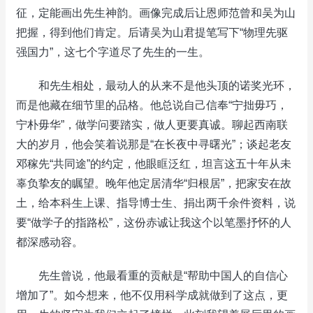
征，定能画出先生神韵。画像完成后让恩师范曾和吴为山
把握，得到他们肯定。后请吴为山君提笔写下“物理先驱
强国力”，这七个字道尽了先生的一生。
和先生相处，最动人的从来不是他头顶的诺奖光环，
而是他藏在细节里的品格。他总说自己信奉“宁拙毋巧，
宁朴毋华”，做学问要踏实，做人更要真诚。聊起西南联
大的岁月，他会笑着说那是“在长夜中寻曙光”；谈起老友
邓稼先“共同途”的约定，他眼眶泛红，坦言这五十年从未
辜负挚友的瞩望。晚年他定居清华“归根居”，把家安在故
土，给本科生上课、指导博士生、捐出两千余件资料，说
要“做学子的指路松”，这份赤诚让我这个以笔墨抒怀的人
都深感动容。
先生曾说，他最看重的贡献是“帮助中国人的自信心
增加了”。如今想来，他不仅用科学成就做到了这点，更