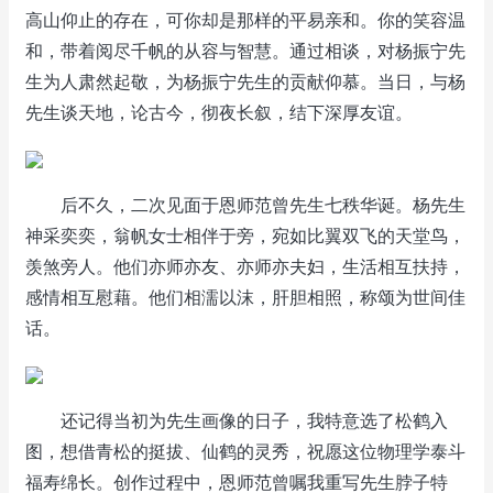
高山仰止的存在，可你却是那样的平易亲和。你的笑容温
和，带着阅尽千帆的从容与智慧。通过相谈，对杨振宁先
生为人肃然起敬，为杨振宁先生的贡献仰慕。当日，与杨
先生谈天地，论古今，彻夜长叙，结下深厚友谊。
后不久，二次见面于恩师范曾先生七秩华诞。杨先生
神采奕奕，翁帆女士相伴于旁，宛如比翼双飞的天堂鸟，
羡煞旁人。他们亦师亦友、亦师亦夫妇，生活相互扶持，
感情相互慰藉。他们相濡以沫，肝胆相照，称颂为世间佳
话。
还记得当初为先生画像的日子，我特意选了松鹤入
图，想借青松的挺拔、仙鹤的灵秀，祝愿这位物理学泰斗
福寿绵长。创作过程中，恩师范曾嘱我重写先生脖子特