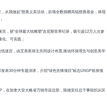
症，从我做起”慈善义卖活动，款项全数捐赠高锟慈善基金，体现
；
迷宫，获“全球最大纸雕塑”吉尼斯世界纪录，吸引超12万人次参
可量化、可实践；
收纸迷宫，由艾美奖得主共同设计布置,推动环保理念与创意美学
发表30分钟专题演讲，介绍“绿色先锋项目”标志UNGP前身项
NGP，在加拿大安大略省万锦市设总部，陈德安任总干事组织从区