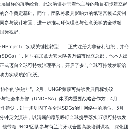
发展目标的落地经验。此次演讲标志着他主导的项目初步建立起
的合作奠定基础。同年，团队将极具影响力的纸迷宫模式复制
同参与设计布置，进一步推动环保理念与创意美学的全球融
际视野。​​
NProject）”实现关键性转型——正式注册为非营利组织，并命
orSDGs）”，同时在加拿大安大略省万锦市设立总部，他本人出
正式迈向全球可持续治理平台，开启了参与全球可持续发展治
力实现质的飞跃。​​
协作的“关键年”。2月，UNGP荣获可持续发展目标协议
经济与社会事务部（UNDESA）体系内重要战略合作方；4月，
台的合作确认，进一步巩固了在全球SDGs治理网络中的地位。5月，
三分钟英文演讲，以清晰的愿景呼吁全球携手落实17项可持续发
，他带领UNGP团队参与荷兰海牙联合国高级培训课程，深化团