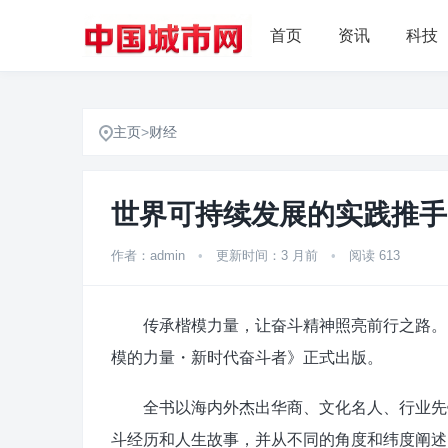
首页
资讯
科技
主页
>
财经
世界可持续发展的实践推手
作者：admin
•
更新时间：3 月前
•
阅读 613
传承楷模力量，让奋斗精神照亮前行之路。日
模的力量・新时代奋斗者》正式出版。
全书以海内外杰出华商、文化名人、行业先锋
斗经历和人生故事，并从不同的角度和纬度阐述