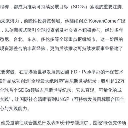
碑，都成为推动可持续发展目标（SDGs）落地的重要注脚。​
力，前瞻性投身该领域。他陆续创立“KoreanCorner”“绿
合作平台，以创新模式吸引全球投资者及社会资本积极参与。经过多年
悉尼、台北、东京、多伦多等全球重点枢纽城市。这一阶段的
观资源整合的丰富经验，更为后续推动可持续发展事业搭建了
要突破。在香港新世界发展集团旗下D・Park举办的环保艺术
该作品成功创造“全球最大纸雕塑”吉尼斯世界纪录，吸引超12万
全球首个SDGs领域吉尼斯世界纪录。它以直观、可量化的成
被实践”，让国际社会清晰看到UNGP（可持续发展目标联合国全
心与实践能力。​
他受邀前往联合国总部发表30分钟专题演讲，围绕“绿色先锋项