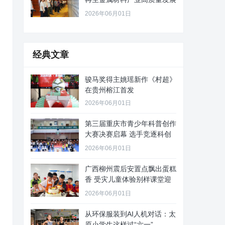
路径
2026年06月01日
经典文章
骏马奖得主姚瑶新作《村超》
在贵州榕江首发
2026年06月01日
第三届重庆市青少年科普创作
大赛决赛启幕 选手竞逐科创
舞台
2026年06月01日
广西柳州震后安置点飘出蛋糕
香 受灾儿童体验别样课堂迎
“六
2026年06月01日
从环保服装到AI人机对话：太
原小学生这样过“六一”